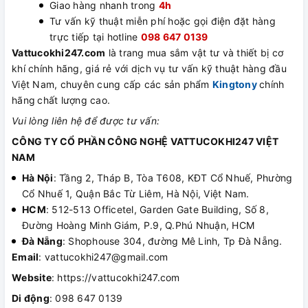
Giao hàng nhanh trong
4h
Tư vấn kỹ thuật miễn phí hoặc gọi điện đặt hàng
trực tiếp tại hotline
098 647 0139
Vattucokhi247.com
là trang mua sắm vật tư và thiết bị cơ
khí chính hãng, giá rẻ với dịch vụ tư vấn kỹ thuật hàng đầu
Việt Nam, chuyên cung cấp các sản phẩm
Kingtony
chính
hãng
chất lượng cao.
Vui lòng liên hệ để được tư vấn:
CÔNG TY CỔ PHẦN CÔNG NGHỆ VATTUCOKHI247 VIỆT
NAM
Hà Nội
: Tầng 2, Tháp B, Tòa T608, KĐT Cổ Nhuế, Phường
Cổ Nhuế 1, Quận Bắc Từ Liêm, Hà Nội, Việt Nam.
HCM
: 512-513 Officetel, Garden Gate Building, Số 8,
Đường Hoàng Minh Giám, P.9, Q.Phú Nhuận, HCM
Đà Nẵng
: Shophouse 304, đường Mê Linh, Tp Đà Nẵng.
Email
: vattucokhi247@gmail.com
Website
: https://vattucokhi247.com
Di động
: 098 647 0139