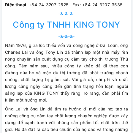
Điện thoại
: +84-24-3207-2525 Fax: +84-24-3207-3535
-&-&-&-
Công ty TNHH KING TONY
-&-&-&-
Năm 1976, giữa lúc thiếu vốn và công nghệ ở Đài Loan, ông
Charles Lai và ông Tony Lin đã thành lập một nhà máy rèn
nóng chuyên sản xuất dụng cụ cầm tay cho thị trường Thủ
công. Tám năm sau, nhiều công ty khác đã đi theo con
đường của họ và mặc dù thị trường đã phát trưởng nhanh
chóng, chất lượng bị giảm sút. Với giá cả, chi phí và chất
lượng càng ngày càng đến gần tình trạng hỗn loạn, người
sáng lập của KING TONY thấy rằng, rõ ràng, cần phải tìm
kiếm một hướng mới.
Ông Lai và ông Lin đã tìm ra hướng đi mới của họ; tạo ra
những công cụ cầm tay chất lượng chuyên nghiệp được xây
dựng để cạnh tranh với những sản phẩm tốt nhất trên thế
giới. Họ đã đặt ra các tiêu chuẩn của họ cao và trong những