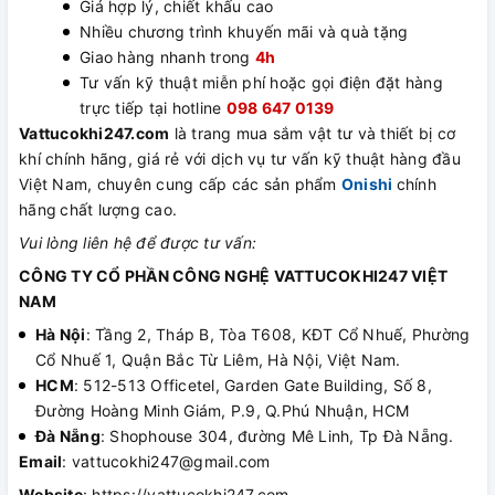
Giá hợp lý, chiết khấu cao
Nhiều chương trình khuyến mãi và quà tặng
Giao hàng nhanh trong
4h
Tư vấn kỹ thuật miễn phí hoặc gọi điện đặt hàng
trực tiếp tại hotline
098 647 0139
Vattucokhi247.com
là trang mua sắm vật tư và thiết bị cơ
khí chính hãng, giá rẻ với dịch vụ tư vấn kỹ thuật hàng đầu
Việt Nam, chuyên cung cấp các sản phẩm
Onishi
chính
hãng
chất lượng cao.
Vui lòng liên hệ để được tư vấn:
CÔNG TY CỔ PHẦN CÔNG NGHỆ VATTUCOKHI247 VIỆT
NAM
Hà Nội
: Tầng 2, Tháp B, Tòa T608, KĐT Cổ Nhuế, Phường
Cổ Nhuế 1, Quận Bắc Từ Liêm, Hà Nội, Việt Nam.
HCM
: 512-513 Officetel, Garden Gate Building, Số 8,
Đường Hoàng Minh Giám, P.9, Q.Phú Nhuận, HCM
Đà Nẵng
: Shophouse 304, đường Mê Linh, Tp Đà Nẵng.
Email
: vattucokhi247@gmail.com
Website
: https://vattucokhi247.com