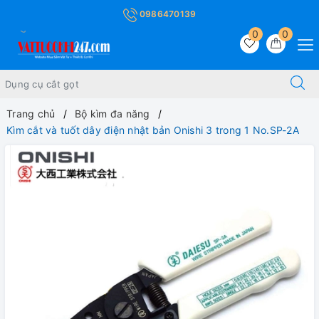
0986470139
0
0
Trang chủ
Bộ kìm đa năng
Kìm cắt và tuốt dây điện nhật bản Onishi 3 trong 1 No.SP-2A