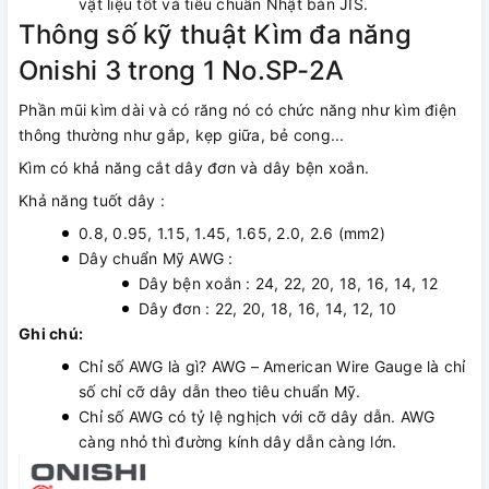
vật liệu tốt và tiêu chuẩn Nhật bản JIS.
Thông số kỹ thuật Kìm đa năng
Onishi 3 trong 1 No.SP-2A
Phần mũi kìm dài và có răng nó có chức năng như kìm điện
thông thường như gắp, kẹp giữa, bẻ cong...
​Kìm có khả năng cắt dây đơn và dây bện xoắn.
​Khả năng tuốt dây :
0.8, 0.95, 1.15, 1.45, 1.65, 2.0, 2.6 (mm2)
Dây chuẩn Mỹ AWG :
Dây bện xoắn : 24, 22, 20, 18, 16, 14, 12
Dây đơn : 22, 20, 18, 16, 14, 12, 10
Ghi chú:
Chỉ số AWG là gì? AWG – American Wire Gauge là chỉ
số chỉ cỡ dây dẫn theo tiêu chuẩn Mỹ.
Chỉ số AWG có tỷ lệ nghịch với cỡ dây dẫn. AWG
càng nhỏ thì đường kính dây dẫn càng lớn.