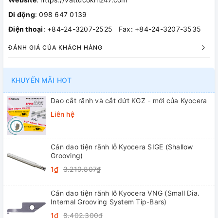
Di động
: 098 647 0139
Điện thoại
: +84-24-3207-2525 Fax: +84-24-3207-3535
ĐÁNH GIÁ CỦA KHÁCH HÀNG
KHUYẾN MÃI HOT
Dao cắt rãnh và cắt đứt KGZ - mới của Kyocera
Liên hệ
Cán dao tiện rãnh lỗ Kyocera SIGE (Shallow
Grooving)
1₫
3.219.807₫
Cán dao tiện rãnh lỗ Kyocera VNG (Small Dia.
Internal Grooving System Tip-Bars)
1₫
8.402.300₫