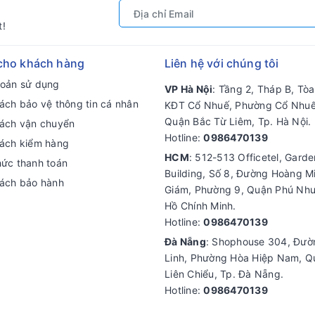
t!
cho khách hàng
Liên hệ với chúng tôi
hoản sử dụng
VP Hà Nội
: Tầng 2, Tháp B, Tò
ách bảo vệ thông tin cá nhân
KĐT Cổ Nhuế, Phường Cổ Nhuế
Quận Bắc Từ Liêm, Tp. Hà Nội.
sách vận chuyển
Hotline:
0986470139
sách kiểm hàng
HCM
: 512-513 Officetel, Gard
hức thanh toán
Building, Số 8, Đường Hoàng M
sách bảo hành
Giám, Phường 9, Quận Phú Nhu
Hồ Chính Minh.
Hotline:
0986470139
Đà Nẵng
: Shophouse 304, Đư
Linh, Phường Hòa Hiệp Nam, Q
Liên Chiểu, Tp. Đà Nẵng.
Hotline:
0986470139