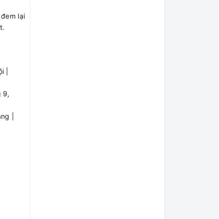
 đem lại
t.
i |
 9,
ng |