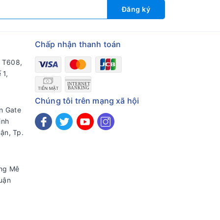
Đăng ký
Chấp nhận thanh toán
a T608,
 1,
Chúng tôi trên mạng xã hội
en Gate
inh
ận, Tp.
ờng Mê
uận