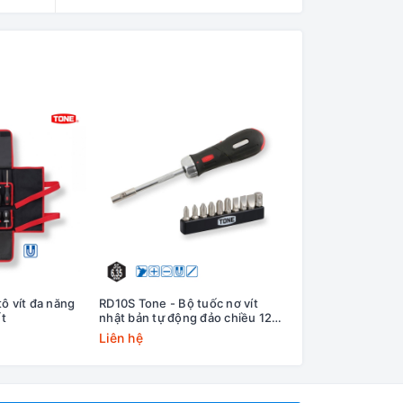
ô vít đa năng
RD10S Tone - Bộ tuốc nơ vít
RDT10S Tone - Bộ t
ết
nhật bản tự động đảo chiều 12
chữ T tự động đảo 
chi tiết
tiết
Liên hệ
Liên hệ