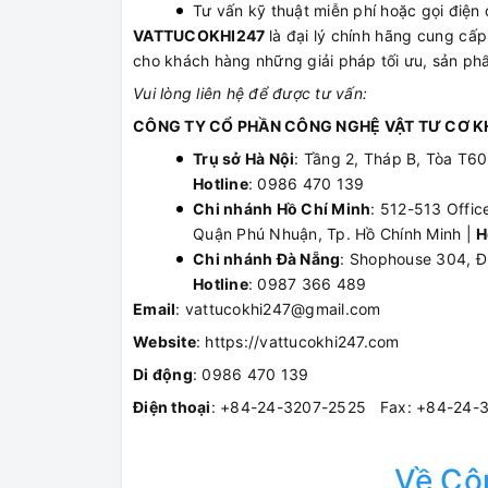
Tư vấn kỹ thuật miễn phí hoặc gọi điện đ
VATTUCOKHI247
là đại lý chính hãng cung c
cho khách hàng những giải pháp tối ưu, sản phẩ
Vui lòng liên hệ để được tư vấn:
CÔNG TY CỔ PHẦN CÔNG NGHỆ VẬT TƯ CƠ KH
Trụ sở Hà Nội
: Tầng 2, Tháp B, Tòa T6
Hotline
: 0986 470 139
Chi nhánh Hồ Chí Minh
: 512-513 Offic
Quận Phú Nhuận, Tp. Hồ Chính Minh |
H
Chi nhánh Đà Nẵng
: Shophouse 304, Đ
Hotline
: 0987 366 489
Email
: vattucokhi247@gmail.com
Website
: https://vattucokhi247.com
Di động
: 0986 470 139
Điện thoại
: +84-24-3207-2525 Fax: +84-24-
Về Cô