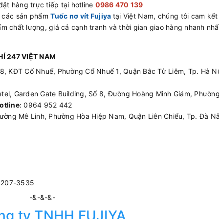
ặt hàng trực tiếp tại hotline
0986 470 139
ấp các sản phẩm
Tuốc nơ vít Fujiya
tại Việt Nam, chúng tôi cam kết
m chất lượng, giá cả cạnh tranh và thời gian giao hàng nhanh nhấ
Í 247 VIỆT NAM
08, KĐT Cổ Nhuế, Phường Cổ Nhuế 1, Quận Bắc Từ Liêm, Tp. Hà Nộ
etel, Garden Gate Building, Số 8, Đường Hoàng Minh Giám, Phường
otline
: 0964 952 442
ường Mê Linh, Phường Hòa Hiệp Nam, Quận Liên Chiểu, Tp. Đà Nẵ
3207-3535
-&-&-&-
ng ty TNHH FUJIYA