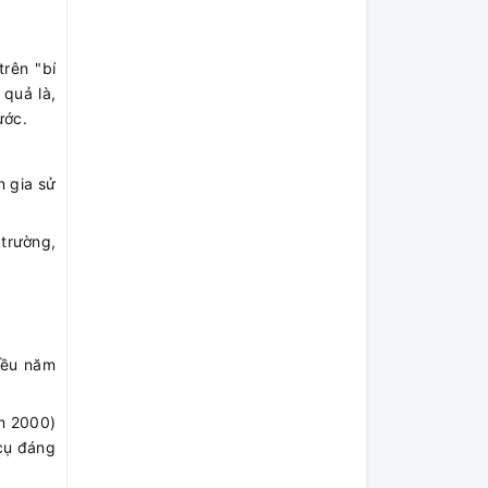
rên "bí
 quả là,
ước.
n gia sử
 trường,
iều năm
m 2000)
 cụ đáng