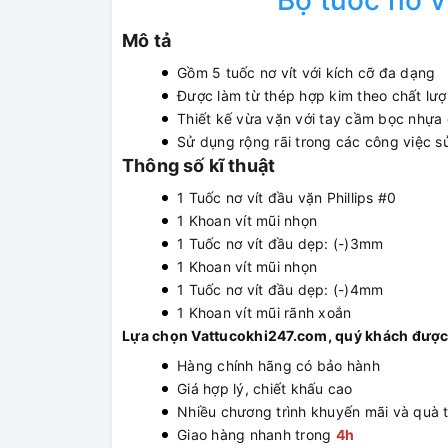
Bộ tuốc nơ v
Mô tả
Gồm 5 tuốc nơ vít với kích cỡ đa dạng
Được làm từ thép hợp kim theo chất lươ
Thiết kế vừa vặn với tay cầm bọc nhựa
Sử dụng rộng rãi trong các công việc s
Thông số kĩ thuật
1 Tuốc nơ vít đầu vặn Phillips #0
1 Khoan vít mũi nhọn
1 Tuốc nơ vít đầu dẹp: (-)3mm
1 Khoan vít mũi nhọn
1 Tuốc nơ vít đầu dẹp: (-)4mm
1 Khoan vít mũi rãnh xoắn
Lựa chọn Vattucokhi247.com, quý khách được
Hàng chính hãng có bảo hành
Giá hợp lý, chiết khấu cao
Nhiều chương trình khuyến mãi và quà 
Giao hàng nhanh trong
4h