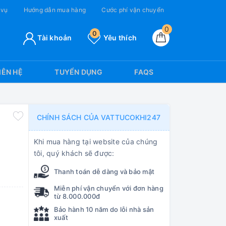
 vụ
Hướng dẫn mua hàng
Cước phí vận chuyển
0
0
Tài khoản
Yêu thích
IÊN HỆ
TUYỂN DỤNG
FAQS
CHÍNH SÁCH CỦA VATTUCOKHI247
Khi mua hàng tại website của chúng
tôi, quý khách sẽ được:
Thanh toán dễ dàng và bảo mật
Miễn phí vận chuyển với đơn hàng
từ 8.000.000đ
Bảo hành 10 năm do lỗi nhà sản
xuất