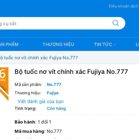
Điều khoản dịch
ẢN PHẨM
THƯƠNG HIỆU
TIN TỨC
L
ộ tuốc nơ vít chính xác Fujiya No.777
Bộ tuốc nơ vít chính xác Fujiya No.777
Mã sản phẩm:
No.777
Thương hiệu:
Fujiya
Viết đánh giá của bạn
Tình trạng:
Còn hàng
Bảo hành
: 1 đổi 1
Mã mua hàng
: No.777