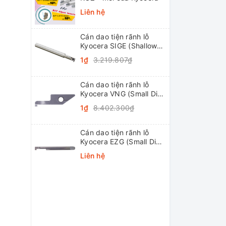
Liên hệ
Cán dao tiện rãnh lỗ
Kyocera SIGE (Shallow
Grooving)
1₫
3.219.807₫
Cán dao tiện rãnh lỗ
Kyocera VNG (Small Dia.
Internal Grooving
1₫
8.402.300₫
System Tip-Bars)
Cán dao tiện rãnh lỗ
Kyocera EZG (Small Dia.
Internal Grooving EZ
Liên hệ
Bars)