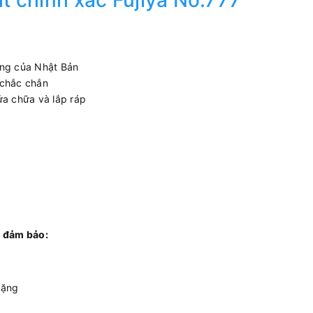
ít chính xác Fujiya No.777
̣ng của Nhật Bản
 chắc chắn
ửa chữa và lắp ráp
 đảm bảo:
tặng