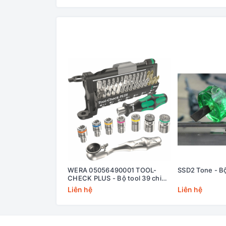
WERA 05056490001 TOOL-
SSD2 Tone - Bộ
CHECK PLUS - Bộ tool 39 chi
tiết cho xe đạp và xe đạp điện
Liên hệ
Liên hệ