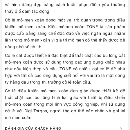
và hình dáng đẹp bằng cách khắc phục điểm yếu thường
thấy ở ổ cắm tác động.
Cờ lê mô-men xoắn đóng một vai trò quan trọng trong điều
khiển mô-men xoắn. Kiểu mômen xoắn TONE là sản phẩm
được cấp bằng sáng chế độc đáo về việc ngăn ngừa nhầm
lẫn trong mô men xoắn vì giá trị mô men có thể thấy được dễ
dàng nhờ số chỉ thị.
Cờ lê cắt được thiết kế đặc biệt để thắt chặt các bu lông cắt
mô-men xoắn được sử dụng trong các ứng dụng khác nhau
như cấu kiện thép và cầu. TONE có nhiều loại cờ lê để phù
hợp với tất cả các ứng dụng siết nối với vai trò là một công
ty hàng đầu trong thị trường cờ lê toàn cầu.
Cờ lê điều khiển mô-men xoắn đơn giản được thiết kế để
thắt chặt các bu lông hình lục giác với thiết bị điều khiển
mô-men xoắn trong mọi lĩnh vực công nghiệp. Khi sử dụng
cờ lê với Digi-Torqon, người thợ có thể xác nhận và ghi lại
mô men xoắn.
ĐÁNH GIÁ CỦA KHÁCH HÀNG