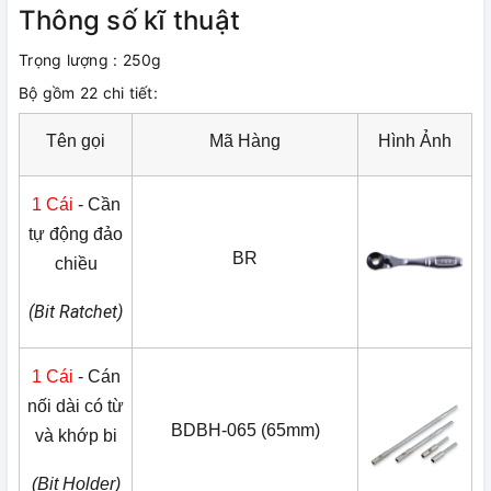
Thông số kĩ thuật
Trọng lượng : 250g
Bộ gồm 22 chi tiết:
Tên gọi
Mã Hàng
Hình Ảnh
1 Cái
- Cần
tự động đảo
BR
chiều
(Bit Ratchet)
1 Cái
- Cán
nối dài có từ
BDBH-065 (65mm)
và khớp bi
(Bit Holder)