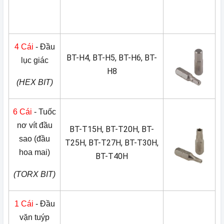
4 Cái
- Đầu
BT-H4, BT-H5, BT-H6, BT-
lục giác
H8
(HEX BIT)
6 Cái
- Tuốc
nơ vít đầu
BT-T15H, BT-T20H, BT-
sao (đầu
T25H, BT-T27H, BT-T30H,
hoa mai)
BT-T40H
(TORX BIT)
1 Cái
- Đầu
vặn tuýp