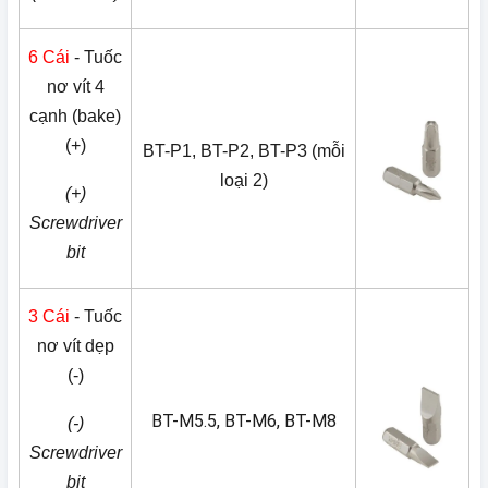
6 Cái
- Tuốc
nơ vít 4
cạnh (bake)
(+)
BT-P1, BT-P2, BT-P3 (mỗi
loại 2)
(+)
Screwdriver
bit
3 Cái
- Tuốc
nơ vít dẹp
(-)
BT-M5.5, BT-M6, BT-M8
(-)
Screwdriver
bit