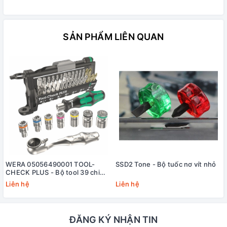
SẢN PHẨM LIÊN QUAN
WERA 05056490001 TOOL-
SSD2 Tone - Bộ tuốc nơ vít nhỏ
CHECK PLUS - Bộ tool 39 chi
tiết cho xe đạp và xe đạp điện
Liên hệ
Liên hệ
ĐĂNG KÝ NHẬN TIN