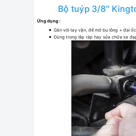
Bộ tuýp 3/8" King
Ứng dụng :
Gắn với tay vặn, để mở bu lông + đai ố
Dùng trong lắp ráp hay sửa chữa xe đạp,