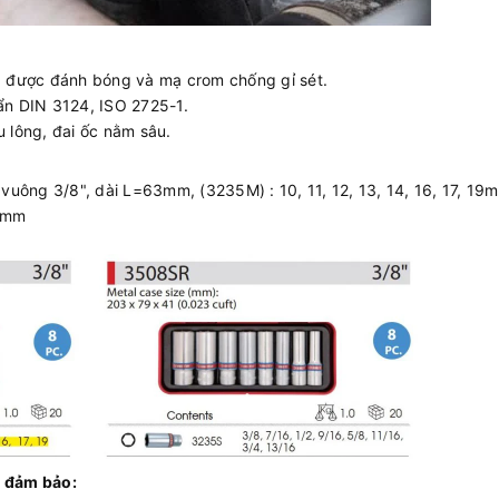
 được đánh bóng và mạ crom chống gỉ sét.
uẩn DIN 3124, ISO 2725-1.
u lông, đai ốc nằm sâu.
, vuông 3/8", dài L=63mm, (3235M) : 10, 11, 12, 13, 14, 16, 17, 19
41mm
 đảm bảo: