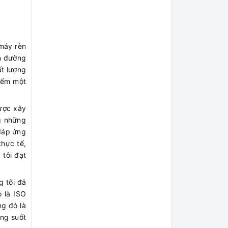
máy rèn
on đường
ất lượng
kiếm một
ược xây
ng những
 đáp ứng
thực tế,
 tôi đạt
g tôi đã
o là ISO
ng đó là
ong suốt