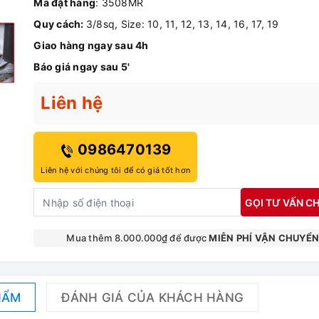
Mã đặt hàng
: 3508MR
Quy cách:
3/8sq, Size: 10, 11, 12, 13, 14, 16, 17, 19
Giao hàng ngay sau 4h
Báo giá ngay sau 5'
Liên hệ
0986470139
Liên hệ với chúng tôi để có giá tốt hơn
GỌI TƯ VẤN CH
Mua thêm 8.000.000₫ để được
MIỄN PHÍ VẬN CHUYỂ
HẨM
ĐÁNH GIÁ CỦA KHÁCH HÀNG