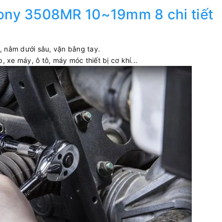
tony 3508MR 10~19mm 8 chi tiết
c, nằm dưới sâu, vặn bằng tay.
 xe máy, ô tô, máy móc thiết bị cơ khí...