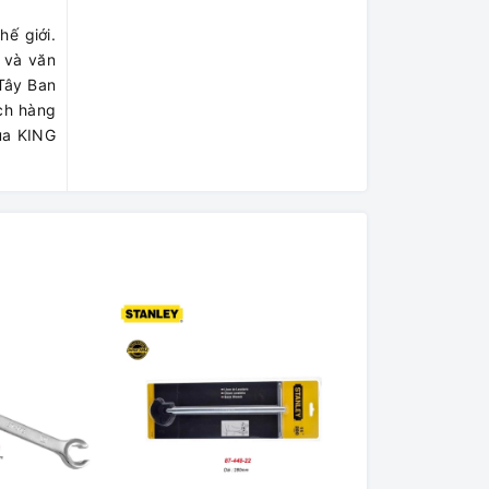
hế giới.
 và văn
 Tây Ban
ch hàng
của KING