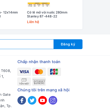
àu- 12x14mm
Cờ lê mở vòi nước 280mm
Bộ Cờ Lê 2 Đầu M
1
Stanley 87-448-22
Stanley 87-718-1
Liên hệ
Liên hệ
Đăng ký
Chấp nhận thanh toán
a T608,
 1,
Chúng tôi trên mạng xã hội
en Gate
inh
ận, Tp.