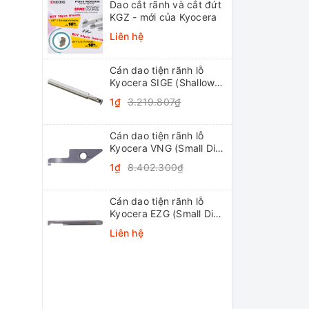
Dao cắt rãnh và cắt đứt
KGZ - mới của Kyocera
Liên hệ
Cán dao tiện rãnh lỗ
Kyocera SIGE (Shallow
Grooving)
1₫
3.219.807₫
Cán dao tiện rãnh lỗ
Kyocera VNG (Small Dia.
Internal Grooving
1₫
8.402.300₫
System Tip-Bars)
Cán dao tiện rãnh lỗ
Kyocera EZG (Small Dia.
Internal Grooving EZ
Liên hệ
Bars)