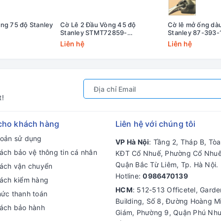
ng 75 độ Stanley
Cờ Lê 2 Đầu Vòng 45 độ
Cờ lê mở ống d
Stanley STMT72859-
Stanley 87-393-
8B,STMT72861-
Liên hệ
Liên hệ
8B,STMT72862-
8B,STMT72869-8B
t!
cho khách hàng
Liên hệ với chúng tôi
hoản sử dụng
VP Hà Nội
: Tầng 2, Tháp B, Tò
ách bảo vệ thông tin cá nhân
KĐT Cổ Nhuế, Phường Cổ Nhuế
Quận Bắc Từ Liêm, Tp. Hà Nội.
sách vận chuyển
Hotline:
0986470139
sách kiểm hàng
HCM
: 512-513 Officetel, Gard
hức thanh toán
Building, Số 8, Đường Hoàng M
sách bảo hành
Giám, Phường 9, Quận Phú Nhu