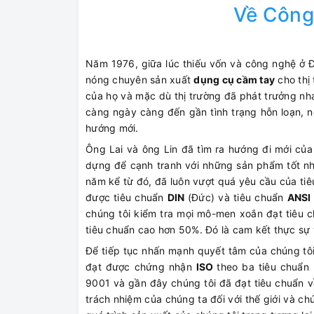
Về Công
Năm 1976, giữa lúc thiếu vốn và công nghệ ở 
nóng chuyên sản xuất
dụng cụ cầm tay
cho thị
của họ và mặc dù thị trường đã phát trưởng nha
càng ngày càng đến gần tình trạng hỗn loạn, n
hướng mới.
Ông Lai và ông Lin đã tìm ra hướng đi mới của
dựng để cạnh tranh với những sản phẩm tốt nhấ
năm kể từ đó, đã luôn vượt quá yêu cầu của ti
được tiêu chuẩn
DIN
(Đức) và tiêu chuẩn
ANSI
chúng tôi kiểm tra mọi mô-men xoắn đạt tiêu 
tiêu chuẩn cao hơn 50%. Đó là cam kết thực sự 
Để tiếp tục nhấn mạnh quyết tâm của chúng tôi 
đạt được chứng nhận
ISO
theo ba tiêu chuẩn 
9001 và gần đây chúng tôi đã đạt tiêu chuẩn về
trách nhiệm của chúng ta đối với thế giới và ch