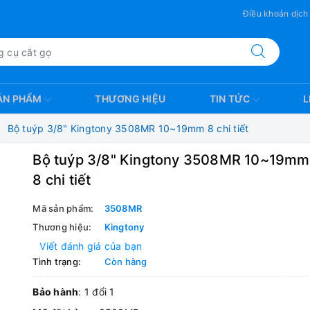
Điều khoản dịch
ẢN PHẨM
THƯƠNG HIỆU
TIN TỨC
L
Bộ tuýp 3/8" Kingtony 3508MR 10~19mm 8 chi tiết
Bộ tuýp 3/8" Kingtony 3508MR 10~19mm
8 chi tiết
Mã sản phẩm:
3508MR
Thương hiệu:
Kingtony
Viết đánh giá của bạn
Tình trạng:
Còn hàng
Bảo hành
: 1 đổi 1