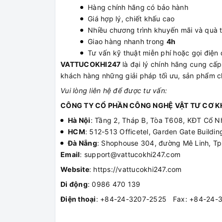
Hàng chính hãng có bảo hành
Giá hợp lý, chiết khấu cao
Nhiều chương trình khuyến mãi và quà 
Giao hàng nhanh trong
4h
Tư vấn kỹ thuật miễn phí hoặc gọi điện đ
VATTUCOKHI247
là đại lý chính hãng cung c
khách hàng những giải pháp tối ưu, sản phẩm ch
Vui lòng liên hệ để được tư vấn:
CÔNG TY CỔ PHẦN CÔNG NGHỆ VẬT TƯ CƠ KH
Hà Nội
: Tầng 2, Tháp B, Tòa T608, KĐT Cổ N
HCM
: 512-513 Officetel, Garden Gate Build
Đà Nẵng
: Shophouse 304, đường Mê Linh, T
Email
: support@vattucokhi247.com
Website
: https://vattucokhi247.com
Di động
: 0986 470 139
Điện thoại
: +84-24-3207-2525 Fax: +84-24-