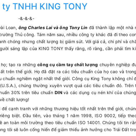
 ty TNHH KING TONY
-&-&-&-
Đài Loan,
ông Charles Lai và ông Tony Lin
đã thành lập một nhà 
 trường Thủ công. Tám năm sau, nhiều công ty khác đã đi theo c
nh chóng nhưng chất lượng bị giảm sút. Với giá cả, chi phí và ch
gười sáng lập của KING TONY thấy rằng, rõ ràng, cần phải tìm 
 họ; tạo ra những
công cụ cầm tay chất lượng
chuyên nghiệp đ
t trên thế giới. Họ đã đặt ra các tiêu chuẩn của họ cao và tro
êu chuẩn nghiêm ngặt nhất thế giới. Công cụ King Tony không chỉ
(U.S.A.), chúng thường xuyên vượt quá các tiêu chuẩn đó. Trên 
chuẩn 30% trên tiêu chuẩn
DIN
và các dụng cụ nén khí của chúng
về chất lượng!
để cạnh tranh với những thương hiệu tốt nhất trên thế giới, chún
riêng biệt. Đầu tiên, vào tháng 1 năm 1998, ISO 9002, tiếp the
 an toàn môi trường theo tiêu chuẩn ISO 14001. Chúng tôi tin rằ
úng tôi sẽ luôn cống hiến để giảm thiểu ảnh hưởng cho Trái Đất tr