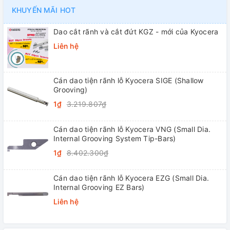
KHUYẾN MÃI HOT
Dao cắt rãnh và cắt đứt KGZ - mới của Kyocera
Liên hệ
Cán dao tiện rãnh lỗ Kyocera SIGE (Shallow
Grooving)
1₫
3.219.807₫
Cán dao tiện rãnh lỗ Kyocera VNG (Small Dia.
Internal Grooving System Tip-Bars)
1₫
8.402.300₫
Cán dao tiện rãnh lỗ Kyocera EZG (Small Dia.
Internal Grooving EZ Bars)
Liên hệ