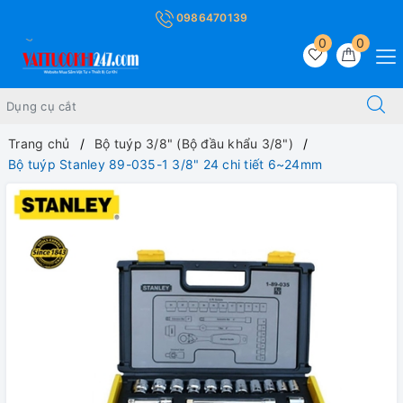
0986470139
0
0
Trang chủ
Bộ tuýp 3/8" (Bộ đầu khẩu 3/8")
Bộ tuýp Stanley 89-035-1 3/8" 24 chi tiết 6~24mm