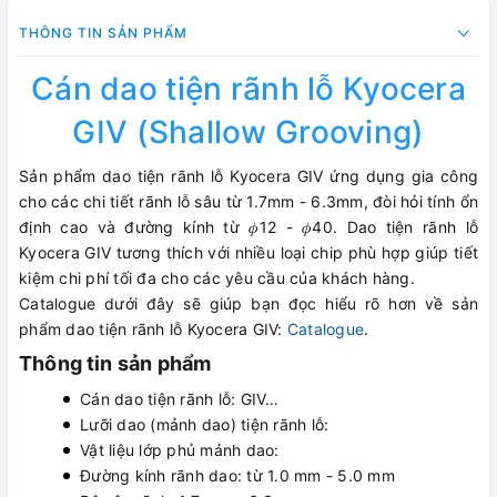
THÔNG TIN SẢN PHẨM
Cán dao tiện rãnh lỗ Kyocera
GIV (Shallow Grooving)
Sản phẩm dao tiện rãnh lỗ Kyocera GIV ứng dụng gia công
cho các chi tiết rãnh lỗ sâu từ 1.7mm - 6.3mm, đòi hỏi tính ổn
định cao và đường kính từ 𝜙12 - 𝜙40. Dao tiện rãnh lỗ
Kyocera GIV tương thích với nhiều loại chip phù hợp giúp tiết
kiệm chi phí tối đa cho các yêu cầu của khách hàng.
Catalogue dưới đây sẽ giúp bạn đọc hiểu rõ hơn về sản
phẩm dao tiện rãnh lỗ Kyocera GIV:
Catalogue
.
Thông tin sản phẩm
Cán dao tiện rãnh lỗ: GIV…
Lưỡi dao (mảnh dao) tiện rãnh lỗ:
Vật liệu lớp phủ mảnh dao:
Đường kính rãnh dao: từ 1.0 mm - 5.0 mm