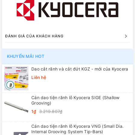
ĐÁNH GIÁ CỦA KHÁCH HÀNG
KHUYẾN MÃI HOT
Dao cắt rãnh và cắt đứt KGZ - mới của Kyocera
Liên hệ
Cán dao tiện rãnh lỗ Kyocera SIGE (Shallow
Grooving)
1₫
3.219.807₫
Cán dao tiện rãnh lỗ Kyocera VNG (Small Dia.
Internal Grooving System Tip-Bars)