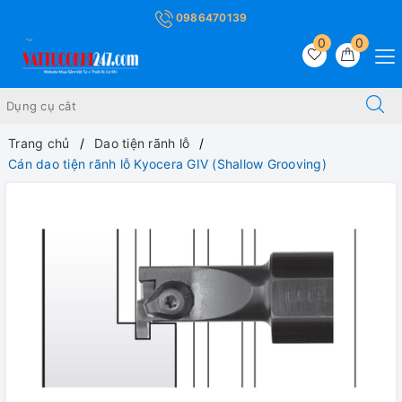
0986470139
0
0
Trang chủ
Dao tiện rãnh lỗ
Cán dao tiện rãnh lỗ Kyocera GIV (Shallow Grooving)