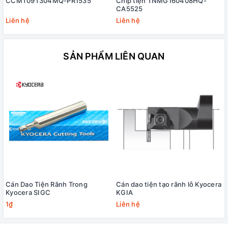
CCMT09T304MQ-PR1535
Chíp tiện TNMG160408HQ-
CA5525
Liên hệ
Liên hệ
SẢN PHẨM LIÊN QUAN
Cán Dao Tiện Rãnh Trong
Cán dao tiện tạo rãnh lỗ Kyocera
Kyocera SIGC
KGIA
1₫
Liên hệ