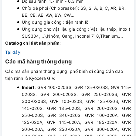
Độ sâu rãnh: 1.7 mm - 6.3 mm
Chíp bẻ phoi (Chipbreaker): SS, S, A, B, C, AR, BR,
BE, CE, AE, AW, BW, CW,...
Ứng dụng gia công : tiện rãnh lỗ
Ứng dụng cho vật liệu gia công : Vật liệu thép, Inox (
SUS304,...),Nhôm, Gang, Inconel 718,Titanium,...
Catalog chi tiết sản phẩm
:
Tại đây
!
Các mã hàng thông dụng
Các mã sản phẩm thông dụng, phổ biến đi cùng Cán dao
tiện rãnh lỗ Kyocera GIV:
Insert
: GVR 100-020SS, GVR 125-020SS, GVR 145-
020SS, GVR 200-020SS, GVR 250-020SS, GVR
300-020SS, GVR 100-020S, GVR 125-020S, GVR
145-020S, GVR 185-020S, GVR 200-020S, GVR
250-020S, GVR 340-020S, GVR 100-020A, GVR
125-020A, GVR 145-020A, GVR 185-020A, GVR
200-020A, GVR 250-020A, GVR 300-020A, GVR