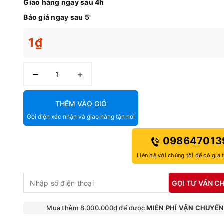
Giao hàng ngay sau 4h
Báo giá ngay sau 5'
1₫
–
+
THÊM VÀO GIỎ
Gọi điện xác nhận và giao hàng tận nơi
098647013
Liên hệ với chúng tôi để có giá 
GỌI TƯ VẤN CH
Mua thêm 8.000.000₫ để được
MIỄN PHÍ VẬN CHUYỂ