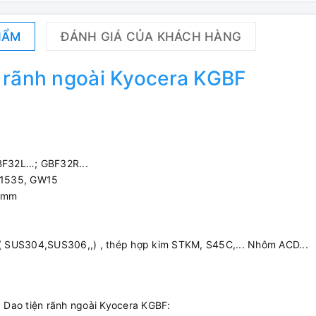
HẨM
ĐÁNH GIÁ CỦA KHÁCH HÀNG
 rãnh ngoài Kyocera KGBF
GBF32L…; GBF32R...
R 1535, GW15
0 mm
x ( SUS304,SUS306,,) , thép hợp kim STKM, S45C,... Nhôm ACD...
 Dao tiện rãnh ngoài Kyocera KGBF: