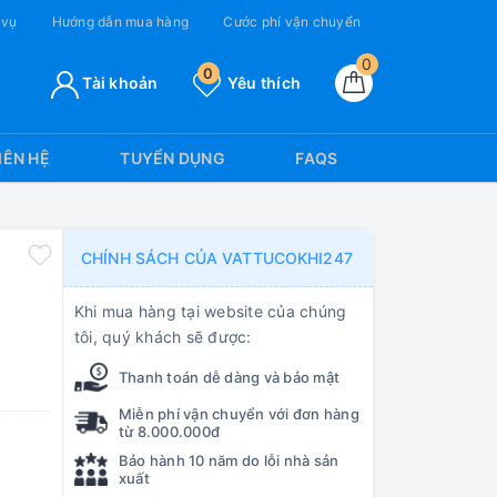
 vụ
Hướng dẫn mua hàng
Cước phí vận chuyển
0
0
Tài khoản
Yêu thích
IÊN HỆ
TUYỂN DỤNG
FAQS
CHÍNH SÁCH CỦA VATTUCOKHI247
Khi mua hàng tại website của chúng
tôi, quý khách sẽ được:
Thanh toán dễ dàng và bảo mật
Miễn phí vận chuyển với đơn hàng
từ 8.000.000đ
Bảo hành 10 năm do lỗi nhà sản
xuất