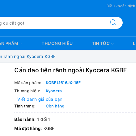
Điều khoản dịch
ẢN PHẨM
THƯƠNG HIỆU
TIN TỨC
L
ện rãnh ngoài Kyocera KGBF
Cán dao tiện rãnh ngoài Kyocera KGBF
Mã sản phẩm:
KGBFL1616JX-16F
Thương hiệu:
Kyocera
Viết đánh giá của bạn
Tình trạng:
Còn hàng
Bảo hành
: 1 đổi 1
Mã đặt hàng
: KGBF