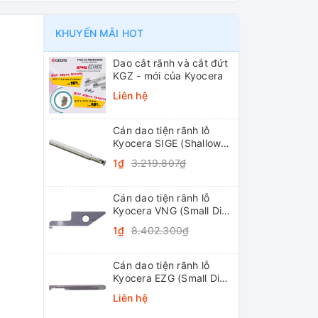
KHUYẾN MÃI HOT
Dao cắt rãnh và cắt đứt
KGZ - mới của Kyocera
Liên hệ
Cán dao tiện rãnh lỗ
Kyocera SIGE (Shallow
Grooving)
1₫
3.219.807₫
Cán dao tiện rãnh lỗ
Kyocera VNG (Small Dia.
Internal Grooving
1₫
8.402.300₫
System Tip-Bars)
Cán dao tiện rãnh lỗ
Kyocera EZG (Small Dia.
Internal Grooving EZ
Liên hệ
Bars)