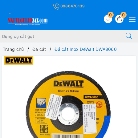
0986470139
0
0
Trang chủ
Đá cắt
Đá cắt Inox DeWalt DWA8060