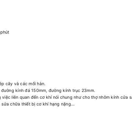
/phút
hép cây và các mối hàn.
ó đường kính đá 150mm, đường kính trục 23mm.
ệc liên quan đến cơ khí nói chung như cho thợ nhôm kính cửa sắ
 sửa chữa thiết bị cơ khí hạng nặng...