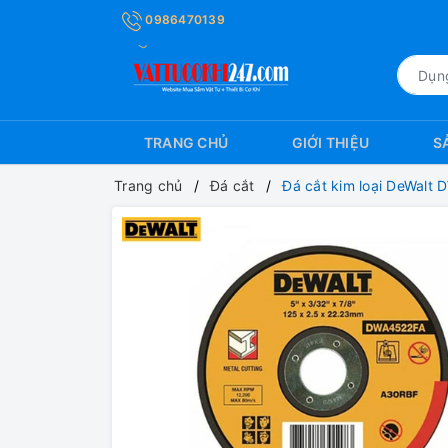
0986470139
TRANG CHỦ
GIỚI THIỆU
S
Trang chủ
Đá cắt
Đá cắt kim loại DeWalt