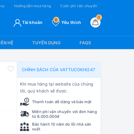
 vụ
Hướng dẫn mua hàng
Cước phí vận chuyển
0
0
Tài khoản
Yêu thích
IÊN HỆ
TUYỂN DỤNG
FAQS
CHÍNH SÁCH CỦA VATTUCOKHI247
Khi mua hàng tại website của chúng
tôi, quý khách sẽ được:
Thanh toán dễ dàng và bảo mật
Miễn phí vận chuyển với đơn hàng
từ 8.000.000đ
Bảo hành 10 năm do lỗi nhà sản
xuất