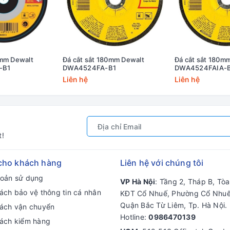
0mm Dewalt
Đá cắt sắt 180mm Dewalt
Đá cắt sắt 180m
-B1
DWA4524FA-B1
DWA4524FAIA-
Liên hệ
Liên hệ
t!
cho khách hàng
Liên hệ với chúng tôi
hoản sử dụng
VP Hà Nội
: Tầng 2, Tháp B, Tò
ách bảo vệ thông tin cá nhân
KĐT Cổ Nhuế, Phường Cổ Nhuế
Quận Bắc Từ Liêm, Tp. Hà Nội.
sách vận chuyển
Hotline:
0986470139
sách kiểm hàng