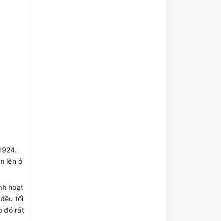
1924.
n lên ở
nh hoạt
đều tối
o đó rất