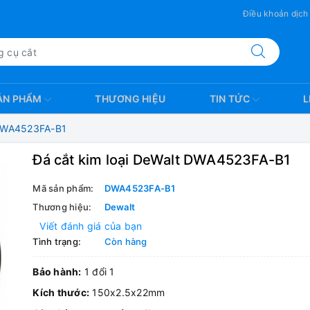
Điều khoản dịch
ẢN PHẨM
THƯƠNG HIỆU
TIN TỨC
L
 DWA4523FA-B1
Đá cắt kim loại DeWalt DWA4523FA-B1
Mã sản phẩm:
DWA4523FA-B1
Thương hiệu:
Dewalt
Viết đánh giá của bạn
Tình trạng:
Còn hàng
Bảo hành:
1 đổi 1
Kích thước:
150x2.5x22mm