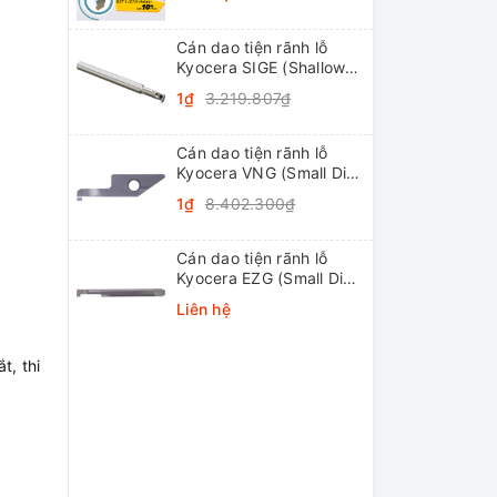
Cán dao tiện rãnh lỗ
Kyocera SIGE (Shallow
Grooving)
1₫
3.219.807₫
Cán dao tiện rãnh lỗ
Kyocera VNG (Small Dia.
Internal Grooving
1₫
8.402.300₫
System Tip-Bars)
Cán dao tiện rãnh lỗ
Kyocera EZG (Small Dia.
Internal Grooving EZ
Liên hệ
Bars)
t, thi