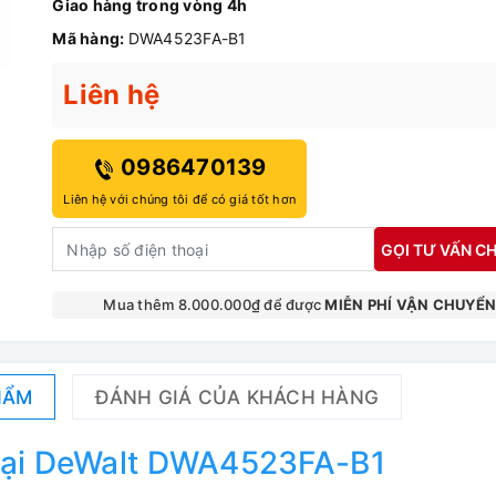
Giao hàng trong vòng 4h
Mã hàng:
DWA4523FA-B1
Liên hệ
0986470139
Liên hệ với chúng tôi để có giá tốt hơn
GỌI TƯ VẤN CH
Mua thêm 8.000.000₫ để được
MIỄN PHÍ VẬN CHUYỂ
HẨM
ĐÁNH GIÁ CỦA KHÁCH HÀNG
loại DeWalt DWA4523FA-B1