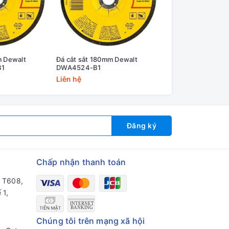
m Dewalt
Đá cắt sắt 180mm Dewalt
Đá cắt kim loại 12
B1
DWA4524-B1
DWA4522FA-B1
Liên hệ
Liên hệ
Đăng ký
Chấp nhận thanh toán
a T608,
 1,
Chúng tôi trên mạng xã hội