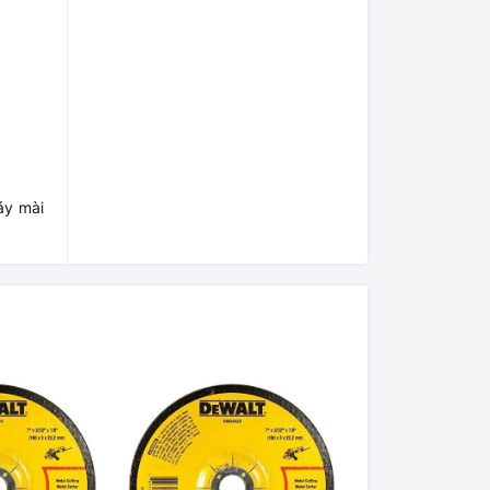
áy mài