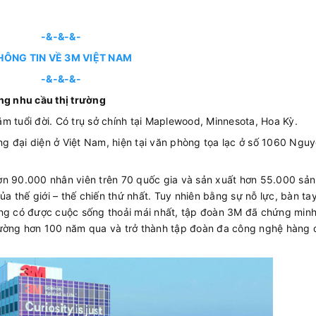
-&-&-&-
HÔNG TIN VỀ 3M VIỆT NAM
-&-&-&-
ứng nhu cầu thị trường
m tuổi đời. Có trụ sở chính tại Maplewood, Minnesota, Hoa Kỳ.
g đại diện ở Việt Nam, hiện tại văn phòng tọa lạc ở số 1060 Ngu
ơn 90.000 nhân viên trên 70 quốc gia và sản xuất hơn 55.000 sả
 thế giới – thế chiến thứ nhất. Tuy nhiên bằng sự nỗ lực, bàn ta
àng có được cuộc sống thoải mái nhất, tập đoàn 3M đã chứng min
rường hơn 100 năm qua và trở thành tập đoàn đa công nghệ hàng 