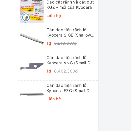
Dao cắt rãnh và cắt đứt
KGZ - mới của Kyocera
Liên hệ
Cán dao tiện rãnh lỗ
Kyocera SIGE (Shallow
Grooving)
1₫
3.219.807₫
Cán dao tiện rãnh lỗ
Kyocera VNG (Small Dia.
Internal Grooving
1₫
8.402.300₫
System Tip-Bars)
Cán dao tiện rãnh lỗ
Kyocera EZG (Small Dia.
Internal Grooving EZ
Liên hệ
Bars)