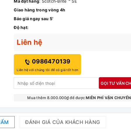
Mã đặt hàng
: Scotch-Brite ™ SE
Giao hàng trong vòng 4h
Báo giá ngay sau 5'
Độ hạt:
Liên hệ
0986470139
Liên hệ với chúng tôi để có giá tốt hơn
GỌI TƯ VẤN CH
Mua thêm 8.000.000₫ để được
MIỄN PHÍ VẬN CHUYỂ
HẨM
ĐÁNH GIÁ CỦA KHÁCH HÀNG