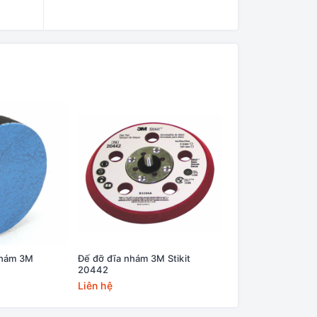
nhám 3M
Đế đỡ đĩa nhám 3M Stikit
Đế đỡ đánh bóng 3
20442
Roloc 14736U
Liên hệ
Liên hệ