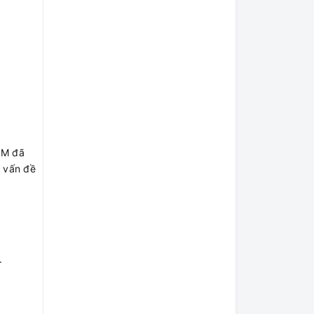
3M đã
g vấn đề
.