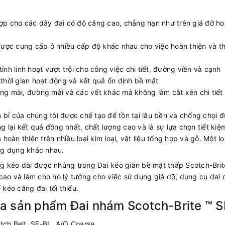
hợp cho các dây đai có độ căng cao, chẳng hạn như trên giá đỡ h
ược cung cấp ở nhiều cấp độ khác nhau cho việc hoàn thiện và th
h linh hoạt vượt trội cho công việc chi tiết, đường viền và cạnh
 thời gian hoạt động và kết quả ổn định bề mặt
ờng mài, đường mài và các vết khác mà không làm cắt xén chi tiết 
 bỉ của chúng tôi được chế tạo để tồn tại lâu bền và chống chọi đ
lại kết quả đồng nhất, chất lượng cao và là sự lựa chọn tiết kiệm
 hoàn thiện trên nhiều loại kim loại, vật liệu tổng hợp và gỗ. Một l
ng dụng khác nhau.
g kéo dài được nhúng trong Đai kéo giãn bề mặt thấp Scotch-Brit
cao và làm cho nó lý tưởng cho việc sử dụng giá đỡ, dụng cụ đai 
kéo căng đai tối thiểu.
a sản phẩm Đai nhám Scotch-Brite ™ S
tch Belt, SE-BL, A/O Coarse