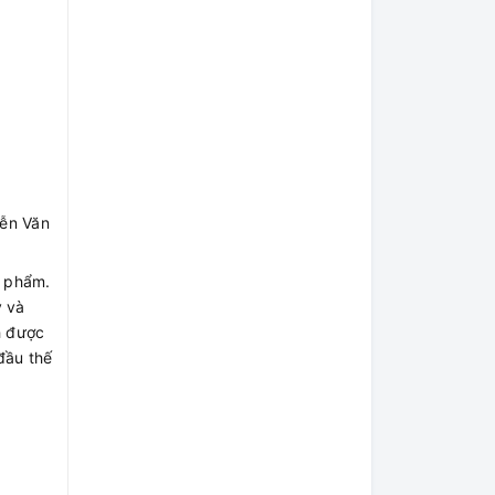
yễn Văn
n phẩm.
y và
h được
đầu thế