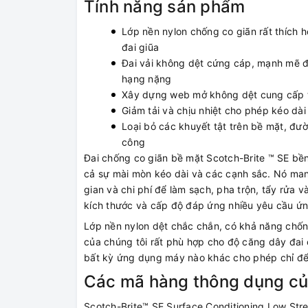
Tính năng sản phẩm
Lớp nền nylon chống co giãn rất thích 
đai giũa
Đai vải không dệt cứng cáp, mạnh mẽ đ
hạng nặng
Xây dựng web mở không dệt cung cấp tín
Giảm tải và chịu nhiệt cho phép kéo dài
Loại bỏ các khuyết tật trên bề mặt, đư
công
Đai chống co giãn bề mặt Scotch-Brite ™ SE bền
cả sự mài mòn kéo dài và các cạnh sắc. Nó mang 
gian và chi phí để làm sạch, pha trộn, tẩy rửa và
kích thước và cấp độ đáp ứng nhiều yêu cầu ứ
Lớp nền nylon dệt chắc chắn, có khả năng chốn
của chúng tôi rất phù hợp cho độ căng dây đai 
bất kỳ ứng dụng máy nào khác cho phép chỉ để 
Các mã hàng thông dụng củ
Scotch-Brite™ SE Surface Conditioning Low Stre