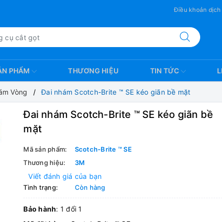
Điều khoản dịch
ẢN PHẨM
THƯƠNG HIỆU
TIN TỨC
L
ám Vòng
Đai nhám Scotch-Brite ™ SE kéo giãn bề mặt
Đai nhám Scotch-Brite ™ SE kéo giãn bề
mặt
Mã sản phẩm:
Scotch-Brite ™ SE
Thương hiệu:
3M
Viết đánh giá của bạn
Tình trạng:
Còn hàng
Bảo hành
: 1 đổi 1