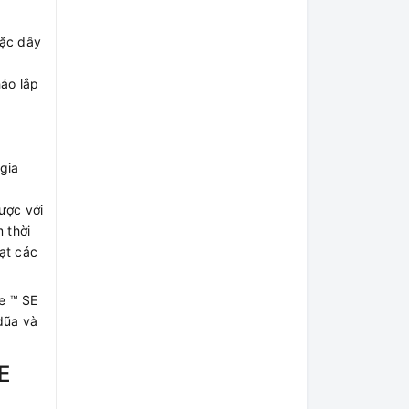
oặc dây
áo lắp
gia
ược với
 thời
oạt các
e ™ SE
dũa và
E