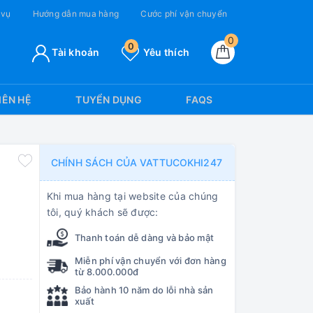
 vụ
Hướng dẫn mua hàng
Cước phí vận chuyển
0
0
Tài khoản
Yêu thích
IÊN HỆ
TUYỂN DỤNG
FAQS
CHÍNH SÁCH CỦA VATTUCOKHI247
Khi mua hàng tại website của chúng
tôi, quý khách sẽ được:
Thanh toán dễ dàng và bảo mật
Miễn phí vận chuyển với đơn hàng
từ 8.000.000đ
Bảo hành 10 năm do lỗi nhà sản
xuất