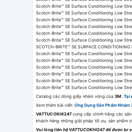
Scotch-Brite™ SE Surface Conditioning Low Stret
Scotch-Brite™ SE Surface Conditioning Low Stret
Scotch-Brite™ SE Surface Conditioning Low Stre
Scotch-Brite™ SE Surface Conditioning Low Stret
Scotch-Brite™ SE Surface Conditioning Low Stret
Scotch-Brite™ SE Surface Conditioning Low Str
SCOTCH-BRITE™ SE SURFACE CONDITIONING LO
Scotch-Brite™ SE Surface Conditioning Low Stre
Scotch-Brite™ SE Surface Conditioning Low Stret
Scotch-Brite™ SE Surface Conditioning Low Stret
Scotch-Brite™ SE Surface Conditioning Low Stre
Scotch-Brite™ SE Surface Conditioning Low Stret
Scotch-Brite™ SE Surface Conditioning Low Stret
Catalog các dòng giấy nhám vòng của
3M
:
Tại
Xem thêm bài viết:
Ứng Dụng Sản Phẩm Nhám 3
VATTUCOKHI247
cung cấp chính hãng các sả
khách hàng những giải pháp tối ưu, sản phẩm ch
Vui lòng liên hệ VATTUCOKHI247 để được tư