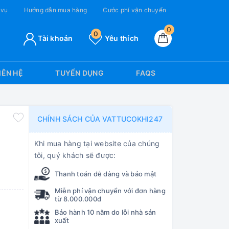
 vụ
Hướng dẫn mua hàng
Cước phí vận chuyển
0
0
Tài khoản
Yêu thích
IÊN HỆ
TUYỂN DỤNG
FAQS
CHÍNH SÁCH CỦA VATTUCOKHI247
Khi mua hàng tại website của chúng
tôi, quý khách sẽ được:
Thanh toán dễ dàng và bảo mật
Miễn phí vận chuyển với đơn hàng
từ 8.000.000đ
Bảo hành 10 năm do lỗi nhà sản
xuất