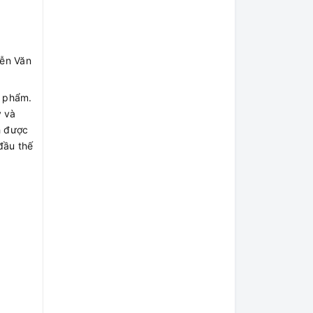
yễn Văn
n phẩm.
y và
h được
đầu thế