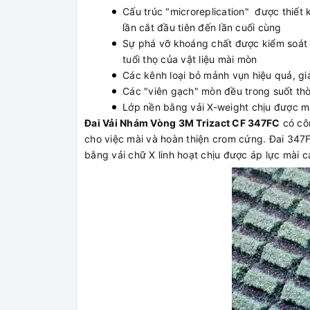
Cấu trúc "microreplication" được thiết
lần cắt đầu tiên đến lần cuối cùng
Sự phá vỡ khoáng chất được kiểm soát m
tuổi thọ của vật liệu mài mòn
Các kênh loại bỏ mảnh vụn hiệu quả, gi
Các "viên gạch" mòn đều trong suốt thờ
Lớp nền bằng vải X-weight chịu được m
Đai Vải Nhám Vòng 3M Trizact CF 347FC
có côn
cho việc mài và hoàn thiện crom cứng. Đai 347F
bằng vải chữ X linh hoạt chịu được áp lực mài c