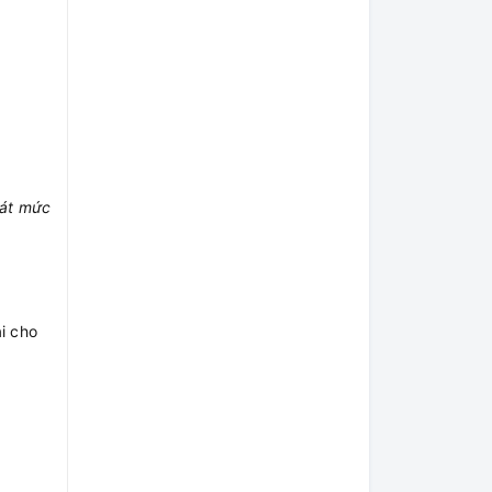
oát mức
i cho