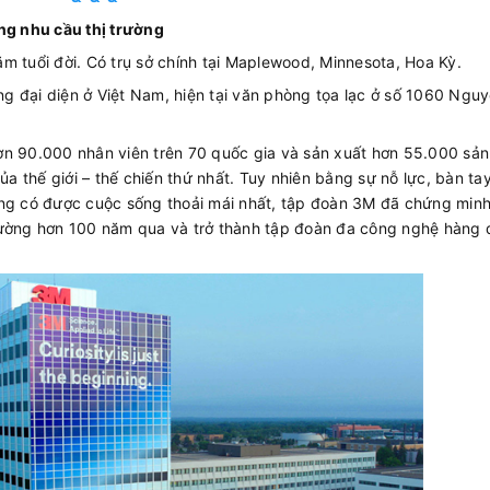
ứng nhu cầu thị trường
m tuổi đời. Có trụ sở chính tại Maplewood, Minnesota, Hoa Kỳ.
g đại diện ở Việt Nam, hiện tại văn phòng tọa lạc ở số 1060 Ngu
ơn 90.000 nhân viên trên 70 quốc gia và sản xuất hơn 55.000 sả
 thế giới – thế chiến thứ nhất. Tuy nhiên bằng sự nỗ lực, bàn ta
àng có được cuộc sống thoải mái nhất, tập đoàn 3M đã chứng min
rường hơn 100 năm qua và trở thành tập đoàn đa công nghệ hàng 