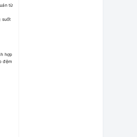
quán từ
 suốt
ch hợp
ớp đệm