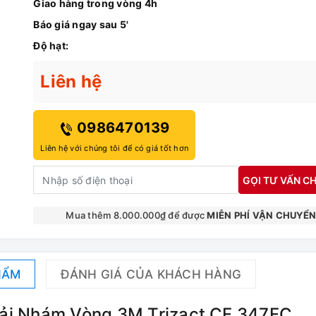
Giao hàng trong vòng 4h
Báo giá ngay sau 5'
Độ hạt:
Liên hệ
0986470139
Liên hệ với chúng tôi để có giá tốt hơn
GỌI TƯ VẤN CH
Mua thêm 8.000.000₫ để được
MIỄN PHÍ VẬN CHUYỂ
HẨM
ĐÁNH GIÁ CỦA KHÁCH HÀNG
 Vải Nhám Vòng 3M Trizact CF 347FC