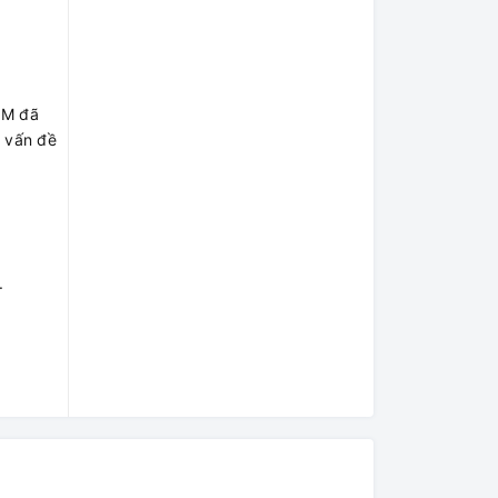
3M đã
g vấn đề
.