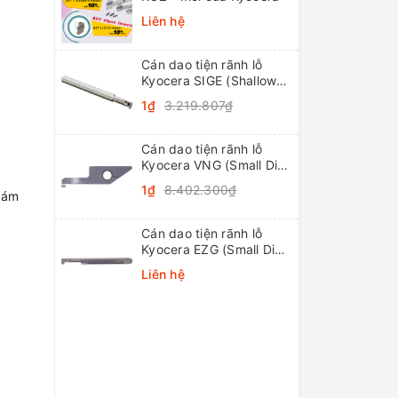
Liên hệ
Cán dao tiện rãnh lỗ
Kyocera SIGE (Shallow
Grooving)
1₫
3.219.807₫
Cán dao tiện rãnh lỗ
Kyocera VNG (Small Dia.
Internal Grooving
1₫
8.402.300₫
hám
System Tip-Bars)
Cán dao tiện rãnh lỗ
Kyocera EZG (Small Dia.
Internal Grooving EZ
Liên hệ
Bars)