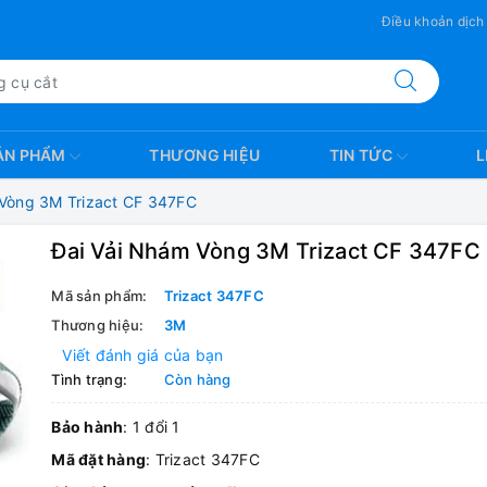
Điều khoản dịch
ẢN PHẨM
THƯƠNG HIỆU
TIN TỨC
L
 Vòng 3M Trizact CF 347FC
Đai Vải Nhám Vòng 3M Trizact CF 347FC
Mã sản phẩm:
Trizact 347FC
Thương hiệu:
3M
Viết đánh giá của bạn
Tình trạng:
Còn hàng
Bảo hành
: 1 đổi 1
Mã đặt hàng
: Trizact 347FC