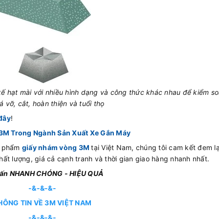
 kế hạt mài với nhiều hình dạng và công thức khác nhau để kiểm s
 vỡ, cắt, hoàn thiện và tuổi thọ
 đây
!
M Trong Ngành Sản Xuất Xe Gắn Máy
n phẩm
giấy nhám vòng 3M
tại Việt Nam, chúng tôi cam kết đem lạ
ất lượng, giá cả cạnh tranh và thời gian giao hàng nhanh nhất.
 vấn NHANH CHÓNG - HIỆU QUẢ
-&-&-&-
HÔNG TIN VỀ 3M VIỆT NAM
-&-&-&-