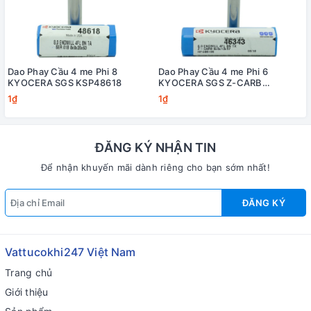
Dao Phay Cầu 4 me Phi 8
Dao Phay Cầu 4 me Phi 6
KYOCERA SGS KSP48618
KYOCERA SGS Z-CARB
KSP46343
1₫
1₫
ĐĂNG KÝ NHẬN TIN
Để nhận khuyến mãi dành riêng cho bạn sớm nhất!
ĐĂNG KÝ
Vattucokhi247 Việt Nam
Trang chủ
Giới thiệu