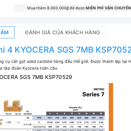
Mua thêm 8.000.000₫ để được
MIỄN PHÍ VẬN CHUYỂ
HẨM
ĐÁNH GIÁ CỦA KHÁCH HÀNG
Phi 4 KYOCERA SGS 7MB KSP705
 cụ cắt gọt solid carbide hàng đầu thế giới. Được thành lập tại 
ủa tập đoàn Kyocera toàn cầu.
 KYOCERA SGS 7MB KSP70529