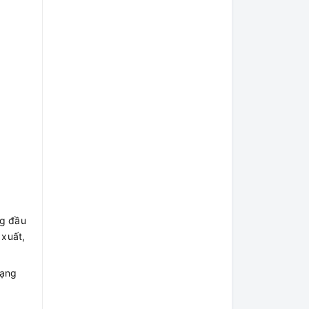
ng đầu
 xuất,
dạng