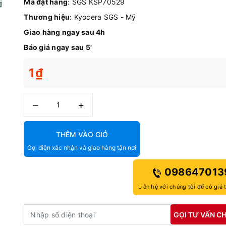
Mã đặt hàng
: SGS KSP70529
Thương hiệu
: Kyocera SGS - Mỹ
Giao hàng ngay sau 4h
Báo giá ngay sau 5'
1₫
–
+
THÊM VÀO GIỎ
Gọi điện xác nhận và giao hàng tận nơi
098647013
Liên hệ với chúng tôi để có giá 
GỌI TƯ VẤN CH