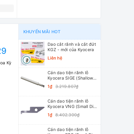
N
KHUYẾN MÃI HOT
Dao cắt rãnh và cắt đứt
29
KGZ - mới của Kyocera
Liên hệ
Hoa Kỳ
Cán dao tiện rãnh lỗ
Kyocera SIGE (Shallow
Grooving)
1₫
3.219.807₫
Cán dao tiện rãnh lỗ
Kyocera VNG (Small Dia.
Internal Grooving
1₫
8.402.300₫
System Tip-Bars)
Cán dao tiện rãnh lỗ