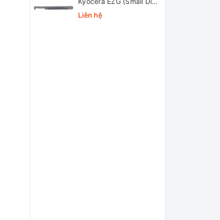
Kyocera EZG (Small Dia.
Internal Grooving EZ
Liên hệ
Bars)