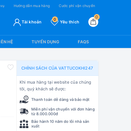
 vụ
Hướng dẫn mua hàng
Cước phí vận chuyển
0
0
Tài khoản
Yêu thích
IÊN HỆ
TUYỂN DỤNG
FAQS
CHÍNH SÁCH CỦA VATTUCOKHI247
Khi mua hàng tại website của chúng
tôi, quý khách sẽ được:
Thanh toán dễ dàng và bảo mật
Miễn phí vận chuyển với đơn hàng
từ 8.000.000đ
Bảo hành 10 năm do lỗi nhà sản
xuất