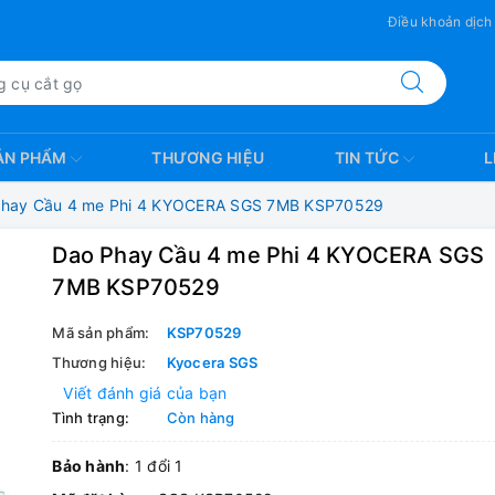
Điều khoản dịch
ẢN PHẨM
THƯƠNG HIỆU
TIN TỨC
L
Phay Cầu 4 me Phi 4 KYOCERA SGS 7MB KSP70529
Dao Phay Cầu 4 me Phi 4 KYOCERA SGS
7MB KSP70529
Mã sản phẩm:
KSP70529
Thương hiệu:
Kyocera SGS
Viết đánh giá của bạn
Tình trạng:
Còn hàng
Bảo hành
: 1 đổi 1