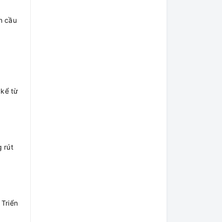
n cầu
 kể từ
 rút
 Triển