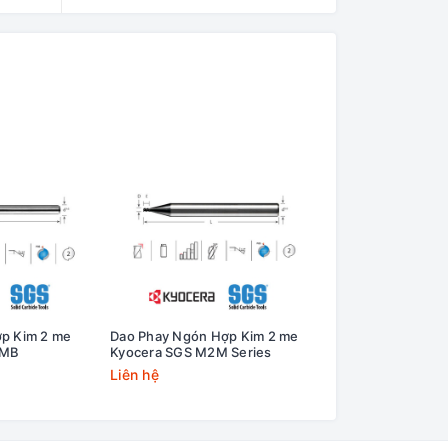
p Kim 2 me
Dao Phay Ngón Hợp Kim 2 me
Dao phay thép gió
2MB
Kyocera SGS M2M Series
HSSCo8 2 me E24
Liên hệ
Liên hệ