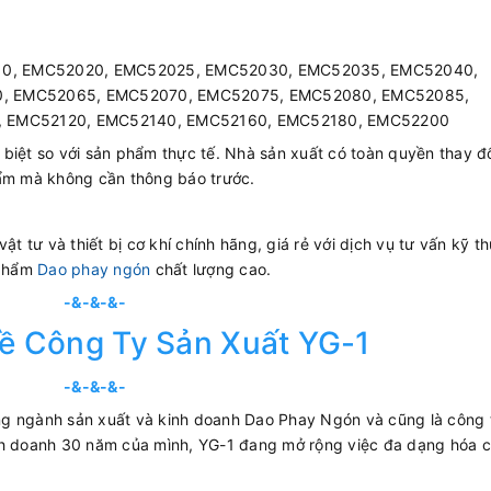
10, EMC52020, EMC52025, EMC52030, EMC52035, EMC52040,
, EMC52065, EMC52070, EMC52075, EMC52080, EMC52085,
, EMC52120, EMC52140, EMC52160, EMC52180, EMC52200
c biệt so với sản phẩm thực tế. Nhà sản xuất có toàn quyền thay đổ
hẩm mà không cần thông báo trước.
t tư và thiết bị cơ khí chính hãng, giá rẻ với dịch vụ tư vấn kỹ th
 phẩm
Dao phay ngón
chất lượng cao.
-&-&-&-
ề Công Ty Sản Xuất YG-1
-&-&-&-
rong ngành sản xuất và kinh doanh Dao Phay Ngón và cũng là công 
inh doanh 30 năm của mình, YG-1 đang mở rộng việc đa dạng hóa 