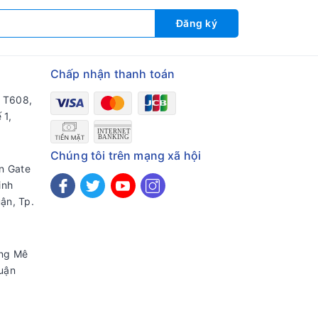
Đăng ký
Chấp nhận thanh toán
a T608,
 1,
Chúng tôi trên mạng xã hội
en Gate
inh
ận, Tp.
ờng Mê
uận