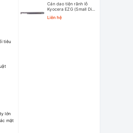
Cán dao tiện rãnh lỗ
Kyocera EZG (Small Dia.
Internal Grooving EZ
Liên hệ
Bars)
i tiêu
uật
ty lớn
các mặt