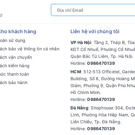
t!
cho khách hàng
Liên hệ với chúng tôi
hoản sử dụng
VP Hà Nội
: Tầng 2, Tháp B, Tò
ách bảo vệ thông tin cá nhân
KĐT Cổ Nhuế, Phường Cổ Nhuế
Quận Bắc Từ Liêm, Tp. Hà Nội.
sách vận chuyển
Hotline:
0986470139
sách kiểm hàng
HCM
: 512-513 Officetel, Gard
hức thanh toán
Building, Số 8, Đường Hoàng M
sách bảo hành
Giám, Phường 9, Quận Phú Nhu
Hồ Chính Minh.
Hotline:
0986470139
Đà Nẵng
: Shophouse 304, Đư
Linh, Phường Hòa Hiệp Nam, Q
Liên Chiểu, Tp. Đà Nẵng.
Hotline:
0986470139