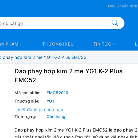
Điều khoản dịch
ẢN PHẨM
THƯƠNG HIỆU
TIN TỨC
L
o phay hợp kim 2 me YG1 K-2 Plus EMC52
Dao phay hợp kim 2 me YG1 K-2 Plus
EMC52
Mã sản phẩm:
EMC52010
Thương hiệu:
YG1
Viết đánh giá của bạn
Tình trạng:
Còn hàng
Dao phay hợp kim 2 me YG1 K-2 Plus EMC52 là dao phay 2 
cắt thoát phoi tốt, độ cứng vững tốt, sử dụng để phay tin