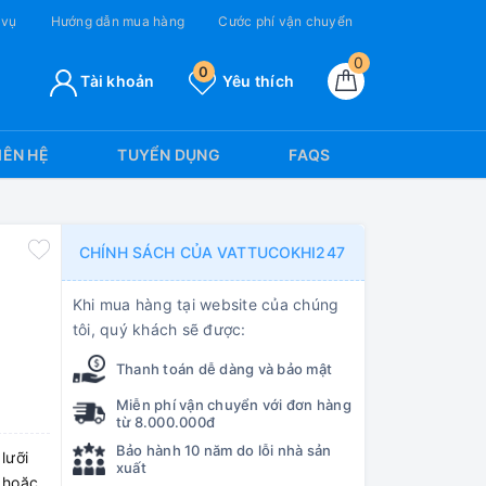
 vụ
Hướng dẫn mua hàng
Cước phí vận chuyển
0
0
Tài khoản
Yêu thích
IÊN HỆ
TUYỂN DỤNG
FAQS
CHÍNH SÁCH CỦA VATTUCOKHI247
Khi mua hàng tại website của chúng
tôi, quý khách sẽ được:
Thanh toán dễ dàng và bảo mật
Miễn phí vận chuyển với đơn hàng
từ 8.000.000đ
Bảo hành 10 năm do lỗi nhà sản
lưỡi
xuất
h hoặc