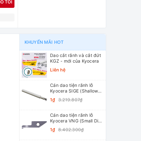
O TÔI
N
KHUYẾN MÃI HOT
Dao cắt rãnh và cắt đứt
KGZ - mới của Kyocera
Liên hệ
Cán dao tiện rãnh lỗ
Kyocera SIGE (Shallow
Grooving)
1₫
3.219.807₫
Cán dao tiện rãnh lỗ
Kyocera VNG (Small Dia.
Internal Grooving
1₫
8.402.300₫
System Tip-Bars)