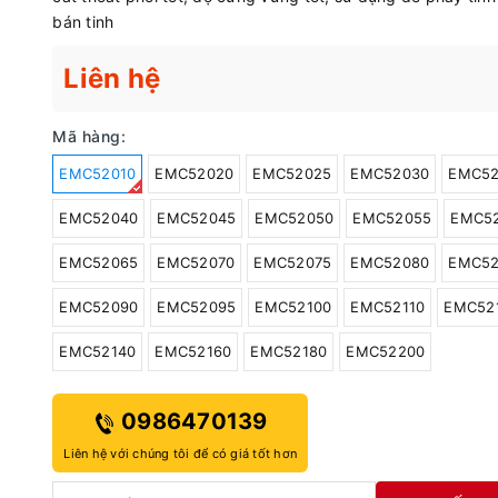
bán tinh
Liên hệ
Mã hàng:
EMC52010
EMC52020
EMC52025
EMC52030
EMC52
EMC52040
EMC52045
EMC52050
EMC52055
EMC5
EMC52065
EMC52070
EMC52075
EMC52080
EMC52
EMC52090
EMC52095
EMC52100
EMC52110
EMC52
EMC52140
EMC52160
EMC52180
EMC52200
0986470139
Liên hệ với chúng tôi để có giá tốt hơn