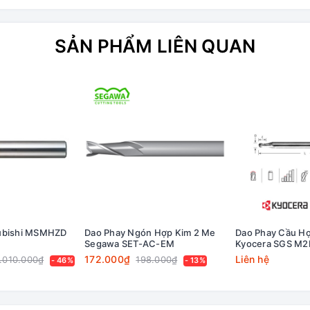
SẢN PHẨM LIÊN QUAN
subishi MSMHZD
Dao Phay Ngón Hợp Kim 2 Me
Dao Phay Cầu Hợ
Segawa SET-AC-EM
Kyocera SGS M
172.000₫
Liên hệ
.010.000₫
198.000₫
- 46%
- 13%