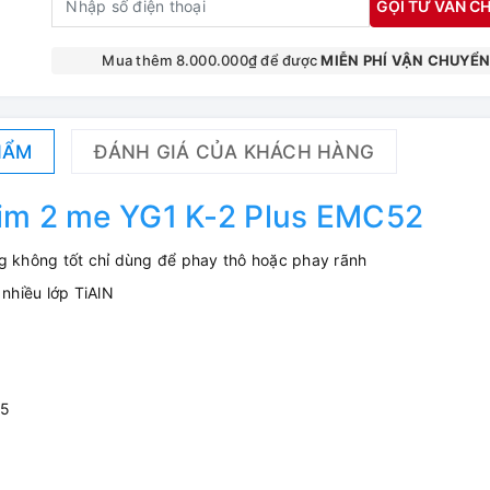
GỌI TƯ VẤN CH
Mua thêm 8.000.000₫ để được
MIỄN PHÍ VẬN CHUYỂ
HẨM
ĐÁNH GIÁ CỦA KHÁCH HÀNG
im 2 me YG1 K-2 Plus EMC52
ng không tốt chỉ dùng để phay thô hoặc phay rãnh
 nhiều lớp TiAlN
25