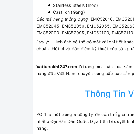
Stainless Steels (Inox)
Cast Ion (Gang)
Các mã hàng thông dụng
: EMC52010, EMC520
EMC52045, EMC52050, EMC52055, EMC52060
EMC52090, EMC52095, EMC52100, EMC52110
Lưu ý:
- Hình ảnh có thể có một vài chi tiết khá
chuẩn thiết bị và đặc điểm kỹ thuật của sản p
Vattucokhi247.com
là trang mua bán mua sắm vậ
hàng đầu Việt Nam, chuyên cung cấp các sản
Thông Tin V
YG-1 là một trong 5 công ty lớn của thế giới t
nhất ở Đại Hàn Dân Quốc. Dựa trên bí quyết k
hàng.