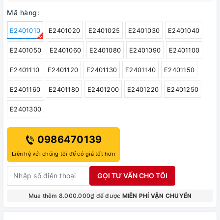
Mã hàng:
E2401010
E2401020
E2401025
E2401030
E2401040
E2401050
E2401060
E2401080
E2401090
E2401100
E2401110
E2401120
E2401130
E2401140
E2401150
E2401160
E2401180
E2401200
E2401220
E2401250
E2401300
0986470139
Liên hệ với chúng tôi để có giá tốt hơn
GỌI TƯ VẤN CHO TÔI
Mua thêm 8.000.000₫ để được
MIỄN PHÍ VẬN CHUYỂN