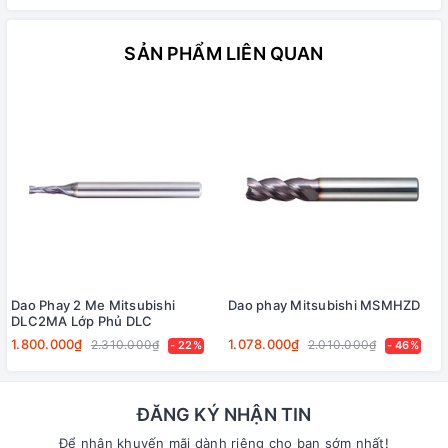
SẢN PHẨM LIÊN QUAN
Dao Phay 2 Me Mitsubishi
Dao phay Mitsubishi MSMHZD
DLC2MA Lớp Phủ DLC
1.800.000₫
1.078.000₫
2.310.000₫
2.010.000₫
- 22%
- 46%
ĐĂNG KÝ NHẬN TIN
Để nhận khuyến mãi dành riêng cho bạn sớm nhất!