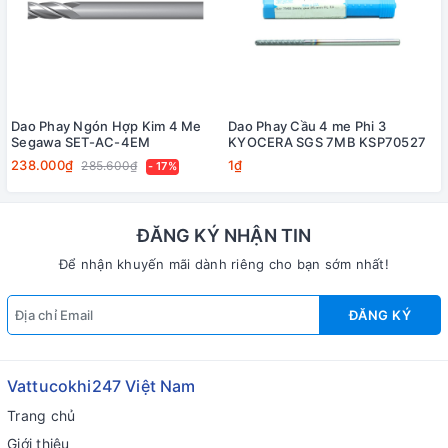
Dao Phay Ngón Hợp Kim 4 Me
Dao Phay Cầu 4 me Phi 3
Segawa SET-AC-4EM
KYOCERA SGS 7MB KSP70527
238.000₫
1₫
285.600₫
- 17%
ĐĂNG KÝ NHẬN TIN
Để nhận khuyến mãi dành riêng cho bạn sớm nhất!
ĐĂNG KÝ
Vattucokhi247 Việt Nam
Trang chủ
Giới thiệu