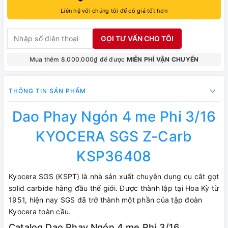
Liên hệ với chúng tôi để có giá tốt hơn
GỌI TƯ VẤN CHO TÔI
Mua thêm 8.000.000₫ để được
MIỄN PHÍ VẬN CHUYỂN
THÔNG TIN SẢN PHẨM
Dao Phay Ngón 4 me Phi 3/16
KYOCERA SGS Z-Carb
KSP36408
Kyocera SGS (KSPT) là nhà sản xuất chuyên dụng cụ cắt gọt
solid carbide hàng đầu thế giới. Được thành lập tại Hoa Kỳ từ
1951, hiện nay SGS đã trở thành một phần của tập đoàn
Kyocera toàn cầu.
Catalog Dao Phay Ngón 4 me Phi 3/16