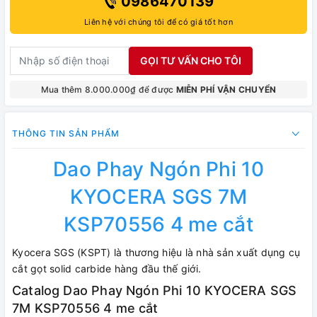
0986470139
Liên hệ với chúng tôi để có giá tốt hơn
GỌI TƯ VẤN CHO TÔI
Mua thêm 8.000.000₫ để được
MIỄN PHÍ VẬN CHUYỂN
THÔNG TIN SẢN PHẨM
Dao Phay Ngón Phi 10
KYOCERA SGS 7M
KSP70556 4 me cắt
Kyocera SGS (KSPT) là thương hiệu là nhà sản xuất dụng cụ
cắt gọt solid carbide hàng đầu thế giới.
Catalog Dao Phay Ngón Phi 10 KYOCERA SGS
7M KSP70556 4 me cắt