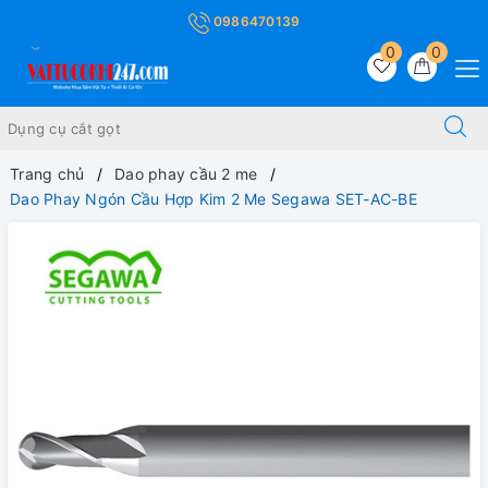
0986470139
0
0
Trang chủ
Dao phay cầu 2 me
Dao Phay Ngón Cầu Hợp Kim 2 Me Segawa SET-AC-BE