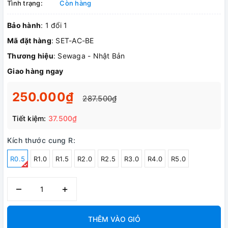
Tình trạng:
Còn hàng
Bảo hành
: 1 đổi 1
Mã đặt hàng
: SET-AC-BE
Thương hiệu
: Sewaga - Nhật Bản
Giao hàng ngay
250.000₫
287.500₫
Tiết kiệm:
37.500₫
Kích thước cung R:
R0.5
R1.0
R1.5
R2.0
R2.5
R3.0
R4.0
R5.0
–
+
THÊM VÀO GIỎ