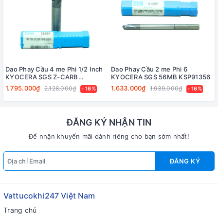
Dao Phay Cầu 4 me Phi 1/2 Inch
Dao Phay Cầu 2 me Phi 6
KYOCERA SGS Z-CARB
KYOCERA SGS 56MB KSP91356
KSP36591
1.795.000₫
1.633.000₫
2.128.000₫
1.939.000₫
- 16%
- 16%
ĐĂNG KÝ NHẬN TIN
Để nhận khuyến mãi dành riêng cho bạn sớm nhất!
ĐĂNG KÝ
Vattucokhi247 Việt Nam
Trang chủ