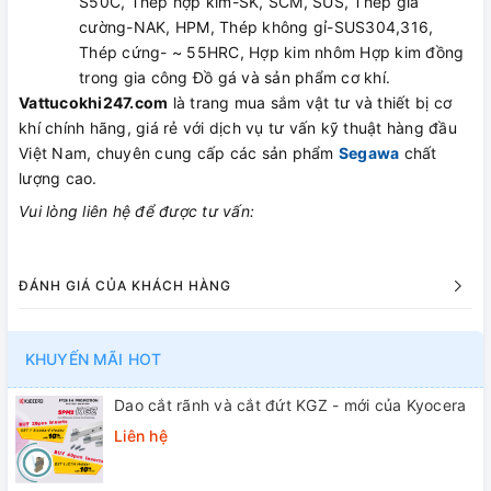
S50C, Thép hợp kim-SK, SCM, SUS, Thép gia
cường-NAK, HPM, Thép không gỉ-SUS304,316,
Thép cứng- ~ 55HRC, Hợp kim nhôm Hợp kim đồng
trong gia công Đồ gá và sản phẩm cơ khí.
Vattucokhi247.com
là trang mua sắm vật tư và thiết bị cơ
khí chính hãng, giá rẻ với dịch vụ tư vấn kỹ thuật hàng đầu
Việt Nam, chuyên cung cấp các sản phẩm
Segawa
chất
lượng cao.
Vui lòng liên hệ để được tư vấn:
ĐÁNH GIÁ CỦA KHÁCH HÀNG
KHUYẾN MÃI HOT
Dao cắt rãnh và cắt đứt KGZ - mới của Kyocera
Liên hệ