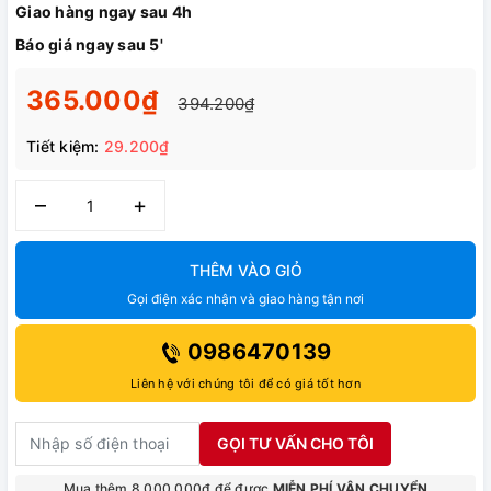
Giao hàng ngay sau 4h
Báo giá ngay sau 5'
365.000₫
394.200₫
Tiết kiệm:
29.200₫
–
+
THÊM VÀO GIỎ
Gọi điện xác nhận và giao hàng tận nơi
0986470139
Liên hệ với chúng tôi để có giá tốt hơn
GỌI TƯ VẤN CHO TÔI
Mua thêm 8.000.000₫ để được
MIỄN PHÍ VẬN CHUYỂN