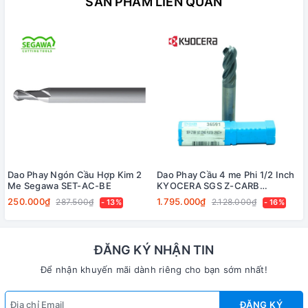
SẢN PHẨM LIÊN QUAN
Dao Phay Ngón Cầu Hợp Kim 2
Dao Phay Cầu 4 me Phi 1/2 Inch
Me Segawa SET-AC-BE
KYOCERA SGS Z-CARB
KSP36591
250.000₫
1.795.000₫
287.500₫
2.128.000₫
- 13%
- 16%
ĐĂNG KÝ NHẬN TIN
Để nhận khuyến mãi dành riêng cho bạn sớm nhất!
ĐĂNG KÝ