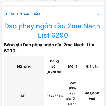
THÔNG TIN SẢN PHẨM
Dao phay ngón cầu 2me Nachi
List 6290
Bảng giá Dao phay ngón cầu 2me Nachi List
6290:
Thông
Mã hàng
số
Mô tả
Giá bán
(DxlxLxd)
Dao
phay
ngón
401,000
RE1
2x4x55x6
cầu 2me
vnđ
Nachi