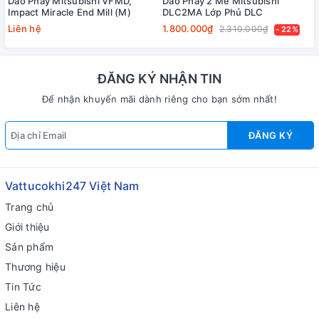
Dao Phay Mitsubishi VFMD,
Dao Phay 2 Me Mitsubishi
Impact Miracle End Mill (M)
DLC2MA Lớp Phủ DLC
Liên hệ
1.800.000₫
2.310.000₫
- 22%
ĐĂNG KÝ NHẬN TIN
Để nhận khuyến mãi dành riêng cho bạn sớm nhất!
ĐĂNG KÝ
Vattucokhi247 Việt Nam
Trang chủ
Giới thiệu
Sản phẩm
Thương hiệu
Tin Tức
Liên hệ