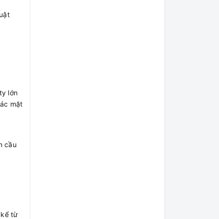
uật
ty lớn
các mặt
n cầu
 kể từ