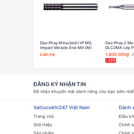
Dao Phay Mitsubishi VFMD,
Dao Phay 2 Me 
Impact Miracle End Mill (M)
DLC2MA Lớp P
Liên hệ
1.800.000₫
2
- 22%
ĐĂNG KÝ NHẬN TIN
Để nhận khuyến mãi dành riêng cho bạn sớm nhấ
Vattucokhi247 Việt Nam
Dành 
Trang chủ
Điều k
Giới thiệu
Chính s
Sản phẩm
Chính 