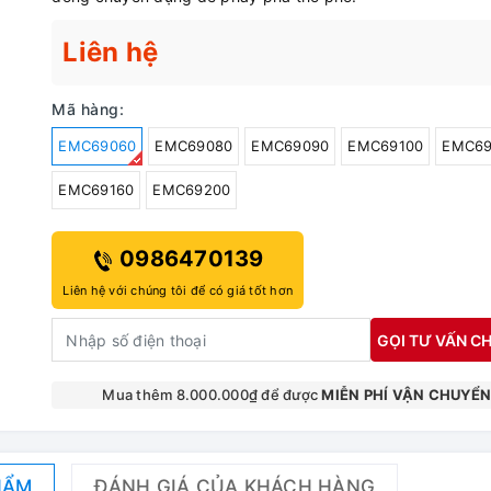
Liên hệ
Mã hàng:
EMC69060
EMC69080
EMC69090
EMC69100
EMC69
EMC69160
EMC69200
0986470139
Liên hệ với chúng tôi để có giá tốt hơn
GỌI TƯ VẤN CH
Mua thêm 8.000.000₫ để được
MIỄN PHÍ VẬN CHUYỂ
HẨM
ĐÁNH GIÁ CỦA KHÁCH HÀNG