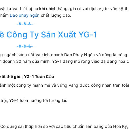
t tư và thiết bị cơ khí chính hãng, giá rẻ với dịch vụ tư vấn kỹ th
 phẩm
Dao phay ngón
chất lượng cao.
-&-&-&-
ề Công Ty Sản Xuất YG-1
-&-&-&-
rong ngành sản xuất và kinh doanh Dao Phay Ngón và cũng là công 
inh doanh 30 năm của mình, YG-1 đang mở rộng việc đa dạng hóa 
hất thế giới, YG-1 Toàn Cầu
thành một công ty mạnh mẽ và vững vàng được công nhận trên toà
rội, YG-1 luôn hướng tới tương lai.
Có dung sai thấp hơn so với các tiêu chuẩn liên bang của Hoa Kỳ,