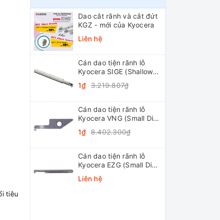
Dao cắt rãnh và cắt đứt
KGZ - mới của Kyocera
Liên hệ
Cán dao tiện rãnh lỗ
Kyocera SIGE (Shallow
Grooving)
1₫
3.219.807₫
Cán dao tiện rãnh lỗ
Kyocera VNG (Small Dia.
Internal Grooving
1₫
8.402.300₫
System Tip-Bars)
Cán dao tiện rãnh lỗ
Kyocera EZG (Small Dia.
Internal Grooving EZ
Liên hệ
Bars)
i tiêu