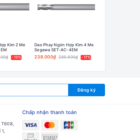
Hợp Kim 2 Me
Dao Phay Ngón Hợp Kim 4 Me
Dao Phay Ngón Hợ
-EM
Segawa SET-AC-4EM
Phi 3 Segawa AC-
238.000₫
422.000₫
000₫
285.600₫
506.4
- 13%
- 17%
Đăng ký
Chấp nhận thanh toán
a T608,
 1,