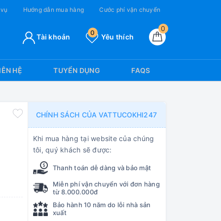
 vụ
Hướng dẫn mua hàng
Cước phí vận chuyển
0
0
Tài khoản
Yêu thích
IÊN HỆ
TUYỂN DỤNG
FAQS
CHÍNH SÁCH CỦA VATTUCOKHI247
Khi mua hàng tại website của chúng
tôi, quý khách sẽ được:
Thanh toán dễ dàng và bảo mật
Miễn phí vận chuyển với đơn hàng
từ 8.000.000đ
Bảo hành 10 năm do lỗi nhà sản
xuất