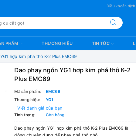
Điều khoản dịch
ẢN PHẨM
THƯƠNG HIỆU
TIN TỨC
L
YG1 hợp kim phá thô K-2 Plus EMC69
Dao phay ngón YG1 hợp kim phá thô K-2
Plus EMC69
Mã sản phẩm:
EMC69
Thương hiệu:
YG1
Viết đánh giá của bạn
Tình trạng:
Còn hàng
Dao phay ngón YG1 hợp kim phá thô K-2 Plus EMC69 là
dòng chuyên dụng để phay phá thô phô.