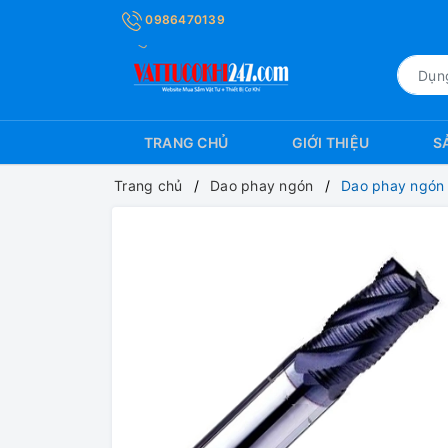
0986470139
TRANG CHỦ
GIỚI THIỆU
S
Trang chủ
Dao phay ngón
Dao phay ngón 