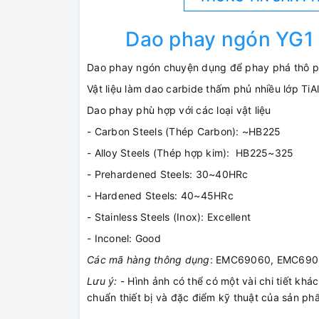
Dao phay ngón YG1 
Dao phay ngón chuyện dụng để phay phá thô p
Vật liệu làm dao carbide thấm phủ nhiều lớp TiA
Dao phay phù hợp với các loại vật liệu
- Carbon Steels (Thép Carbon): ~HB225
- Alloy Steels (Thép hợp kim): HB225~325
- Prehardened Steels: 30~40HRc
- Hardened Steels: 40~45HRc
- Stainless Steels (Inox): Excellent
- Inconel: Good
Các mã hàng thông dụng
: EMC69060, EMC690
Lưu ý:
- Hình ảnh có thể có một vài chi tiết khá
chuẩn thiết bị và đặc điểm kỹ thuật của sản p