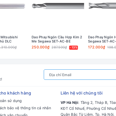
Mitsubishi
Dao Phay Ngón Cầu Hợp Kim 2
Dao Phay Ngón 
hủ DLC
Me Segawa SET-AC-BE
Segawa SET-AC
250.000₫
172.000₫
.310.000₫
287.500₫
198.
- 13%
t!
cho khách hàng
Liên hệ với chúng tôi
hoản sử dụng
VP Hà Nội
: Tầng 2, Tháp B, Tò
ách bảo vệ thông tin cá nhân
KĐT Cổ Nhuế, Phường Cổ Nhuế
Quận Bắc Từ Liêm, Tp. Hà Nội.
sách vận chuyển