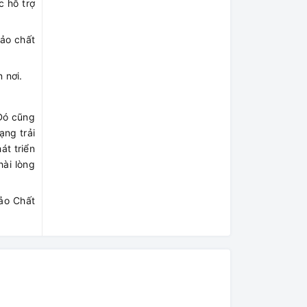
c hỗ trợ
ảo chất
 nơi.
 Đó cũng
ạng trải
t triển
ài lòng
ảo Chất