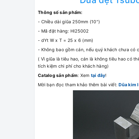
Dũa dẹt Tsub
Thông số sản phẩm:
- Chiều dài giũa 250mm (10")
- Mã đặt hàng: HI25002
- dYt W x T = 25 x 6 (mm)
- Không bao gồm cán, nếu quý khách chưa có c
( Vì giũa là tiêu hao, cán là không tiêu hao có 
tích kiệm chi phí cho khách hàng)
Catalog sản phẩm
: Xem
tại đây
!
Mời bạn đọc tham khảo thêm bài viết:
Dũa kim l