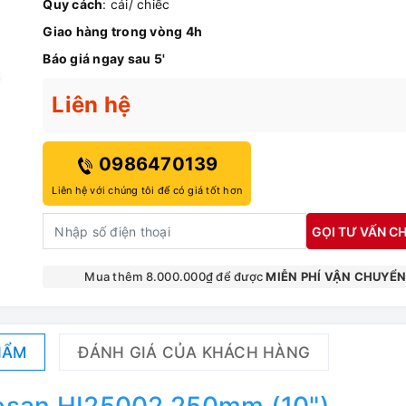
Quy cách
: cái/ chiếc
Giao hàng trong vòng 4h
Báo giá ngay sau 5'
Liên hệ
0986470139
Liên hệ với chúng tôi để có giá tốt hơn
GỌI TƯ VẤN CH
Mua thêm 8.000.000₫ để được
MIỄN PHÍ VẬN CHUYỂ
HẨM
ĐÁNH GIÁ CỦA KHÁCH HÀNG