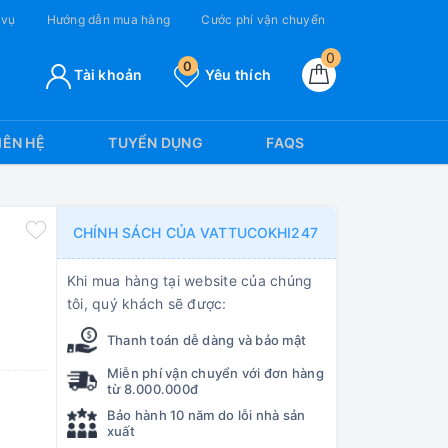
 vụ
Hướng dẫn mua hàng
Cước phí vận chuyển
0
0
Tài khoản
Yêu thích
IÊN HỆ
TUYỂN DỤNG
FAQS
CHÍNH SÁCH CỦA VATTUCOKHI247
Khi mua hàng tại website của chúng
tôi, quý khách sẽ được:
Thanh toán dễ dàng và bảo mật
Miễn phí vận chuyển với đơn hàng
từ 8.000.000đ
Bảo hành 10 năm do lỗi nhà sản
xuất