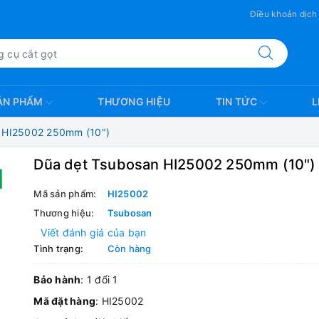
Điều khoản dịch
ẢN PHẨM
THƯƠNG HIỆU
TIN TỨC
L
 HI25002 250mm (10")
Dũa dẹt Tsubosan HI25002 250mm (10")
Mã sản phẩm:
HI25002
Thương hiệu:
Tsubosan
Viết đánh giá của bạn
Tình trạng:
Còn hàng
Bảo hành
: 1 đổi 1
Mã đặt hàng
: HI25002