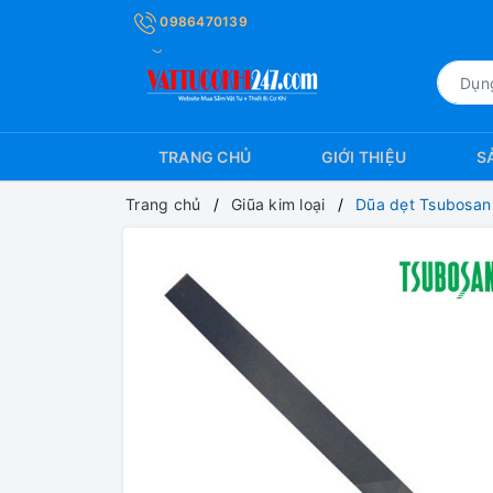
0986470139
TRANG CHỦ
GIỚI THIỆU
S
Trang chủ
Giũa kim loại
Dũa dẹt Tsubosan