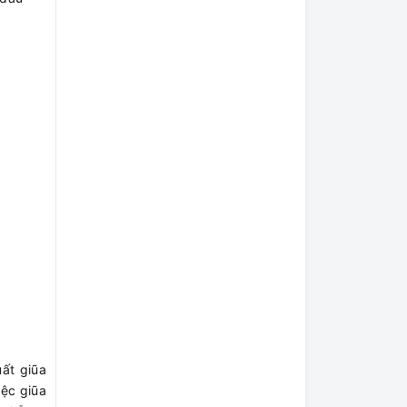
ất giũa
iệc giũa