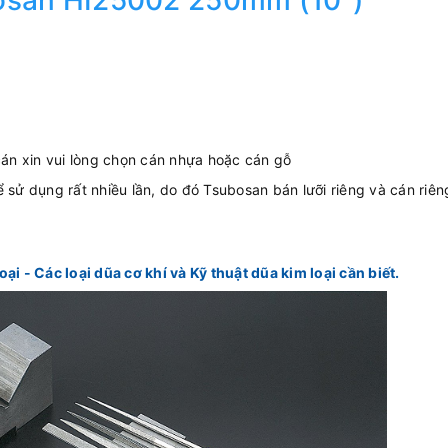
osan HI25002 250mm (10")
án xin vui lòng chọn cán nhựa hoặc cán gỗ
thể sử dụng rất nhiều lần, do đó Tsubosan bán lưỡi riêng và cán riê
oại - Các loại dũa cơ khí và Kỹ thuật dũa kim loại cần biết.