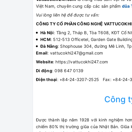
Việt Nam, chuyên cung cấp các sản phẩm
dũa 
Vui lòng liên hệ để được tư vấn:
CÔNG TY CỔ PHẦN CÔNG NGHỆ VATTUCOKHI
Hà Nội
: Tầng 2, Tháp B, Tòa T608, KĐT Cổ N
HCM
: 512-513 Officetel, Garden Gate Build
Đà Nẵng
: Shophouse 304, đường Mê Linh, T
Email
: vattucokhi247@gmail.com
Website
: https://vattucokhi247.com
Di động
: 098 647 0139
Điện thoại
: +84-24-3207-2525 Fax: +84-24-
Công 
Được thành lập năm 1928 với kinh nghiệm hơn
chiếm 80% thị trường giũa của Nhật Bản. Giũa k