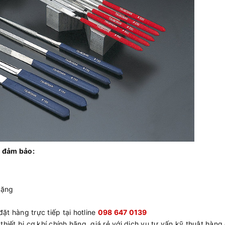
 đảm bảo:
tặng
ặt hàng trực tiếp tại hotline
098 647 0139
hiết bị cơ khí chính hãng, giá rẻ với dịch vụ tư vấn kỹ thuật hàng