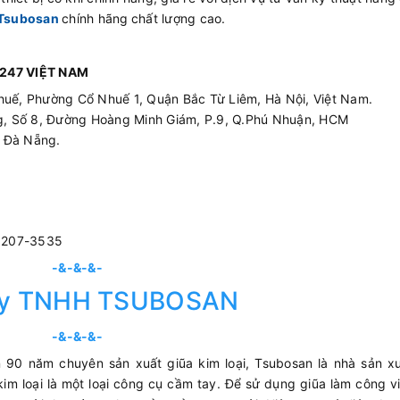
Tsubosan
chính hãng
chất lượng cao.
247 VIỆT NAM
huế, Phường Cổ Nhuế 1, Quận Bắc Từ Liêm, Hà Nội, Việt Nam.
ing, Số 8, Đường Hoàng Minh Giám, P.9, Q.Phú Nhuận, HCM
p Đà Nẵng.
3207-3535
-&-&-&-
ty TNHH TSUBOSAN
-&-&-&-
 90 năm chuyên sản xuất giũa kim loại, Tsubosan là nhà sản xu
im loại là một loại công cụ cầm tay. Để sử dụng giũa làm công v