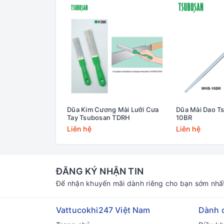
Dũa Kim Cương Mài Lưỡi Cưa
Dũa Mài Dao 
Tay Tsubosan TDRH
10BR
Liên hệ
Liên hệ
ĐĂNG KÝ NHẬN TIN
Để nhận khuyến mãi dành riêng cho bạn sớm nhấ
Vattucokhi247 Việt Nam
Dành 