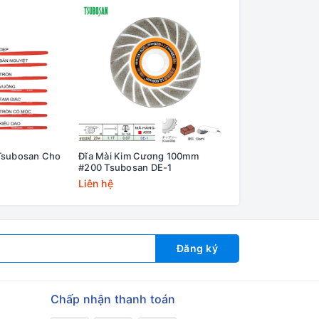
Tsubosan Cho
Đĩa Mài Kim Cương 100mm
Dũa Chính Xác Ts
#200 Tsubosan DE-1
Bright-900 Có Lớp
Liên hệ
Liên hệ
Đăng ký
Chấp nhận thanh toán