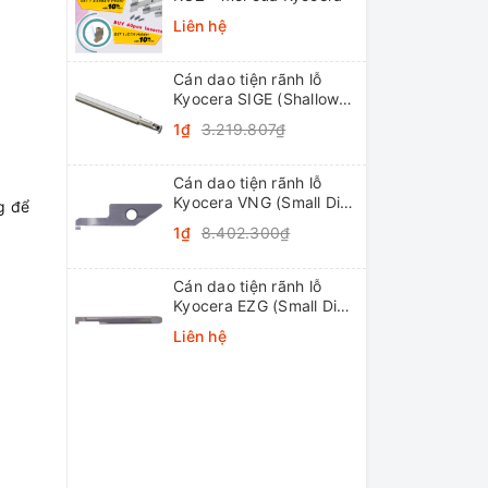
Liên hệ
Cán dao tiện rãnh lỗ
Kyocera SIGE (Shallow
Grooving)
1₫
3.219.807₫
Cán dao tiện rãnh lỗ
Kyocera VNG (Small Dia.
ng để
Internal Grooving
1₫
8.402.300₫
System Tip-Bars)
Cán dao tiện rãnh lỗ
Kyocera EZG (Small Dia.
Internal Grooving EZ
Liên hệ
Bars)