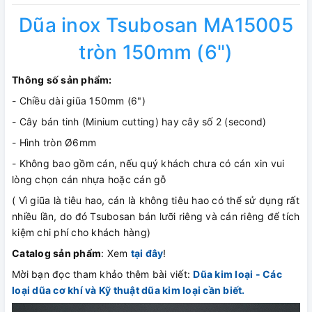
Dũa inox Tsubosan MA15005
tròn 150mm (6")
Thông số sản phẩm:
- Chiều dài giũa 150mm (6")
- Cây bán tinh (Minium cutting) hay cây số 2 (second)
- Hình tròn Ø6mm
- Không bao gồm cán, nếu quý khách chưa có cán xin vui
lòng chọn cán nhựa hoặc cán gỗ
( Vì giũa là tiêu hao, cán là không tiêu hao có thể sử dụng rất
nhiều lần, do đó Tsubosan bán lưỡi riêng và cán riêng để tích
kiệm chi phí cho khách hàng)
Catalog sản phẩm
: Xem
tại đây
!
Mời bạn đọc tham khảo thêm bài viết:
Dũa kim loại - Các
loại dũa cơ khí và Kỹ thuật dũa kim loại cần biết.