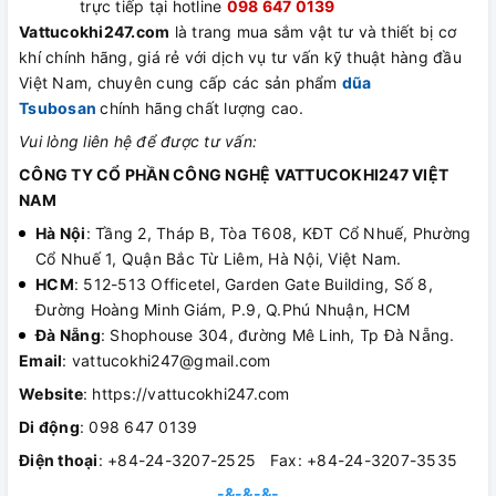
trực tiếp tại hotline
098 647 0139
Vattucokhi247.com
là trang mua sắm vật tư và thiết bị cơ
khí chính hãng, giá rẻ với dịch vụ tư vấn kỹ thuật hàng đầu
Việt Nam, chuyên cung cấp các sản phẩm
dũa
Tsubosan
chính hãng
chất lượng cao.
Vui lòng liên hệ để được tư vấn:
CÔNG TY CỔ PHẦN CÔNG NGHỆ VATTUCOKHI247 VIỆT
NAM
Hà Nội
: Tầng 2, Tháp B, Tòa T608, KĐT Cổ Nhuế, Phường
Cổ Nhuế 1, Quận Bắc Từ Liêm, Hà Nội, Việt Nam.
HCM
: 512-513 Officetel, Garden Gate Building, Số 8,
Đường Hoàng Minh Giám, P.9, Q.Phú Nhuận, HCM
Đà Nẵng
: Shophouse 304, đường Mê Linh, Tp Đà Nẵng.
Email
: vattucokhi247@gmail.com
Website
: https://vattucokhi247.com
Di động
: 098 647 0139
Điện thoại
: +84-24-3207-2525 Fax: +84-24-3207-3535
-&-&-&-