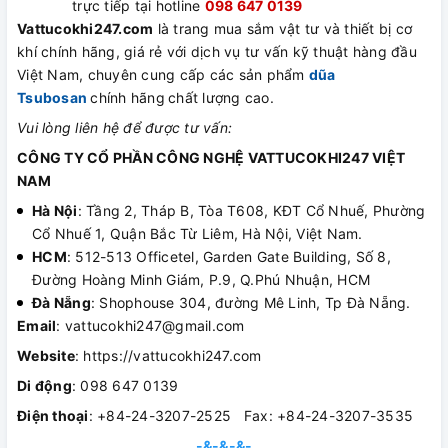
trực tiếp tại hotline
098 647 0139
Vattucokhi247.com
là trang mua sắm vật tư và thiết bị cơ
khí chính hãng, giá rẻ với dịch vụ tư vấn kỹ thuật hàng đầu
Việt Nam, chuyên cung cấp các sản phẩm
dũa
Tsubosan
chính hãng
chất lượng cao.
Vui lòng liên hệ để được tư vấn:
CÔNG TY CỔ PHẦN CÔNG NGHỆ VATTUCOKHI247 VIỆT
NAM
Hà Nội
: Tầng 2, Tháp B, Tòa T608, KĐT Cổ Nhuế, Phường
Cổ Nhuế 1, Quận Bắc Từ Liêm, Hà Nội, Việt Nam.
HCM
: 512-513 Officetel, Garden Gate Building, Số 8,
Đường Hoàng Minh Giám, P.9, Q.Phú Nhuận, HCM
Đà Nẵng
: Shophouse 304, đường Mê Linh, Tp Đà Nẵng.
Email
: vattucokhi247@gmail.com
Website
: https://vattucokhi247.com
Di động
: 098 647 0139
Điện thoại
: +84-24-3207-2525 Fax: +84-24-3207-3535
-&-&-&-