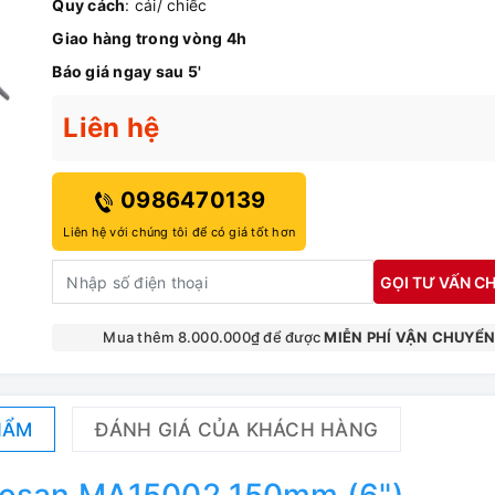
Quy cách
: cái/ chiếc
Giao hàng trong vòng 4h
Báo giá ngay sau 5'
Liên hệ
0986470139
Liên hệ với chúng tôi để có giá tốt hơn
GỌI TƯ VẤN CH
Mua thêm 8.000.000₫ để được
MIỄN PHÍ VẬN CHUYỂ
HẨM
ĐÁNH GIÁ CỦA KHÁCH HÀNG