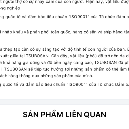
ột người thợ có sự nhạy cảm của con người. Hiện nay, vật liệu đượ
ông nghiệp.
ng quốc tế và đảm bảo tiêu chuẩn "ISO9001" của Tổ chức đảm b
 nhập khẩu và phân phối toàn quốc, hàng có sẵn và ship hàng tận
ũa thép tạo cần có sự sáng tạo với độ tinh tế con người của bạn.
xuất giũa tại TSUBOSAN. Gần đây, vật liệu (phôi) đã trở nên đa d
 về khả năng gia công và độ bền ngày càng cao, TSUBOSAN đã phá
i. TSUBOSAN sẽ tiếp tục hướng tới những sản phẩm có thể làm h
hách hàng thông qua những sản phẩm của mình.
g quốc tế và đảm bảo tiêu chuẩn "ISO9001" của Tổ chức Đảm b
SẢN PHẨM LIÊN QUAN