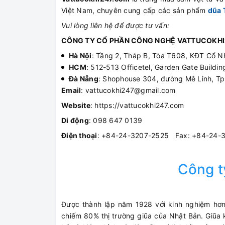
Việt Nam, chuyên cung cấp các sản phẩm
dũa 
Vui lòng liên hệ để được tư vấn:
CÔNG TY CỔ PHẦN CÔNG NGHỆ VATTUCOKHI
Hà Nội
: Tầng 2, Tháp B, Tòa T608, KĐT Cổ N
HCM
: 512-513 Officetel, Garden Gate Build
Đà Nẵng
: Shophouse 304, đường Mê Linh, T
Email
: vattucokhi247@gmail.com
Website
: https://vattucokhi247.com
Di động
: 098 647 0139
Điện thoại
: +84-24-3207-2525 Fax: +84-24-
Công 
Được thành lập năm 1928 với kinh nghiệm hơn
chiếm 80% thị trường giũa của Nhật Bản. Giũa k