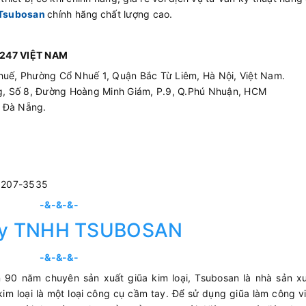
Tsubosan
chính hãng
chất lượng cao.
247 VIỆT NAM
huế, Phường Cổ Nhuế 1, Quận Bắc Từ Liêm, Hà Nội, Việt Nam.
ing, Số 8, Đường Hoàng Minh Giám, P.9, Q.Phú Nhuận, HCM
p Đà Nẵng.
3207-3535
-&-&-&-
ty TNHH TSUBOSAN
-&-&-&-
 90 năm chuyên sản xuất giũa kim loại, Tsubosan là nhà sản xu
im loại là một loại công cụ cầm tay. Để sử dụng giũa làm công v