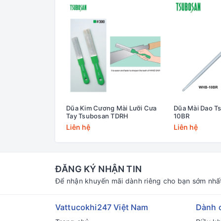
Dũa Kim Cương Mài Lưỡi Cưa
Dũa Mài Dao 
Tay Tsubosan TDRH
10BR
Liên hệ
Liên hệ
ĐĂNG KÝ NHẬN TIN
Để nhận khuyến mãi dành riêng cho bạn sớm nhấ
Vattucokhi247 Việt Nam
Dành 