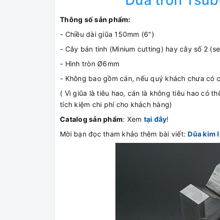
Dũa tròn Tsu
Thông số sản phẩm:
- Chiều dài giũa 150mm (6")
- Cây bán tinh (Minium cutting) hay cây số 2 (s
- Hình tròn Ø6mm
- Không bao gồm cán, nếu quý khách chưa có c
( Vì giũa là tiêu hao, cán là không tiêu hao có 
tích kiệm chi phí cho khách hàng)
Catalog sản phẩm
: Xem
tại đây
!
Mời bạn đọc tham khảo thêm bài viết:
Dũa kim l