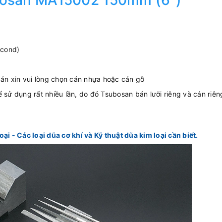
bosan MA15002 150mm (6")
econd)
án xin vui lòng chọn cán nhựa hoặc cán gỗ
thể sử dụng rất nhiều lần, do đó Tsubosan bán lưỡi riêng và cán riê
oại - Các loại dũa cơ khí và Kỹ thuật dũa kim loại cần biết.