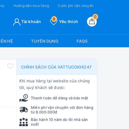
 vụ
Hướng dẫn mua hàng
Cước phí vận chuyển
0
0
Tài khoản
Yêu thích
IÊN HỆ
TUYỂN DỤNG
FAQS
CHÍNH SÁCH CỦA VATTUCOKHI247
Khi mua hàng tại website của chúng
tôi, quý khách sẽ được:
Thanh toán dễ dàng và bảo mật
Miễn phí vận chuyển với đơn hàng
từ 8.000.000đ
Bảo hành 10 năm do lỗi nhà sản
xuất