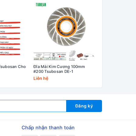
Tsubosan Cho
Đĩa Mài Kim Cương 100mm
Dũa Chính Xác Ts
#200 Tsubosan DE-1
Bright-900 Có Lớp
Liên hệ
Liên hệ
Đăng ký
Chấp nhận thanh toán