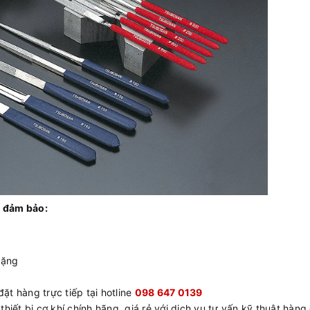
 đảm bảo:
tặng
ặt hàng trực tiếp tại hotline
098 647 0139
hiết bị cơ khí chính hãng, giá rẻ với dịch vụ tư vấn kỹ thuật hàng