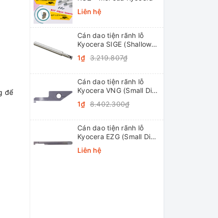
Liên hệ
Cán dao tiện rãnh lỗ
Kyocera SIGE (Shallow
Grooving)
1₫
3.219.807₫
Cán dao tiện rãnh lỗ
Kyocera VNG (Small Dia.
ng để
Internal Grooving
1₫
8.402.300₫
System Tip-Bars)
Cán dao tiện rãnh lỗ
Kyocera EZG (Small Dia.
Internal Grooving EZ
Liên hệ
Bars)