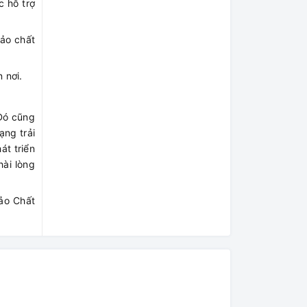
c hỗ trợ
ảo chất
 nơi.
 Đó cũng
ạng trải
t triển
ài lòng
ảo Chất