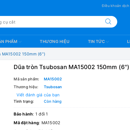
Điều khoản dịch
ẢN PHẨM
THƯƠNG HIỆU
TIN TỨC
L
n MA15002 150mm (6")
Dũa tròn Tsubosan MA15002 150mm (6")
Mã sản phẩm:
MA15002
Thương hiệu:
Tsubosan
Viết đánh giá của bạn
Tình trạng:
Còn hàng
Bảo hành
: 1 đổi 1
Mã đặt hàng
: MA15002