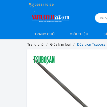
0986470139
TRANG CHỦ
GIỚI THIỆU
S
Trang chủ
Giũa kim loại
Dũa tròn Tsubosa