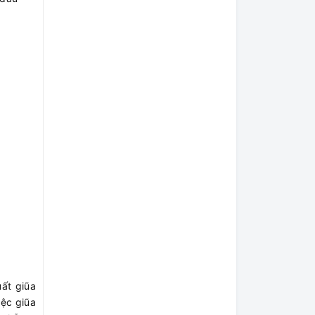
ất giũa
iệc giũa