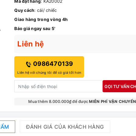
Mã đặt hàng
: KA20002
Quy cách
: cái/ chiếc
Giao hàng trong vòng 4h
Báo giá ngay sau 5'
Liên hệ
0986470139
Liên hệ với chúng tôi để có giá tốt hơn
GỌI TƯ VẤN CH
Mua thêm 8.000.000₫ để được
MIỄN PHÍ VẬN CHUYỂ
HẨM
ĐÁNH GIÁ CỦA KHÁCH HÀNG