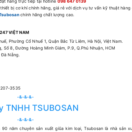
ặt hàng trực tiếp tại hotline
098 647 0139
hiết bị cơ khí chính hãng, giá rẻ với dịch vụ tư vấn kỹ thuật hàng
Tsubosan
chính hãng
chất lượng cao.
247 VIỆT NAM
huế, Phường Cổ Nhuế 1, Quận Bắc Từ Liêm, Hà Nội, Việt Nam.
ing, Số 8, Đường Hoàng Minh Giám, P.9, Q.Phú Nhuận, HCM
p Đà Nẵng.
3207-3535
-&-&-&-
ty TNHH TSUBOSAN
-&-&-&-
 90 năm chuyên sản xuất giũa kim loại, Tsubosan là nhà sản xu