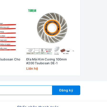
Tsubosan Cho
Đĩa Mài Kim Cương 100mm
Dũa Chính Xác Ts
#200 Tsubosan DE-1
Bright-900 Có Lớp
Liên hệ
Liên hệ
Đăng ký