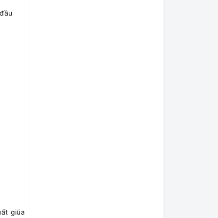
 đầu
ất giũa