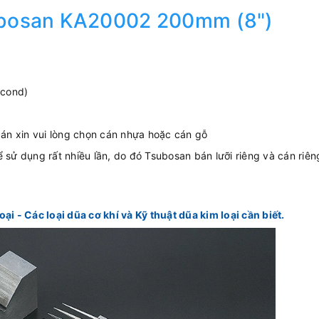
bosan KA20002 200mm (8")
econd)
án xin vui lòng chọn cán nhựa hoặc cán gỗ
thể sử dụng rất nhiều lần, do đó Tsubosan bán lưỡi riêng và cán riê
oại - Các loại dũa cơ khí và Kỹ thuật dũa kim loại cần biết.