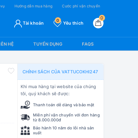
 vụ
Hướng dẫn mua hàng
Cước phí vận chuyển
0
0
Tài khoản
Yêu thích
IÊN HỆ
TUYỂN DỤNG
FAQS
CHÍNH SÁCH CỦA VATTUCOKHI247
Khi mua hàng tại website của chúng
tôi, quý khách sẽ được:
Thanh toán dễ dàng và bảo mật
Miễn phí vận chuyển với đơn hàng
từ 8.000.000đ
Bảo hành 10 năm do lỗi nhà sản
xuất