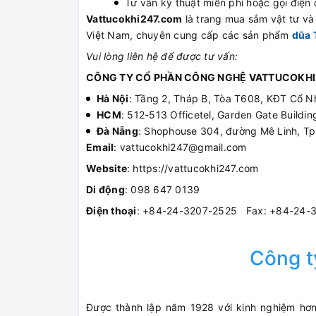
Tư vấn kỹ thuật miễn phí hoặc gọi điện đ
Vattucokhi247.com
là trang mua sắm vật tư và t
Việt Nam, chuyên cung cấp các sản phẩm
dũa 
Vui lòng liên hệ để được tư vấn:
CÔNG TY CỔ PHẦN CÔNG NGHỆ VATTUCOKHI
Hà Nội
: Tầng 2, Tháp B, Tòa T608, KĐT Cổ N
HCM
: 512-513 Officetel, Garden Gate Build
Đà Nẵng
: Shophouse 304, đường Mê Linh, T
Email
: vattucokhi247@gmail.com
Website
: https://vattucokhi247.com
Di động
: 098 647 0139
Điện thoại
: +84-24-3207-2525 Fax: +84-24-
Công 
Được thành lập năm 1928 với kinh nghiệm hơn