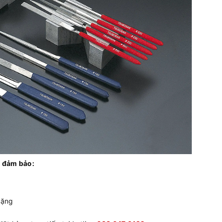
 đảm bảo:
tặng