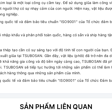
im loại là một loại công cụ cầm tay. Để sử dụng giũa làm công v
ột người thợ có sự nhạy cảm của con người. Hiện nay, vật liệu đượ
ông nghiệp.
ng quốc tế và đảm bảo tiêu chuẩn "ISO9001" của Tổ chức đảm b
 nhập khẩu và phân phối toàn quốc, hàng có sẵn và ship hàng tận
ũa thép tạo cần có sự sáng tạo với độ tinh tế con người của bạn.
xuất giũa tại TSUBOSAN. Gần đây, vật liệu (phôi) đã trở nên đa d
 về khả năng gia công và độ bền ngày càng cao, TSUBOSAN đã phá
i. TSUBOSAN sẽ tiếp tục hướng tới những sản phẩm có thể làm h
hách hàng thông qua những sản phẩm của mình.
g quốc tế và đảm bảo tiêu chuẩn "ISO9001" của Tổ chức Đảm b
SẢN PHẨM LIÊN QUAN