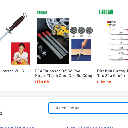
Tsubosan WHB-
Dũa Tsubosan Để Bẻ Phoi
Dũa Kim Cương 
Nhựa, Thạch Cao, Cao Su Cứng
Thợ Sửa Khuôn
Liên hệ
Liên hệ
t!