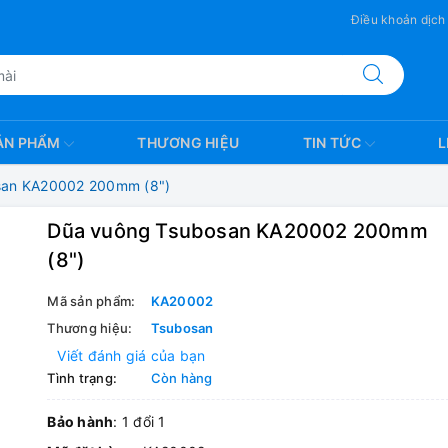
Điều khoản dịch
ẢN PHẨM
THƯƠNG HIỆU
TIN TỨC
L
san KA20002 200mm (8")
Dũa vuông Tsubosan KA20002 200mm
(8")
Mã sản phẩm:
KA20002
Thương hiệu:
Tsubosan
Viết đánh giá của bạn
Tình trạng:
Còn hàng
Bảo hành
: 1 đổi 1