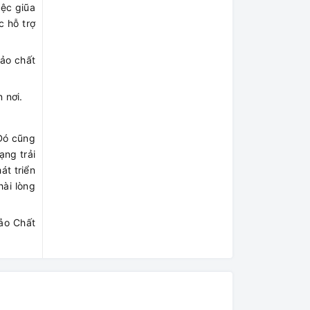
iệc giũa
c hỗ trợ
ảo chất
 nơi.
 Đó cũng
ạng trải
t triển
ài lòng
ảo Chất