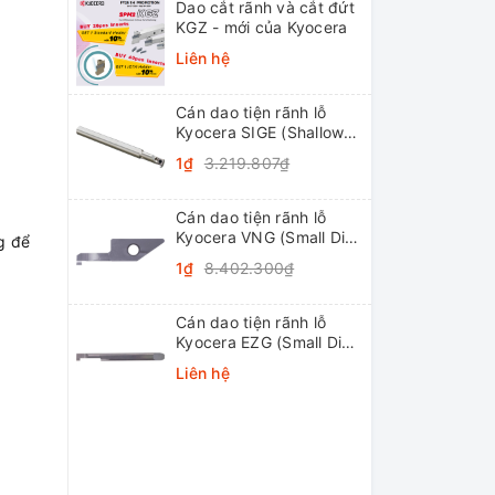
Dao cắt rãnh và cắt đứt
KGZ - mới của Kyocera
Liên hệ
Cán dao tiện rãnh lỗ
Kyocera SIGE (Shallow
Grooving)
1₫
3.219.807₫
Cán dao tiện rãnh lỗ
Kyocera VNG (Small Dia.
ng để
Internal Grooving
1₫
8.402.300₫
System Tip-Bars)
Cán dao tiện rãnh lỗ
Kyocera EZG (Small Dia.
Internal Grooving EZ
Liên hệ
Bars)