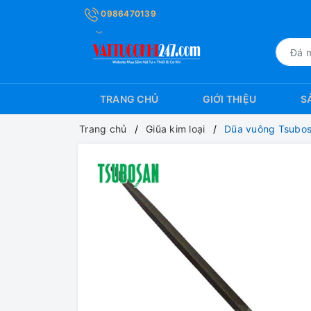
0986470139
TRANG CHỦ
GIỚI THIỆU
S
Trang chủ
Giũa kim loại
Dũa vuông Tsubo