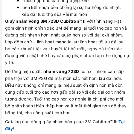
Thích hợp cho các ứng dụng khô
Liên kết nhựa bền chống lại sự hư hỏng do nhiệt,
kéo dài tuổi thọ của vải mài mòn
Giấy nhám vòng 3M 723D Cubitron™ ll
với tính năng Hạt
gốm định hình chính xác 3M để mang lại tuổi thọ cao hơn và
đường cắt nhanh hơn, nhất quán hơn so với đai oxit nhôm.
Lớp đệm chữ J linh hoạt mang lại sự linh hoạt tối ưu để loại
bỏ các khuyết tật và khuyết tật bề mặt, ngay cả trên các
đường viền chặt chẽ hay các bộ phận phức tạp như dụng cụ
y tế.
Để tăng hiệu suất,
nhám vòng 723D
có oxit nhôm cao cấp
pha trộn với 3M PSG để mài mòn sắc nét hơn, lâu dài hơn.
Điều này không chỉ mang lại hiệu suất ổn định hơn mà còn
cung cấp tuổi thọ cao hơn gấp đôi so với các đai oxit nhôm
tương đương. Tuổi thọ cao hơn có nghĩa là chi phí cho mỗi
bộ phận hoàn thiện thấp hơn và ít mất thời gian hơn để thay
băng tải, cho năng suất cao hơn.
Catalog các dòng giấy nhám vòng của 3M Cubitron™ ll:
Tại
đây
!