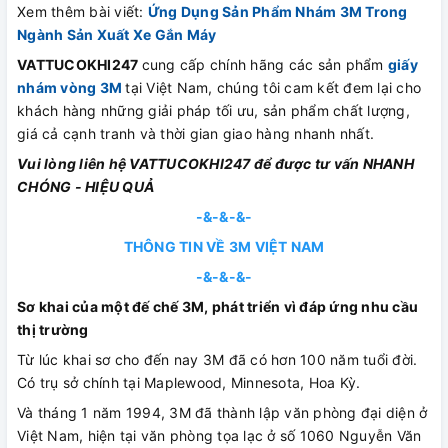
Xem thêm bài viết:
Ứng Dụng Sản Phẩm Nhám 3M Trong
Ngành Sản Xuất Xe Gắn Máy
VATTUCOKHI247
cung cấp chính hãng các sản phẩm
giấy
nhám vòng 3M
tại Việt Nam, chúng tôi cam kết đem lại cho
khách hàng những giải pháp tối ưu, sản phẩm chất lượng,
giá cả cạnh tranh và thời gian giao hàng nhanh nhất.
Vui lòng liên hệ VATTUCOKHI247 để được tư vấn NHANH
CHÓNG - HIỆU QUẢ
-&-&-&-
THÔNG TIN VỀ 3M VIỆT NAM
-&-&-&-
Sơ khai của một đế chế 3M, phát triển vì đáp ứng nhu cầu
thị trường
Từ lúc khai sơ cho đến nay 3M đã có hơn 100 năm tuổi đời.
Có trụ sở chính tại Maplewood, Minnesota, Hoa Kỳ.
Và tháng 1 năm 1994, 3M đã thành lập văn phòng đại diện ở
Việt Nam, hiện tại văn phòng tọa lạc ở số 1060 Nguyễn Văn