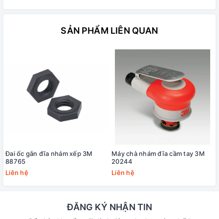
SẢN PHẨM LIÊN QUAN
Đai ốc gắn đĩa nhám xếp 3M
Máy chà nhám đĩa cầm tay 3M
88765
20244
Liên hệ
Liên hệ
ĐĂNG KÝ NHẬN TIN