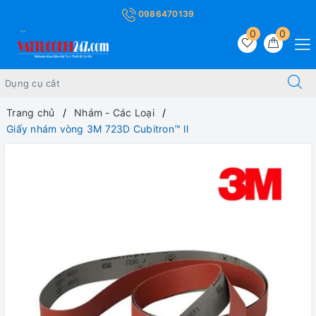
0986470139
0
0
Trang chủ
Nhám - Các Loại
Giấy nhám vòng 3M 723D Cubitron™ ll