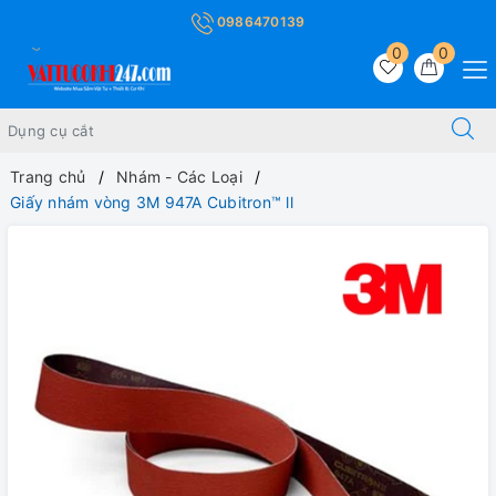
0986470139
0
0
Trang chủ
Nhám - Các Loại
Giấy nhám vòng 3M 947A Cubitron™ ll