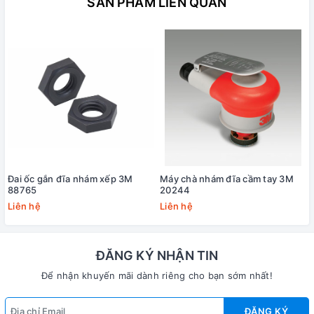
SẢN PHẨM LIÊN QUAN
Đai ốc gắn đĩa nhám xếp 3M
Máy chà nhám đĩa cầm tay 3M
88765
20244
Liên hệ
Liên hệ
ĐĂNG KÝ NHẬN TIN
Để nhận khuyến mãi dành riêng cho bạn sớm nhất!
ĐĂNG KÝ