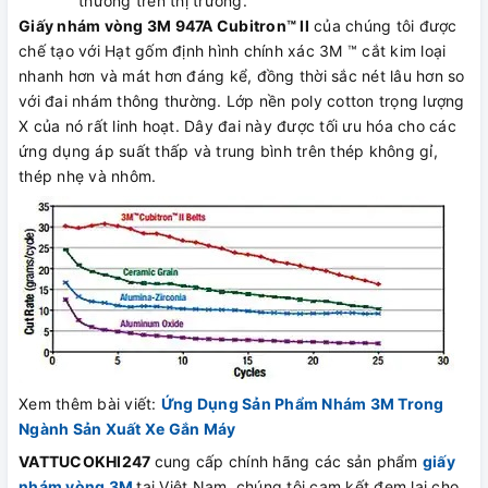
thường trên thị trường.
Giấy nhám vòng 3M 947A Cubitron™ ll
của chúng tôi được
chế tạo với Hạt gốm định hình chính xác 3M ™ cắt kim loại
nhanh hơn và mát hơn đáng kể, đồng thời sắc nét lâu hơn so
với đai nhám thông thường. Lớp nền poly cotton trọng lượng
X của nó rất linh hoạt. Dây đai này được tối ưu hóa cho các
ứng dụng áp suất thấp và trung bình trên thép không gỉ,
thép nhẹ và nhôm.
Xem thêm bài viết:
Ứng Dụng Sản Phẩm Nhám 3M Trong
Ngành Sản Xuất Xe Gắn Máy
VATTUCOKHI247
cung cấp chính hãng các sản phẩm
giấy
nhám vòng 3M
tại Việt Nam, chúng tôi cam kết đem lại cho