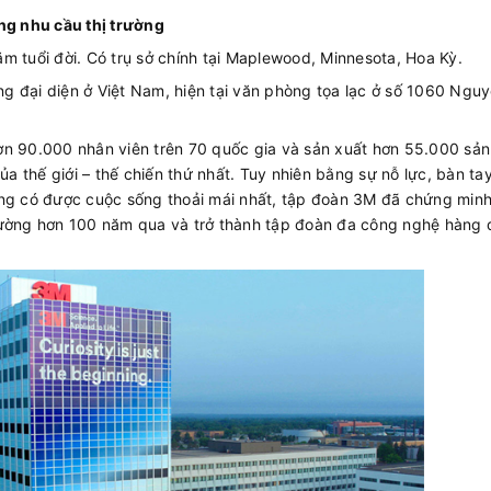
ứng nhu cầu thị trường
m tuổi đời. Có trụ sở chính tại Maplewood, Minnesota, Hoa Kỳ.
g đại diện ở Việt Nam, hiện tại văn phòng tọa lạc ở số 1060 Ngu
ơn 90.000 nhân viên trên 70 quốc gia và sản xuất hơn 55.000 sả
 thế giới – thế chiến thứ nhất. Tuy nhiên bằng sự nỗ lực, bàn ta
àng có được cuộc sống thoải mái nhất, tập đoàn 3M đã chứng min
rường hơn 100 năm qua và trở thành tập đoàn đa công nghệ hàng 