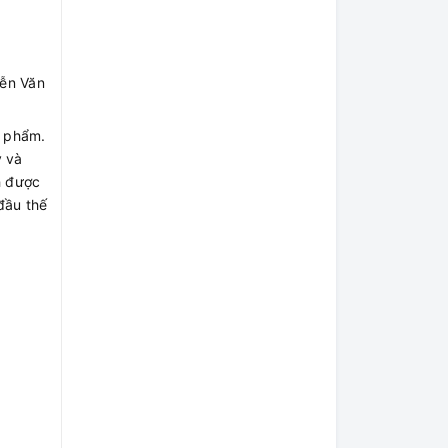
yễn Văn
n phẩm.
y và
h được
đầu thế