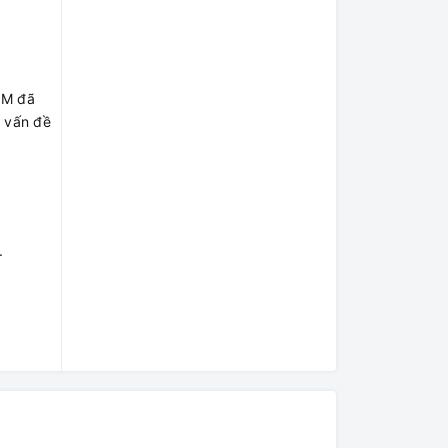
3M đã
g vấn đề
.