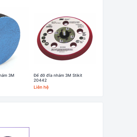
nhám 3M
Đế đỡ đĩa nhám 3M Stikit
Đế đỡ đánh bóng 3
20442
Roloc 14736U
Liên hệ
Liên hệ