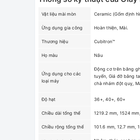
Vật liệu mài mòn
Ceramic (Gốm định hì
Ừng dụng gia công
Hoàn thiện, Mài.
Thương hiệu
Cubitron™
Họ màu
Nâu
Động cơ trên băng gh
Ứng dụng cho các
tuyến, Giá đỡ bằng t
loại máy
chà nhám đột quỵ, M
Độ hạt
36+, 40+, 60+
Chiều dài tổng thể
1219.2 mm, 1524 mm
Chiều rộng tổng thể
101.6 mm, 12.7 mm, 