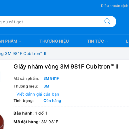
Điều khoản dịch
ẢN PHẨM
THƯƠNG HIỆU
TIN TỨC
L
g 3M 981F Cubitron™ ll
Giấy nhám vòng 3M 981F Cubitron™ ll
Mã sản phẩm:
3M 981F
Thương hiệu:
3M
Viết đánh giá của bạn
Tình trạng:
Còn hàng
Bảo hành
: 1 đổi 1
Mã đặt hàng
: 3M 981F