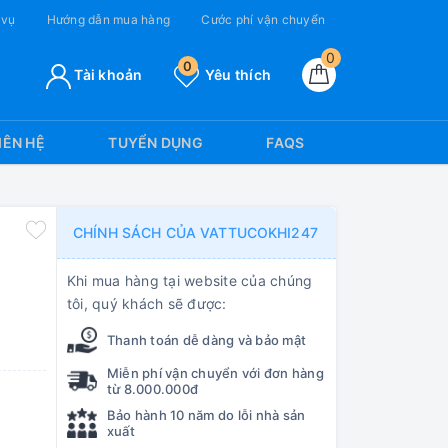
 vụ
Hướng dẫn mua hàng
Cước phí vận chuyển
0
0
Tài khoản
Yêu thích
IÊN HỆ
TUYỂN DỤNG
FAQS
CHÍNH SÁCH CỦA VATTUCOKHI247
Khi mua hàng tại website của chúng
tôi, quý khách sẽ được:
Thanh toán dễ dàng và bảo mật
Miễn phí vận chuyển với đơn hàng
từ 8.000.000đ
Bảo hành 10 năm do lỗi nhà sản
xuất