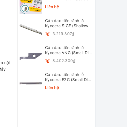
Liên hệ
Cán dao tiện rãnh lỗ
Kyocera SIGE (Shallow
Grooving)
1₫
3.219.807₫
Cán dao tiện rãnh lỗ
Kyocera VNG (Small Dia.
Internal Grooving
1₫
8.402.300₫
m nội
System Tip-Bars)
Máy
Cán dao tiện rãnh lỗ
Kyocera EZG (Small Dia.
Internal Grooving EZ
Liên hệ
Bars)