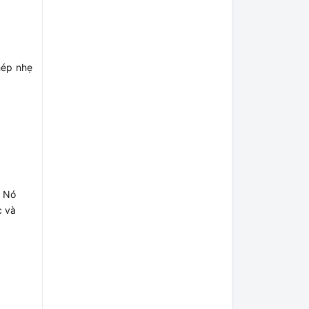
hép nhẹ
. Nó
c và