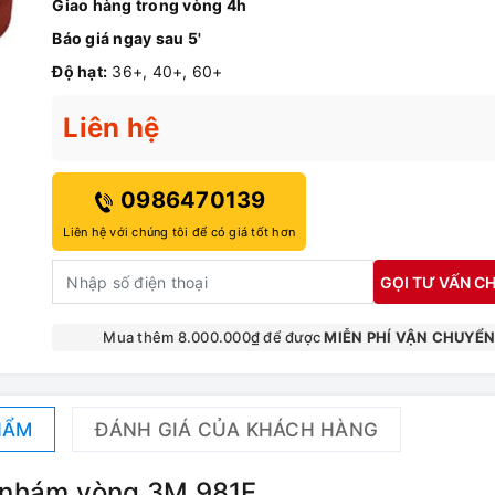
Giao hàng trong vòng 4h
Báo giá ngay sau 5'
Độ hạt:
36+, 40+, 60+
Liên hệ
0986470139
Liên hệ với chúng tôi để có giá tốt hơn
GỌI TƯ VẤN CH
Mua thêm 8.000.000₫ để được
MIỄN PHÍ VẬN CHUYỂ
HẨM
ĐÁNH GIÁ CỦA KHÁCH HÀNG
y nhám vòng 3M 981F