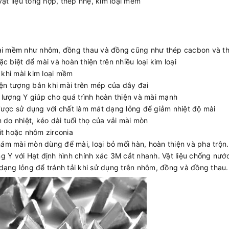
ật liệu tổng hợp, thép nhẹ, kim loại mềm
oại mềm như nhôm, đồng thau và đồng cũng như thép cacbon và t
 biệt để mài và hoàn thiện trên nhiều loại kim loại
 khi mài kim loại mềm
n tượng bắn khi mài trên mép của dây đai
 lượng Y giúp cho quá trình hoàn thiện và mài mạnh
được sử dụng với chất làm mát dạng lỏng để giảm nhiệt độ mài
 do nhiệt, kéo dài tuổi thọ của vải mài mòn
it hoặc nhôm zirconia
hám mài mòn dùng để mài, loại bỏ mối hàn, hoàn thiện và pha trộn
g Y với Hạt định hình chính xác 3M cắt nhanh. Vật liệu chống nướ
dạng lỏng để tránh tải khi sử dụng trên nhôm, đồng và đồng thau.