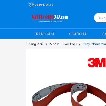
0986470139
TRANG CHỦ
GIỚI THIỆU
S
Trang chủ
Nhám - Các Loại
Giấy nhám vòn