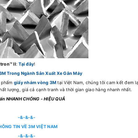
tron™ ll
:
Tại đây
!
M Trong Ngành Sản Xuất Xe Gắn Máy
n phẩm
giấy nhám vòng 3M
tại Việt Nam, chúng tôi cam kết đem lạ
ất lượng, giá cả cạnh tranh và thời gian giao hàng nhanh nhất.
 vấn NHANH CHÓNG - HIỆU QUẢ
-&-&-&-
HÔNG TIN VỀ 3M VIỆT NAM
-&-&-&-