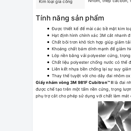
Nhôm, thép cacbon, v
Kim loại gia công
Tính năng sản phẩm
Được thiết kế để mài các bề mặt kim l
Hạt định hình chính xác 3M cắt nhanh đặc
Chất bôi trơn khô tích hợp giúp giảm tải
Khoáng chất bám dính mạnh để giảm hiệ
Lớp nền bằng vải polyester cứng, trọng
Chất liệu polyester chống nước có thể 
Liên kết nhựa bền chống lại sự suy giảm
Thay thế tuyệt vời cho dây đai nhôm ox
Giấy nhám vòng 3M 981F Cubitron™ ll
là đai n
được chế tạo trên một tấm nền cứng, trọng lượn
phụ trợ cắt cho phép sử dụng với chất làm mát 