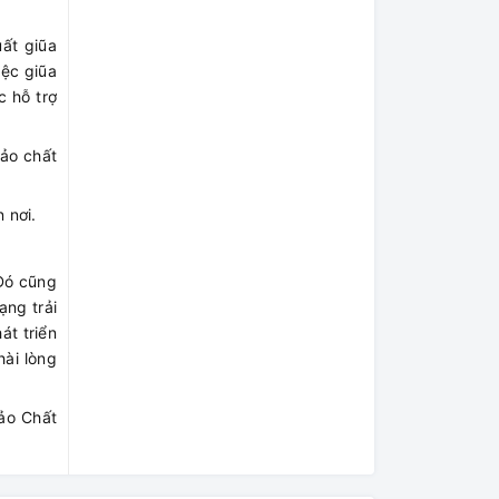
ất giũa
iệc giũa
c hỗ trợ
ảo chất
 nơi.
 Đó cũng
ạng trải
t triển
ài lòng
ảo Chất