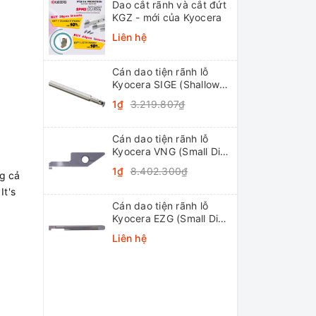
Dao cắt rãnh và cắt đứt
KGZ - mới của Kyocera
Liên hệ
Cán dao tiện rãnh lỗ
Kyocera SIGE (Shallow
Grooving)
1₫
3.219.807₫
Cán dao tiện rãnh lỗ
Kyocera VNG (Small Dia.
Internal Grooving
1₫
8.402.300₫
g cả
System Tip-Bars)
It's
Cán dao tiện rãnh lỗ
Kyocera EZG (Small Dia.
Internal Grooving EZ
Liên hệ
Bars)