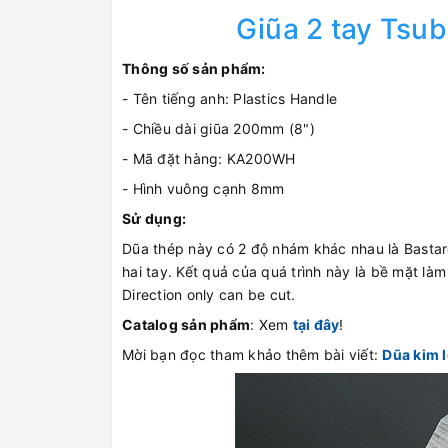
Giũa 2 tay Ts
Thông số sản phẩm:
- Tên tiếng anh: Plastics Handle
- Chiều dài giũa 200mm (8")
- Mã đặt hàng: KA200WH
- Hình vuông cạnh 8mm
Sử dụng:
Dũa thép này có 2 độ nhám khác nhau là Basta
hai tay. Kết quả của quá trình này là bề mặt là
Direction only can be cut.
Catalog sản phẩm
: Xem
tại đây
!
Mời bạn đọc tham khảo thêm bài viết:
Dũa kim l