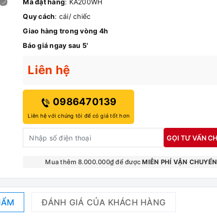
Mã đặt hàng
: KA200WH
Quy cách
: cái/ chiếc
Giao hàng trong vòng 4h
Báo giá ngay sau 5'
Liên hệ
0986470139
Liên hệ với chúng tôi để có giá tốt hơn
GỌI TƯ VẤN CH
Mua thêm 8.000.000₫ để được
MIỄN PHÍ VẬN CHUYỂ
HẨM
ĐÁNH GIÁ CỦA KHÁCH HÀNG