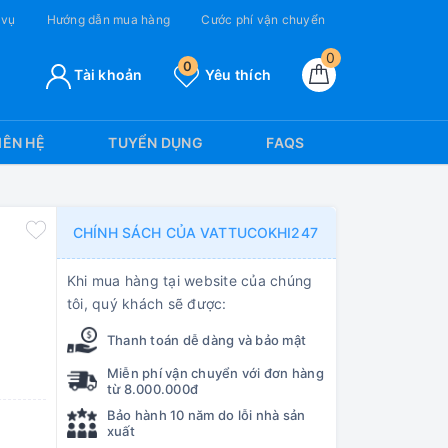
 vụ
Hướng dẫn mua hàng
Cước phí vận chuyển
0
0
Tài khoản
Yêu thích
IÊN HỆ
TUYỂN DỤNG
FAQS
CHÍNH SÁCH CỦA VATTUCOKHI247
Khi mua hàng tại website của chúng
tôi, quý khách sẽ được:
Thanh toán dễ dàng và bảo mật
Miễn phí vận chuyển với đơn hàng
từ 8.000.000đ
Bảo hành 10 năm do lỗi nhà sản
xuất