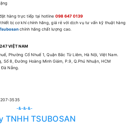
tặng
ặt hàng trực tiếp tại hotline
098 647 0139
hiết bị cơ khí chính hãng, giá rẻ với dịch vụ tư vấn kỹ thuật hàng
Tsubosan
chính hãng
chất lượng cao.
247 VIỆT NAM
huế, Phường Cổ Nhuế 1, Quận Bắc Từ Liêm, Hà Nội, Việt Nam.
ing, Số 8, Đường Hoàng Minh Giám, P.9, Q.Phú Nhuận, HCM
p Đà Nẵng.
3207-3535
-&-&-&-
ty TNHH TSUBOSAN