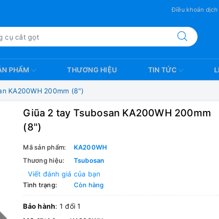
Điều khoản dịch
ẢN PHẨM
THƯƠNG HIỆU
TIN TỨC
L
san KA200WH 200mm (8")
Giũa 2 tay Tsubosan KA200WH 200mm
(8")
Mã sản phẩm:
KA200WH
Thương hiệu:
Tsubosan
Viết đánh giá của bạn
Tình trạng:
Còn hàng
Bảo hành
: 1 đổi 1