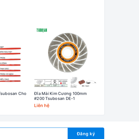
Tsubosan Cho
Đĩa Mài Kim Cương 100mm
Dũa Chính Xác Ts
#200 Tsubosan DE-1
Bright-900 Có Lớp
Liên hệ
Liên hệ
Đăng ký