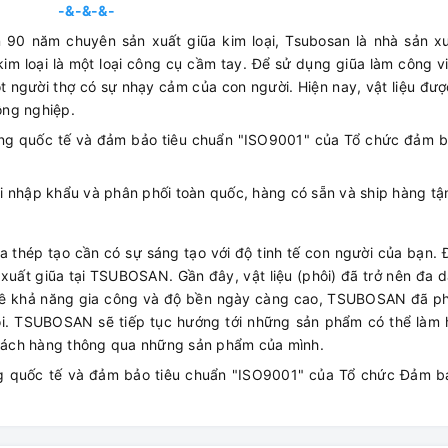
-&-&-&-
 90 năm chuyên sản xuất giũa kim loại, Tsubosan là nhà sản xu
im loại là một loại công cụ cầm tay. Để sử dụng giũa làm công v
ột người thợ có sự nhạy cảm của con người. Hiện nay, vật liệu đượ
ông nghiệp.
ng quốc tế và đảm bảo tiêu chuẩn "ISO9001" của Tổ chức đảm b
 nhập khẩu và phân phối toàn quốc, hàng có sẵn và ship hàng tận
ũa thép tạo cần có sự sáng tạo với độ tinh tế con người của bạn.
xuất giũa tại TSUBOSAN. Gần đây, vật liệu (phôi) đã trở nên đa d
 về khả năng gia công và độ bền ngày càng cao, TSUBOSAN đã phá
i. TSUBOSAN sẽ tiếp tục hướng tới những sản phẩm có thể làm h
hách hàng thông qua những sản phẩm của mình.
g quốc tế và đảm bảo tiêu chuẩn "ISO9001" của Tổ chức Đảm b