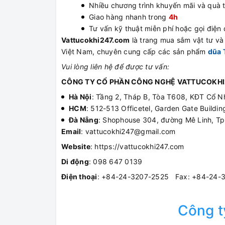
Nhiều chương trình khuyến mãi và quà 
Giao hàng nhanh trong
4h
Tư vấn kỹ thuật miễn phí hoặc gọi điện đ
Vattucokhi247.com
là trang mua sắm vật tư và t
Việt Nam, chuyên cung cấp các sản phẩm
dũa 
Vui lòng liên hệ để được tư vấn:
CÔNG TY CỔ PHẦN CÔNG NGHỆ VATTUCOKHI
Hà Nội
: Tầng 2, Tháp B, Tòa T608, KĐT Cổ N
HCM
: 512-513 Officetel, Garden Gate Build
Đà Nẵng
: Shophouse 304, đường Mê Linh, T
Email
: vattucokhi247@gmail.com
Website
: https://vattucokhi247.com
Di động
: 098 647 0139
Điện thoại
: +84-24-3207-2525 Fax: +84-24-
Công 