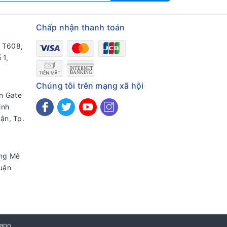
Chấp nhận thanh toán
a T608,
 1,
Chúng tôi trên mạng xã hội
en Gate
inh
ận, Tp.
ờng Mê
uận
apo