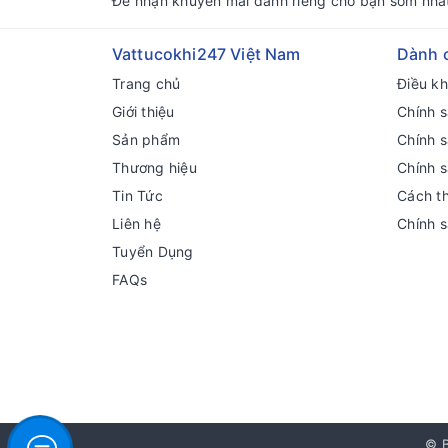
Để nhận khuyến mãi dành riêng cho bạn sớm nhấ
Vattucokhi247 Việt Nam
Dành 
Trang chủ
Điều k
Giới thiệu
Chính s
Sản phẩm
Chính 
Thương hiệu
Chính 
Tin Tức
Cách t
Liên hệ
Chính 
Tuyển Dụng
FAQs
© B