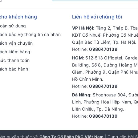
t!
cho khách hàng
Liên hệ với chúng tôi
hoản sử dụng
VP Hà Nội
: Tầng 2, Tháp B, Tò
ách bảo vệ thông tin cá nhân
KĐT Cổ Nhuế, Phường Cổ Nhuế
Quận Bắc Từ Liêm, Tp. Hà Nội.
sách vận chuyển
Hotline:
0986470139
sách kiểm hàng
HCM
: 512-513 Officetel, Gard
hức thanh toán
Building, Số 8, Đường Hoàng M
sách bảo hành
Giám, Phường 9, Quận Phú Nhu
Hồ Chính Minh.
Hotline:
0986470139
Đà Nẵng
: Shophouse 304, Đư
Linh, Phường Hòa Hiệp Nam, Q
Liên Chiểu, Tp. Đà Nẵng.
Hotline:
0986470139
ản quyền thuộc về
Công Ty Cổ Phần PAC Việt Nam
|
Cung cấp bởi
S