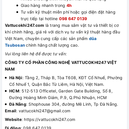
Giao hàng nhanh trong
4h
Tư vấn kỹ thuật miễn phí hoặc gọi điện đặt hàng
trực tiếp tại hotline
098 647 0139
Vattucokhi247.com
là trang mua sắm vật tư và thiết bị cơ
khí chính hãng, giá rẻ với dịch vụ tư vấn kỹ thuật hàng đầu
Việt Nam, chuyên cung cấp các sản phẩm
dũa
Tsubosan
chính hãng
chất lượng cao.
Vui lòng liên hệ để được tư vấn:
CÔNG TY CỔ PHẦN CÔNG NGHỆ VATTUCOKHI247 VIỆT
NAM
Hà Nội
: Tầng 2, Tháp B, Tòa T608, KĐT Cổ Nhuế, Phường
Cổ Nhuế 1, Quận Bắc Từ Liêm, Hà Nội, Việt Nam.
HCM
: 512-513 Officetel, Garden Gate Building, Số 8,
Đường Hoàng Minh Giám, P.9, Q.Phú Nhuận, HCM
Đà Nẵng
: Shophouse 304, đường Mê Linh, Tp Đà Nẵng.
Email
: vattucokhi247@gmail.com
Website
: https://vattucokhi247.com
Di động
: 098 647 0139