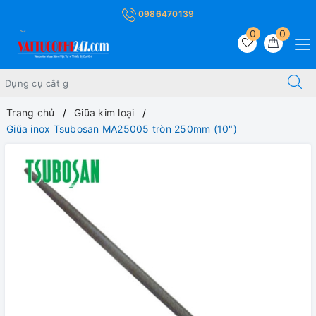
0986470139
0
0
Trang chủ
Giũa kim loại
Giũa inox Tsubosan MA25005 tròn 250mm (10")