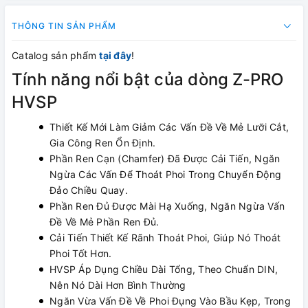
THÔNG TIN SẢN PHẨM
Catalog sản phẩm
tại đây
!
Tính năng nổi bật của dòng Z-PRO
HVSP
Thiết Kế Mới Làm Giảm Các Vấn Đề Về Mẻ Lưỡi Cắt,
Gia Công Ren Ổn Định.
Phần Ren Cạn (Chamfer) Đã Được Cải Tiến, Ngăn
Ngừa Các Vấn Để Thoát Phoi Trong Chuyển Động
Đảo Chiều Quay.
Phần Ren Đủ Được Mài Hạ Xuống, Ngăn Ngừa Vấn
Đề Về Mẻ Phần Ren Đủ.
Cải Tiến Thiết Kế Rãnh Thoát Phoi, Giúp Nó Thoát
Phoi Tốt Hơn.
HVSP Áp Dụng Chiều Dài Tổng, Theo Chuẩn DIN,
Nên Nó Dài Hơn Bình Thường
Ngăn Vừa Vấn Đề Về Phoi Đụng Vào Bầu Kẹp, Trong