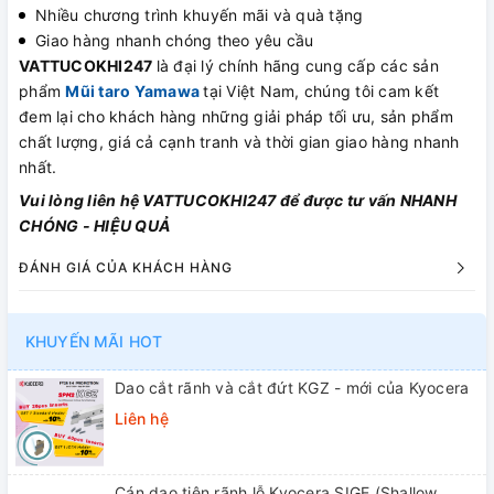
Nhiều chương trình khuyến mãi và quà tặng
Giao hàng nhanh chóng theo yêu cầu
VATTUCOKHI247
là đại lý chính hãng cung cấp các sản
phẩm
Mũi taro Yamawa
tại Việt Nam, chúng tôi cam kết
đem lại cho khách hàng những giải pháp tối ưu, sản phẩm
chất lượng, giá cả cạnh tranh và thời gian giao hàng nhanh
nhất.
Vui lòng liên hệ VATTUCOKHI247 để được tư vấn NHANH
CHÓNG - HIỆU QUẢ
ĐÁNH GIÁ CỦA KHÁCH HÀNG
KHUYẾN MÃI HOT
Dao cắt rãnh và cắt đứt KGZ - mới của Kyocera
Liên hệ
Cán dao tiện rãnh lỗ Kyocera SIGE (Shallow