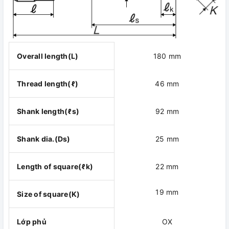
Overall length(L)
180 mm
Thread length(ℓ)
46 mm
Shank length(ℓs)
92 mm
Shank dia.(Ds)
25 mm
Length of square(ℓk)
22 mm
19 mm
Size of square(K)
Lớp phủ
OX