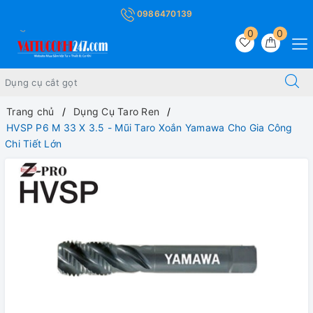
0986470139
0
0
Trang chủ
Dụng Cụ Taro Ren
HVSP P6 M 33 X 3.5 - Mũi Taro Xoắn Yamawa Cho Gia Công
Chi Tiết Lớn