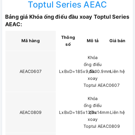
Toptul Series AEAC
Bảng giá Khóa ống điếu đầu xoay Toptul Series
AEAC:
Thông
Mã hàng
Mô tả
Giá bán
số
Khóa
ống điếu
AEAC0607
LxBxD=185x9,5x10.9mm
đầu
Liên hệ
xoay
Toptul AEAC0607
Khóa
ống điếu
AEAC0809
LxBxD=185x13,0x14mm
đầu
Liên hệ
xoay
Toptul AEAC0809