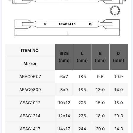
ITEM NO.
SIZE
L
B
D
(mm)
(mm)
(mm)
(mm)
Mirror
AEAC0607
6x7
185
9.5
10.9
AEAC0809
8x9
185
13.0
14.0
AEAC1012
10x12
205
15.0
18.0
AEAC1214
12x14
225
18.0
20.0
AEAC1417
14x17
244
20.0
24.0