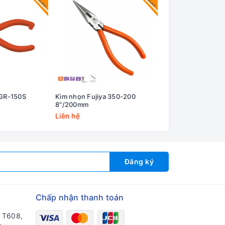
 GR-150S
Kìm nhọn Fujiya 350-200
Kìm nhọn Fujiya 3
8"/200mm
6.7"/170mm
Liên hệ
Liên hệ
Đăng ký
Chấp nhận thanh toán
a T608,