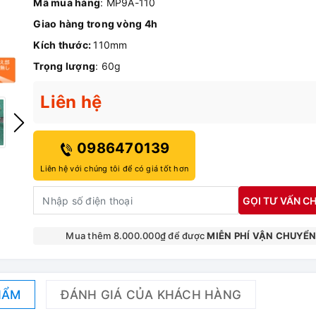
Mã mua hàng
: MP9A-110
Giao hàng trong vòng 4h
Kích thước:
110mm
Trọng lượng
: 60g
Liên hệ
0986470139
Liên hệ với chúng tôi để có giá tốt hơn
GỌI TƯ VẤN CH
Mua thêm 8.000.000₫ để được
MIỄN PHÍ VẬN CHUYỂ
HẨM
ĐÁNH GIÁ CỦA KHÁCH HÀNG