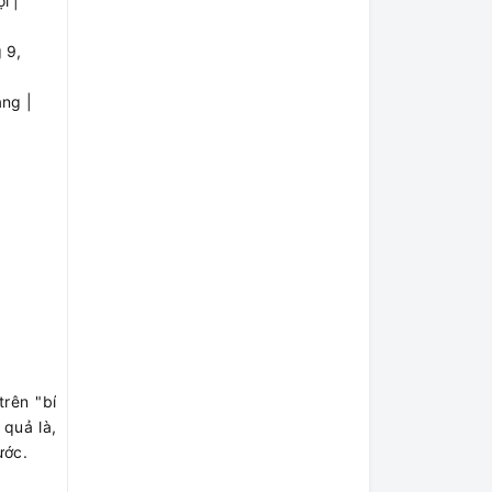
i |
 9,
ng |
rên "bí
 quả là,
ước.