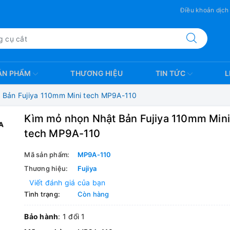
Điều khoản dịch
ẢN PHẨM
THƯƠNG HIỆU
TIN TỨC
L
 Bản Fujiya 110mm Mini tech MP9A-110
Kìm mỏ nhọn Nhật Bản Fujiya 110mm Mini
tech MP9A-110
Mã sản phẩm:
MP9A-110
Thương hiệu:
Fujiya
Viết đánh giá của bạn
Tình trạng:
Còn hàng
Bảo hành
: 1 đổi 1