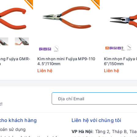
ăng Fujiya GMR-
Kìm nhọn mini Fujiya MP9-110
Kìm nhọn Fujiya
m
4.5"/110mm
6"/150mm
Liên hệ
Liên hệ
t!
cho khách hàng
Liên hệ với chúng tôi
hoản sử dụng
VP Hà Nội
: Tầng 2, Tháp B, Tò