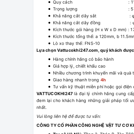
Quy cách : 110
Trọng lượng : 57
Khả năng cắt dây sắt : φ
Khả năng cắt dây đồng : φ
Kích thước gói hàng (H x W x D mm) :
Kích thước tổng thể: a 120mm, b 11.5
Lò xo thay thế: FNS-10
Lựa chọn Vattucokhi247.com, quý khách được
Hàng chính hãng có bảo hành
Giá hợp lý, chiết khấu cao
Nhiều chương trình khuyến mãi và quà 
Giao hàng nhanh trong
4h
Tư vấn kỹ thuật miễn phí hoặc gọi điện đ
VATTUCOKHI247
là đại lý chính hãng cung 
đem lại cho khách hàng những giải pháp tối ưu
nhất.
Vui lòng liên hệ để được tư vấn:
CÔNG TY CỔ PHẦN CÔNG NGHỆ VẬT TƯ CƠ KH