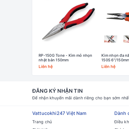
RP-150G Tone - Kìm mỏ nhọn
Kìm nhọn đa n
nhật bản 150mm
150S 6"/150m
Liên hệ
Liên hệ
ĐĂNG KÝ NHẬN TIN
Để nhận khuyến mãi dành riêng cho bạn sớm nhấ
Vattucokhi247 Việt Nam
Dành 
Trang chủ
Điều k