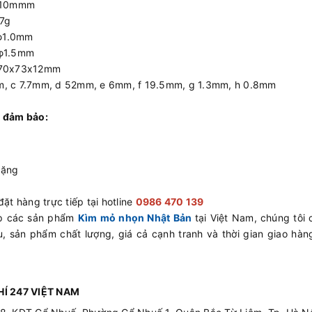
mmm
g
1.0mm
1.5mm
 170x73x12mm
mm, c 7.7mm, d 52mm, e 6mm, f 19.5mm, g 1.3mm, h 0.8mm
 đảm bảo:
tặng
ặt hàng trực tiếp tại hotline
0986 470 139
cấp các sản phẩm
Kìm mỏ nhọn Nhật Bản
tại Việt Nam, chúng tôi
, sản phẩm chất lượng, giá cả cạnh tranh và thời gian giao hà
Í 247 VIỆT NAM