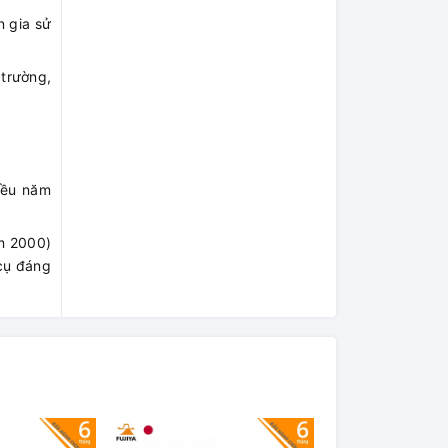
n gia sử
 trường,
iều năm
m 2000)
 cụ đáng