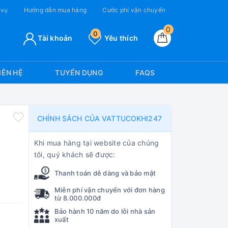
 vụ
Hướng dẫn mua hàng
Cước phí vận chuyển
0
0
Tài khoản
Yêu thích
IÊN HỆ
TUYỂN DỤNG
FAQS
CHÍNH SÁCH CỦA VATTUCOKHI247
Khi mua hàng tại website của chúng
tôi, quý khách sẽ được:
Thanh toán dễ dàng và bảo mật
Miễn phí vận chuyển với đơn hàng
từ 8.000.000đ
Bảo hành 10 năm do lỗi nhà sản
xuất