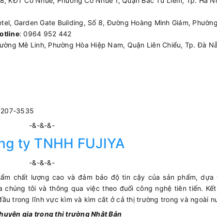
08, KĐT Cổ Nhuế, Phường Cổ Nhuế 1, Quận Bắc Từ Liêm, Tp. Hà Nộ
etel, Garden Gate Building, Số 8, Đường Hoàng Minh Giám, Phường
otline
: 0964 952 442
ường Mê Linh, Phường Hòa Hiệp Nam, Quận Liên Chiểu, Tp. Đà Nẵ
3207-3535
-&-&-&-
ng ty TNHH FUJIYA
-&-&-&-
phẩm chất lượng cao và đảm bảo độ tin cậy của sản phẩm, dựa t
 chúng tôi và thông qua việc theo đuổi công nghệ tiên tiến. Kết
ầu trong lĩnh vực kìm và kìm cắt ở cả thị trường trong và ngoài n
huyên gia trong thị trường Nhật Bản