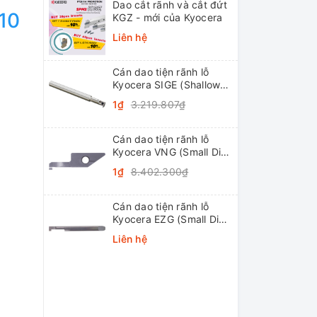
Dao cắt rãnh và cắt đứt
10
KGZ - mới của Kyocera
Liên hệ
Cán dao tiện rãnh lỗ
Kyocera SIGE (Shallow
Grooving)
1₫
3.219.807₫
Cán dao tiện rãnh lỗ
Kyocera VNG (Small Dia.
Internal Grooving
1₫
8.402.300₫
System Tip-Bars)
Cán dao tiện rãnh lỗ
Kyocera EZG (Small Dia.
Internal Grooving EZ
Liên hệ
Bars)