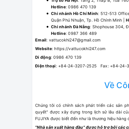
Trụ sở Hà Nội
: Tầng 2, Tháp B, Tòa T6
Hotline
: 0986 470 139
Chi nhánh Hồ Chí Minh
: 512-513 Offic
Quận Phú Nhuận, Tp. Hồ Chính Minh |
H
Chi nhánh Đà Nẵng
: Shophouse 304, Đ
Hotline
: 0987 366 489
Email
: vattucokhi247@gmail.com
Website
: https://vattucokhi247.com
Di động
: 0986 470 139
Điện thoại
: +84-24-3207-2525 Fax: +84-24-
Về Cô
Chúng tôi có chính sách phát triển các sản 
quyết" được xây dựng trong lịch sử lâu dài của
FUJIYA được biết đến như là thương hiệu hàng đ
"Nhà sản xuất hàng đầu" được hỗ trợ bởi các c