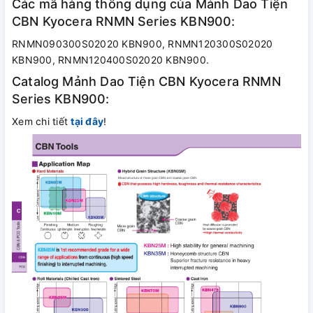
Các mã hàng thông dụng của Mảnh Dao Tiện
CBN Kyocera RNMN Series KBN900:
RNMN090300S02020 KBN900, RNMN120300S02020
KBN900, RNMN120400S02020 KBN900.
Catalog Mảnh Dao Tiện CBN Kyocera RNMN
Series KBN900:
Xem chi tiết
tại đây
!