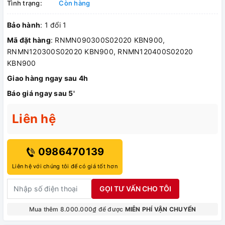
Tình trạng:
Còn hàng
Bảo hành
: 1 đổi 1
Mã đặt hàng
: RNMN090300S02020 KBN900,
RNMN120300S02020 KBN900, RNMN120400S02020
KBN900
Giao hàng ngay sau 4h
Báo giá ngay sau 5'
Liên hệ
0986470139
Liên hệ với chúng tôi để có giá tốt hơn
GỌI TƯ VẤN CHO TÔI
Mua thêm 8.000.000₫ để được
MIỄN PHÍ VẬN CHUYỂN