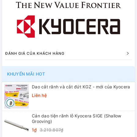
ĐÁNH GIÁ CỦA KHÁCH HÀNG
KHUYẾN MÃI HOT
Dao cắt rãnh và cắt đứt KGZ - mới của Kyocera
Liên hệ
Cán dao tiện rãnh lỗ Kyocera SIGE (Shallow
Grooving)
1₫
3.219.807₫