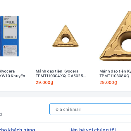
 Kyocera
Mảnh dao tiện Kyocera
Mảnh dao tiện K
KW10 Khuyến
TPMT110304XQ-CA5025
TPMT110308XQ
Khuyến mãi
Khuyến mãi
29.000₫
29.000₫
t!
cho khách hàng
Liên hệ với chúng tôi