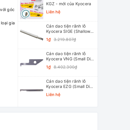
KGZ - mới của Kyocera
 với góc
Liên hệ
 loại gia
Cán dao tiện rãnh lỗ
Kyocera SIGE (Shallow
Grooving)
1₫
3.219.807₫
Cán dao tiện rãnh lỗ
Kyocera VNG (Small Dia.
Internal Grooving
1₫
8.402.300₫
System Tip-Bars)
Cán dao tiện rãnh lỗ
Kyocera EZG (Small Dia.
Internal Grooving EZ
Liên hệ
Bars)