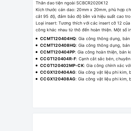
Thân dao tiện ngoài SCBCR2020K12
Kích thước cán dao: 20mm x 20mm, phù hợp cho 
cắt 95 độ, đảm bảo độ bền và hiệu suất cao tro
Loại insert: Tương thích với các insert cỡ 12 củ
công khác nhau từ thô đến hoàn thiện. Một số i
CCMT120404HQ
: Gia công thông dụng, bán
CCMT120408HQ
: Gia công thông dụng, bán
CCMT120404PP
: Gia công hoàn thiện, bán 
CCGT120404R-F
: Cạnh cắt sắc bén, chuyên
CCGT120402MP-CK
: Gia công chính xác vớ
CCGX120404AG
: Gia công vật liệu phi kim
CCGX120408AG
: Gia công vật liệu phi kim