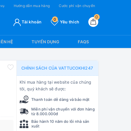
 vụ
Hướng dẫn mua hàng
Cước phí vận chuyển
0
0
Tài khoản
Yêu thích
IÊN HỆ
TUYỂN DỤNG
FAQS
CHÍNH SÁCH CỦA VATTUCOKHI247
Khi mua hàng tại website của chúng
tôi, quý khách sẽ được:
Thanh toán dễ dàng và bảo mật
Miễn phí vận chuyển với đơn hàng
từ 8.000.000đ
Bảo hành 10 năm do lỗi nhà sản
xuất