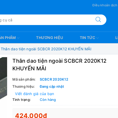
Điều khoản dịch
ẢN PHẨM
THƯƠNG HIỆU
TIN TỨC
L
Thân dao tiện ngoài SCBCR 2020K12 KHUYẾN MÃI
Thân dao tiện ngoài SCBCR 2020K12
KHUYẾN MÃI
Mã sản phẩm:
SCBCR 2020K12
Thương hiệu:
Đang cập nhật
Viết đánh giá của bạn
Tình trạng:
Còn hàng
424.000₫