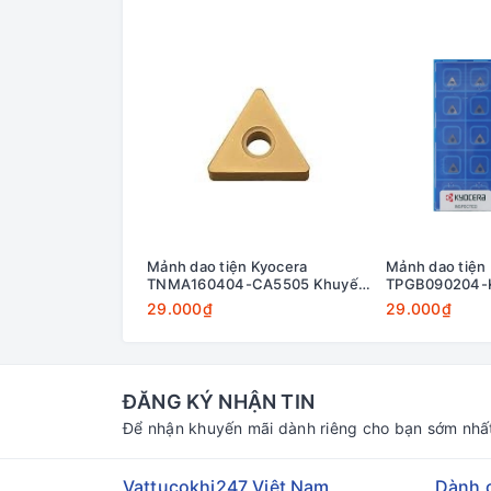
Mảnh dao tiện Kyocera
Mảnh dao tiện
TNMA160404-CA5505 Khuyến
TPGB090204-
mãi
mãi
29.000₫
29.000₫
ĐĂNG KÝ NHẬN TIN
Để nhận khuyến mãi dành riêng cho bạn sớm nhấ
Vattucokhi247 Việt Nam
Dành 