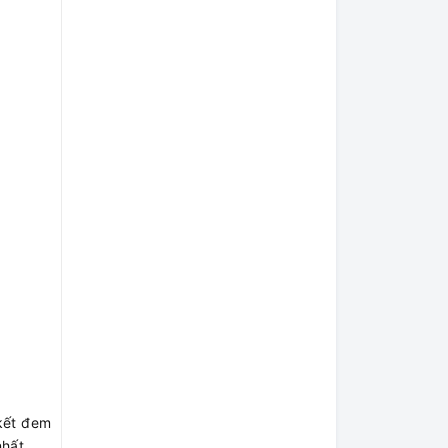
 kết đem
nhất.