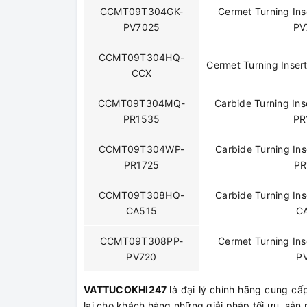
CCMT09T304GK-
Cermet Turning I
PV7025
PV
CCMT09T304HQ-
Cermet Turning Ins
CCX
CCMT09T304MQ-
Carbide Turning I
PR1535
PR
CCMT09T304WP-
Carbide Turning I
PR1725
PR
CCMT09T308HQ-
Carbide Turning I
CA515
C
CCMT09T308PP-
Cermet Turning I
PV720
P
VATTUCOKHI247
là đại lý chính hãng cung c
lại cho khách hàng những giải pháp tối ưu, sản 