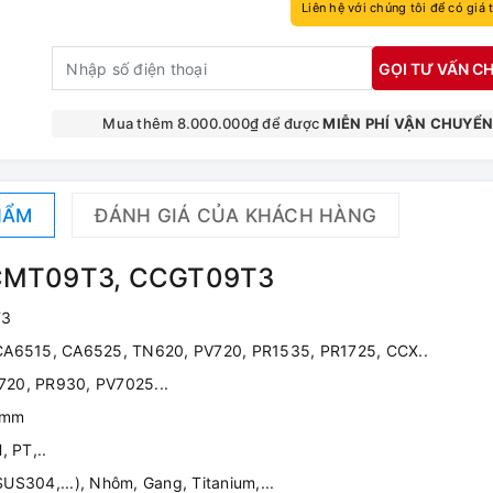
Liên hệ với chúng tôi để có giá 
GỌI TƯ VẤN CH
Mua thêm 8.000.000₫ để được
MIỄN PHÍ VẬN CHUYỂ
HẨM
ĐÁNH GIÁ CỦA KHÁCH HÀNG
CCMT09T3, CCGT09T3
T3
 CA6515, CA6525, TN620, PV720, PR1535, PR1725, CCX..
720, PR930, PV7025...
0mm
, PT,..
SUS304,...), Nhôm, Gang, Titanium,...