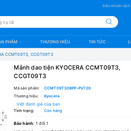
Điều khoản dịch
ẢN PHẨM
THƯƠNG HIỆU
TIN TỨC
L
ERA CCMT09T3, CCGT09T3
Mảnh dao tiện KYOCERA CCMT09T3,
CCGT09T3
Mã sản phẩm:
CCMT09T308PP-PV720
Thương hiệu:
Kyocera
Viết đánh giá của bạn
Tình trạng:
Còn hàng
Bảo hành
: 1 đổi 1