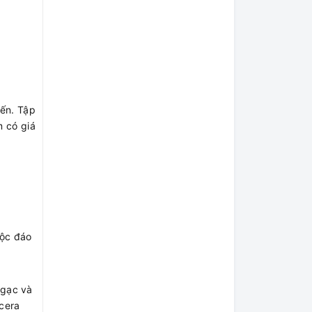
iến. Tập
 có giá
độc đáo
ngạc và
cera