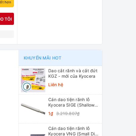
tốt hơn
O TÔI
N
KHUYẾN MÃI HOT
Dao cắt rãnh và cắt đứt
KGZ - mới của Kyocera
Liên hệ
Cán dao tiện rãnh lỗ
Kyocera SIGE (Shallow
Grooving)
1₫
3.219.807₫
Cán dao tiện rãnh lỗ
Kyocera VNG (Small Dia.