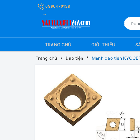
0986470139
TRANG CHỦ
GIỚI THIỆU
S
Trang chủ
Dao tiện
Mảnh dao tiện KYOC