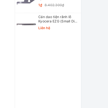
Internal Grooving
1₫
8.402.300₫
System Tip-Bars)
Cán dao tiện rãnh lỗ
Kyocera EZG (Small Dia.
Internal Grooving EZ
Liên hệ
Bars)