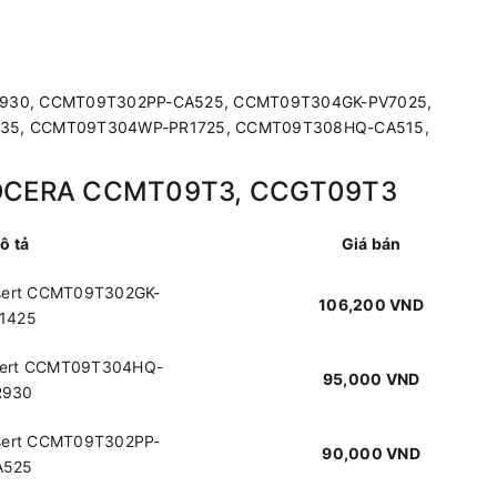
930, CCMT09T302PP-CA525, CCMT09T304GK-PV7025,
5, CCMT09T304WP-PR1725, CCMT09T308HQ-CA515,
KYOCERA CCMT09T3, CCGT09T3
ô tả
Giá bán
nsert CCMT09T302GK-
106,200 VND
1425
nsert CCMT09T304HQ-
95,000 VND
R930
nsert CCMT09T302PP-
90,000 VND
A525