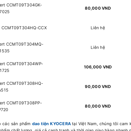
nsert CCMT09T304GK-
80,000 VND
7025
ert CCMT09T304HQ-CCX
Liên hệ
nsert CCMT09T304MQ-
Liên hệ
1535
nsert CCMT09T304WP-
106,000 VND
1725
nsert CCMT09T308HQ-
90,000 VND
A515
nsert CCMT09T308PP-
80,000 VND
V720
ấp các sản phẩm
dao tiện KYOCERA
tại Việt Nam, chúng tôi cam
phẩm chất lượng, giá cả cạnh tranh và thời gian giao hàng nhanh 