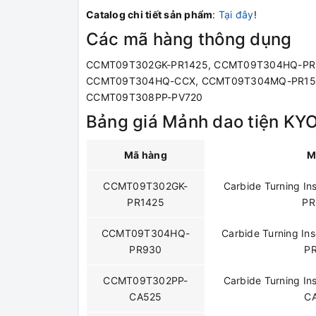
Catalog chi tiết sản phẩm
:
Tại đây
!
Các mã hàng thông dụng
CCMT09T302GK-PR1425, CCMT09T304HQ-PR
CCMT09T304HQ-CCX, CCMT09T304MQ-PR153
CCMT09T308PP-PV720
Bảng giá Mảnh dao tiện 
Mã hàng
M
CCMT09T302GK-
Carbide Turning I
PR1425
PR
CCMT09T304HQ-
Carbide Turning I
PR930
P
CCMT09T302PP-
Carbide Turning I
CA525
C