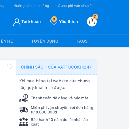
 vụ
Hướng dẫn mua hàng
Cước phí vận chuyển
0
0
Tài khoản
Yêu thích
IÊN HỆ
TUYỂN DỤNG
FAQS
CHÍNH SÁCH CỦA VATTUCOKHI247
Khi mua hàng tại website của chúng
tôi, quý khách sẽ được:
Thanh toán dễ dàng và bảo mật
Miễn phí vận chuyển với đơn hàng
từ 8.000.000đ
Bảo hành 10 năm do lỗi nhà sản
xuất