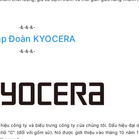
-&-&-&-
ập Đoàn KYOCERA
-&-&-&-
iệu công ty và biểu trưng công ty của chúng tôi. Dấu hiệu đại 
hữ "C" (đối với gốm sứ). Nó được giới thiệu vào tháng 10 năm 