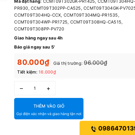
Mã đặt hàng
: CCMT09T302GK-PR1425, CCMT09T304HQ
PR930, CCMT09T302PP-CA525, CCMT09T304GK-PV7025
CCMT09T304HQ-CCX, CCMT09T304MQ-PR1535,
CCMT09T304WP-PR1725, CCMT09T308HQ-CA515,
CCMT09T308PP-PV720
Giao hàng ngay sau 4h
Báo giá ngay sau 5'
80.000₫
96.000₫
Giá thị trường:
Tiết kiệm:
16.000₫
–
+
THÊM VÀO GIỎ
Gọi điện xác nhận và giao hàng tận nơi
098647013