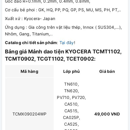
Góc dao R=0.1mm, 0.2mm, 0.4mm, 0.8mm,
Cơ cấu bẻ phoi : GK, HQ, PP, PQ, GP, PS, MU, MS, PH, PT,..
Xuất xứ : Kyocera- Japan
Ứng dụng : Gia công trên vật liệu thép, Innox ( SUS304,...),
Nhôm, Gang, Titanium,..
Catalog chi tiết sản phẩm
:
Tại đây
!
Bảng giá Mảnh dao tiện KYOCERA TCMT1102,
TCMT0902, TCGT1102, TCET0902:
Mã hàng
Lớp phủ
Giá bán
TN610,
TN620,
PV710, PV720,
CA510,
CA515,
TCMX090204WP
49,000 VND
CA025P,
CA525,