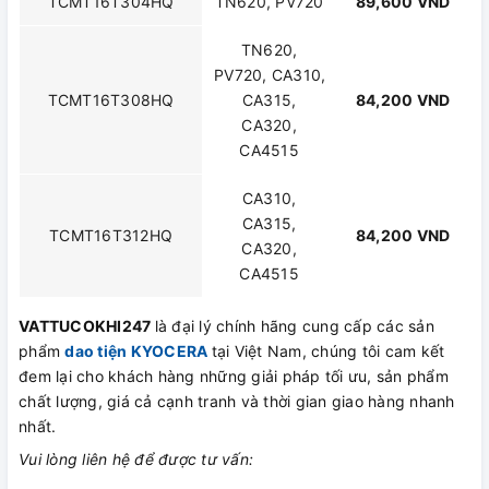
TCMT16T304HQ
TN620, PV720
89,600 VND
TN620,
PV720, CA310,
TCMT16T308HQ
CA315,
84,200 VND
CA320,
CA4515
CA310,
CA315,
TCMT16T312HQ
84,200 VND
CA320,
CA4515
VATTUCOKHI247
là đại lý chính hãng cung cấp các sản
phẩm
dao tiện KYOCERA
tại Việt Nam, chúng tôi cam kết
đem lại cho khách hàng những giải pháp tối ưu, sản phẩm
chất lượng, giá cả cạnh tranh và thời gian giao hàng nhanh
nhất.
Vui lòng liên hệ để được tư vấn: