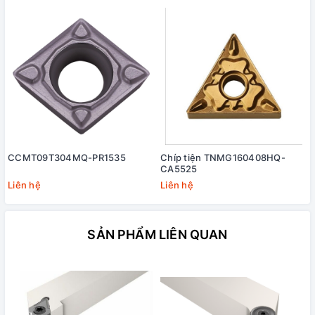
CCMT09T304MQ-PR1535
Chíp tiện TNMG160408HQ-
CA5525
Liên hệ
Liên hệ
SẢN PHẨM LIÊN QUAN