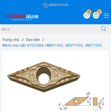
0986470139
0
0
Trang chủ
Dao tiện
Mảnh dao tiện KYOCERA VBMT1103, VBGT1103, VBET1103