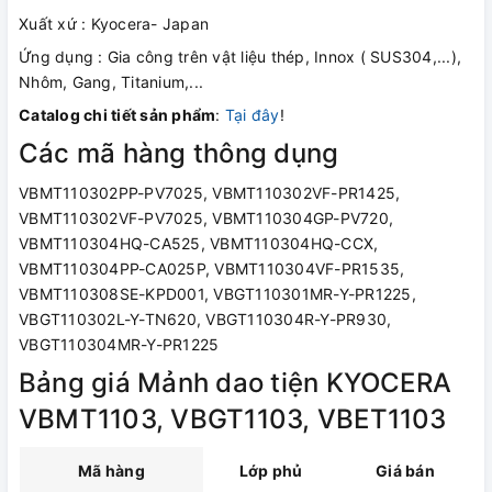
Xuất xứ : Kyocera- Japan
Ứng dụng : Gia công trên vật liệu thép, Innox ( SUS304,...),
Nhôm, Gang, Titanium,...
Catalog chi tiết sản phẩm
:
Tại đây
!
Các mã hàng thông dụng
VBMT110302PP-PV7025, VBMT110302VF-PR1425,
VBMT110302VF-PV7025, VBMT110304GP-PV720,
VBMT110304HQ-CA525, VBMT110304HQ-CCX,
VBMT110304PP-CA025P, VBMT110304VF-PR1535,
VBMT110308SE-KPD001, VBGT110301MR-Y-PR1225,
VBGT110302L-Y-TN620, VBGT110304R-Y-PR930,
VBGT110304MR-Y-PR1225
Bảng giá Mảnh dao tiện KYOCERA
VBMT1103, VBGT1103, VBET1103
Mã hàng
Lớp phủ
Giá bán