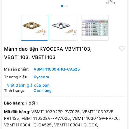
Mảnh dao tiện KYOCERA VBMT1103,
VBGT1103, VBET1103
Mã sản phẩm:
VBMT110304HQ-CA525
Thương hiệu:
Kyocera
Viết đánh giá của bạn
Tình trạng:
Còn hàng
Bảo hành
: 1 đổi 1
Mã đặt hàng
: VBMT110302PP-PV7025, VBMT110302VF-
PR1425, VBMT110302VF-PV7025, VBMT110304GP-PV720,
VBMT110304HQ-CA525, VBMT110304HQ-CCX,