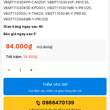
VBMT110304PP-CA025P, VBMT110304VF-PR1535,
VBMT110308SE-KPD001, VBGT110301MR-Y-PR1225,
VBGT110302L-Y-TN620, VBGT110304R-Y-PR930,
VBGT110304MR-Y-PR1225
Giao hàng ngay sau 4h
Báo giá ngay sau 5'
94.000₫
112.800₫
Tiết kiệm:
18.800₫
–
+
THÊM VÀO GIỎ
Gọi điện xác nhận và giao hàng tận nơi
0986470139
Liên hệ với chúng tôi để có giá tốt hơn