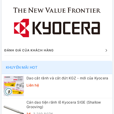
ĐÁNH GIÁ CỦA KHÁCH HÀNG
KHUYẾN MÃI HOT
Dao cắt rãnh và cắt đứt KGZ - mới của Kyocera
Liên hệ
Cán dao tiện rãnh lỗ Kyocera SIGE (Shallow
Grooving)
1₫
3.219.807₫