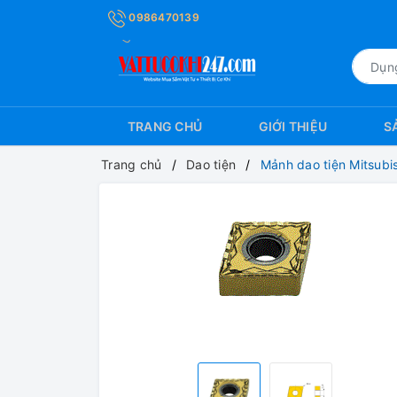
0986470139
TRANG CHỦ
GIỚI THIỆU
S
Trang chủ
Dao tiện
Mảnh dao tiện Mitsub