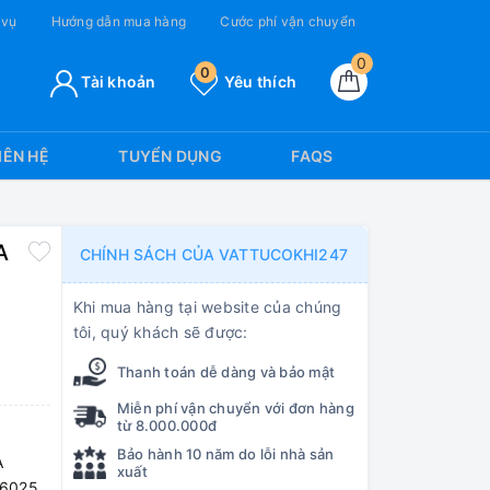
 vụ
Hướng dẫn mua hàng
Cước phí vận chuyển
0
0
Tài khoản
Yêu thích
IÊN HỆ
TUYỂN DỤNG
FAQS
A
CHÍNH SÁCH CỦA VATTUCOKHI247
Khi mua hàng tại website của chúng
tôi, quý khách sẽ được:
Thanh toán dễ dàng và bảo mật
Miễn phí vận chuyển với đơn hàng
từ 8.000.000đ
Bảo hành 10 năm do lỗi nhà sản
A
xuất
6025,