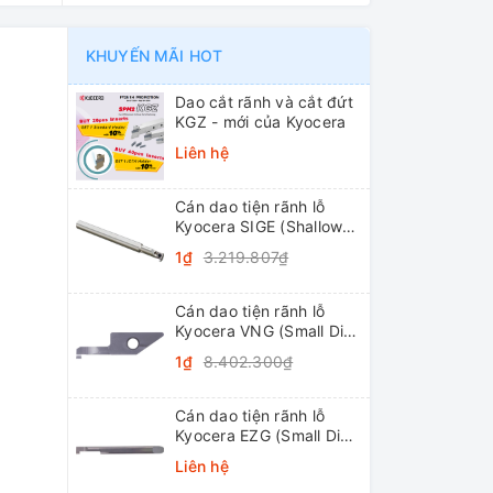
KHUYẾN MÃI HOT
Dao cắt rãnh và cắt đứt
KGZ - mới của Kyocera
Liên hệ
Cán dao tiện rãnh lỗ
Kyocera SIGE (Shallow
Grooving)
1₫
3.219.807₫
Cán dao tiện rãnh lỗ
Kyocera VNG (Small Dia.
Internal Grooving
1₫
8.402.300₫
System Tip-Bars)
Cán dao tiện rãnh lỗ
Kyocera EZG (Small Dia.
Internal Grooving EZ
Liên hệ
Bars)