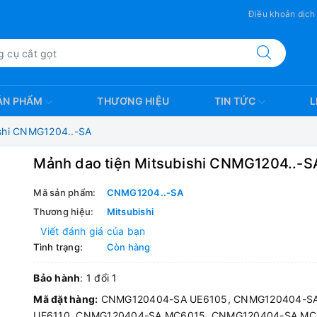
Điều khoản dịch
ẢN PHẨM
THƯƠNG HIỆU
TIN TỨC
L
ishi CNMG1204..-SA
Mảnh dao tiện Mitsubishi CNMG1204..-S
Mã sản phẩm:
CNMG1204..-SA
Thương hiệu:
Mitsubishi
Viết đánh giá của bạn
Tình trạng:
Còn hàng
Bảo hành
: 1 đổi 1
Mã đặt hàng:
CNMG120404-SA UE6105, CNMG120404-S
UE6110, CNMG120404-SA MC6015, CNMG120404-SA MC