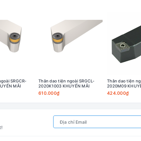
 ngoài SRGCR-
Thân dao tiện ngoài SRGCL-
Thân dao tiện n
HUYẾN MÃI
2020K1003 KHUYẾN MÃI
2020M09 KHUY
610.000₫
424.000₫
t!