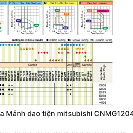
a Mảnh dao tiện mitsubishi CNMG1204