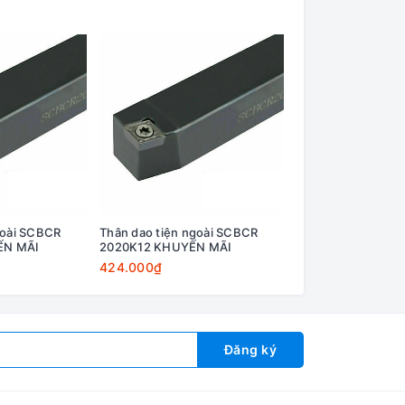
goài SCBCR
Thân dao tiện ngoài SCBCR
Thân dao tiện ngo
ẾN MÃI
2020K12 KHUYẾN MÃI
2525M09 KHUYẾN
424.000₫
445.000₫
Đăng ký