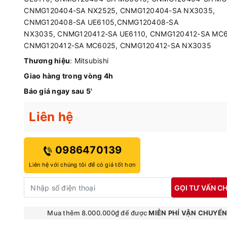
CNMG120404-SA NX2525, CNMG120404-SA NX3035,
CNMG120408-SA UE6105,CNMG120408-SA
NX3035, CNMG120412-SA UE6110, CNMG120412-SA MC6
CNMG120412-SA MC6025, CNMG120412-SA NX3035
Thương hiệu
: Mitsubishi
Giao hàng trong vòng 4h
Báo giá ngay sau 5'
Liên hệ
0986470139
Liên hệ với chúng tôi để có giá tốt hơn
GỌI TƯ VẤN CH
Mua thêm 8.000.000₫ để được
MIỄN PHÍ VẬN CHUYỂ