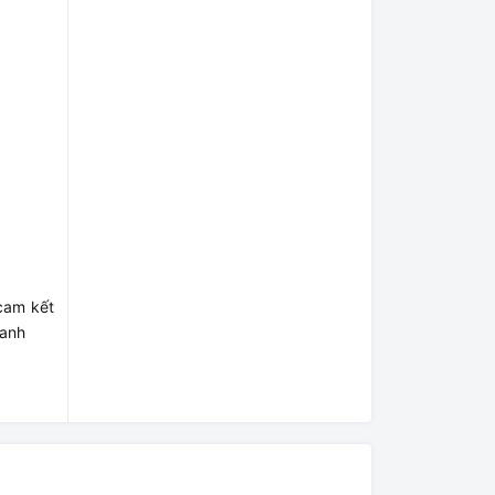
 cam kết
hanh