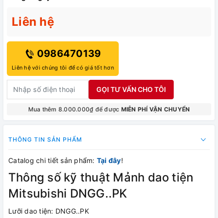
Liên hệ
0986470139
Liên hệ với chúng tôi để có giá tốt hơn
GỌI TƯ VẤN CHO TÔI
Mua thêm 8.000.000₫ để được
MIỄN PHÍ VẬN CHUYỂN
THÔNG TIN SẢN PHẨM
Catalog chi tiết sản phẩm:
Tại đây
!
Thông số kỹ thuật Mảnh dao tiện
Mitsubishi DNGG..PK
Lưỡi dao tiện: DNGG..PK