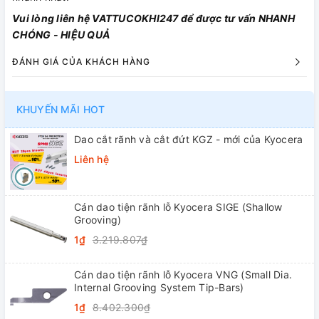
Vui lòng liên hệ VATTUCOKHI247 để được tư vấn NHANH
CHÓNG - HIỆU QUẢ
ĐÁNH GIÁ CỦA KHÁCH HÀNG
KHUYẾN MÃI HOT
Dao cắt rãnh và cắt đứt KGZ - mới của Kyocera
Liên hệ
Cán dao tiện rãnh lỗ Kyocera SIGE (Shallow
Grooving)
1₫
3.219.807₫
Cán dao tiện rãnh lỗ Kyocera VNG (Small Dia.
Internal Grooving System Tip-Bars)
1₫
8.402.300₫