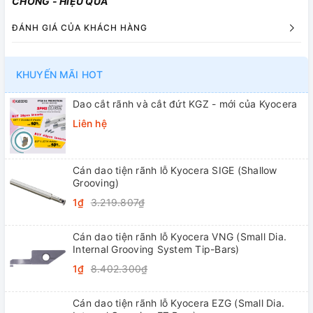
CHÓNG - HIỆU QUẢ
ĐÁNH GIÁ CỦA KHÁCH HÀNG
KHUYẾN MÃI HOT
Dao cắt rãnh và cắt đứt KGZ - mới của Kyocera
Liên hệ
Cán dao tiện rãnh lỗ Kyocera SIGE (Shallow
Grooving)
1₫
3.219.807₫
Cán dao tiện rãnh lỗ Kyocera VNG (Small Dia.
Internal Grooving System Tip-Bars)
1₫
8.402.300₫
Cán dao tiện rãnh lỗ Kyocera EZG (Small Dia.