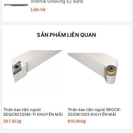
Internal Grooving EZ Bars)
Liên hệ
SẢN PHẨM LIÊN QUAN
Thân dao tiện ngoài
Thân dao tiện ngoài SRGCR-
SDQCR2525M-11 KHUYẾN MÃI
2020K1003 KHUYẾN MÃI
567.353₫
610.000₫