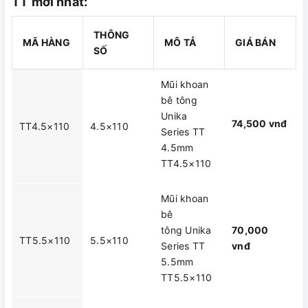
TT mới nhất:
THÔNG
MÃ HÀNG
MÔ TẢ
GIÁ BÁN
SỐ
Mũi khoan
bê tông
Unika
74,500 vnđ
TT4.5×110
4.5×110
Series TT
4.5mm
TT4.5×110
Mũi khoan
bê
tông Unika
70,000
TT5.5×110
5.5×110
Series TT
vnđ
5.5mm
TT5.5×110