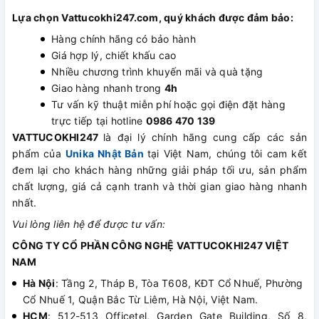
Lựa chọn Vattucokhi247.com, quý khách được đảm bảo:
Hàng chính hãng có bảo hành
Giá hợp lý, chiết khấu cao
Nhiều chương trình khuyến mãi và quà tặng
Giao hàng nhanh trong
4h
Tư vấn kỹ thuật miễn phí hoặc gọi điện đặt hàng
trực tiếp tại hotline
0986 470 139
VATTUCOKHI247
là đại lý chính hãng cung cấp các sản
phẩm của
Unika Nhật Bản
tại Việt Nam, chúng tôi cam kết
đem lại cho khách hàng những giải pháp tối ưu, sản phẩm
chất lượng, giá cả cạnh tranh và thời gian giao hàng nhanh
nhất.
Vui lòng liên hệ để được tư vấn:
CÔNG TY CỔ PHẦN CÔNG NGHỆ VATTUCOKHI247 VIỆT
NAM
Hà Nội
: Tầng 2, Tháp B, Tòa T608, KĐT Cổ Nhuế, Phường
Cổ Nhuế 1, Quận Bắc Từ Liêm, Hà Nội, Việt Nam.
HCM
: 512-513 Officetel, Garden Gate Building, Số 8,