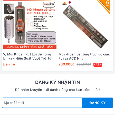
🛠️ Mũi Khoan Rút Lõi Bê Tông
Mũi khoan bê tông trục lục giác
Unika - Hiệu Suất Vượt Trội từ
Fujiya ACD1-...
Nhật Bản
Liên hệ
260.000₫
295.000₫
- 12%
ĐĂNG KÝ NHẬN TIN
Để nhận khuyến mãi dành riêng cho bạn sớm nhất!
ĐĂNG KÝ