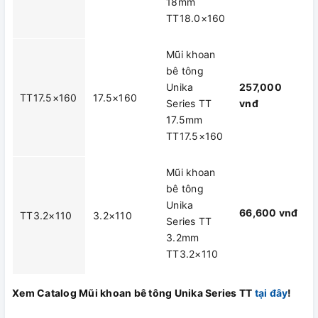
18mm
TT18.0×160
Mũi khoan
bê tông
Unika
257,000
TT17.5×160
17.5×160
Series TT
vnđ
17.5mm
TT17.5×160
Mũi khoan
bê tông
Unika
66,600 vnđ
TT3.2×110
3.2×110
Series TT
3.2mm
TT3.2×110
Xem Catalog Mũi khoan bê tông Unika Series TT
tại đây
!