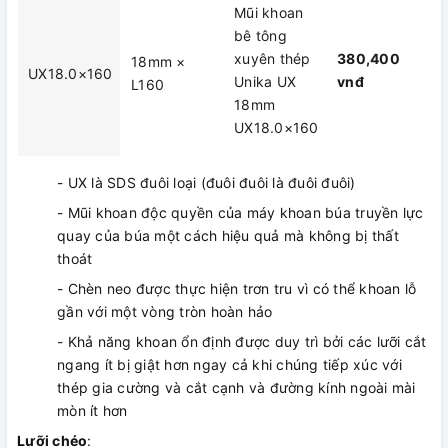
Mũi khoan
bê tông
xuyên thép
380,400
18mm ×
UX18.0×160
Unika UX
vnđ
L160
18mm
UX18.0×160
- UX là SDS đuôi loại (đuôi đuôi là đuôi đuôi)
- Mũi khoan độc quyền của máy khoan búa truyền lực
quay của búa một cách hiệu quả mà không bị thất
thoát
- Chèn neo được thực hiện trơn tru vì có thể khoan lỗ
gần với một vòng tròn hoàn hảo
- Khả năng khoan ổn định được duy trì bởi các lưỡi cắt
ngang ít bị giật hơn ngay cả khi chúng tiếp xúc với
thép gia cường và cắt cạnh và đường kính ngoài mài
mòn ít hơn
Lưỡi chéo
: