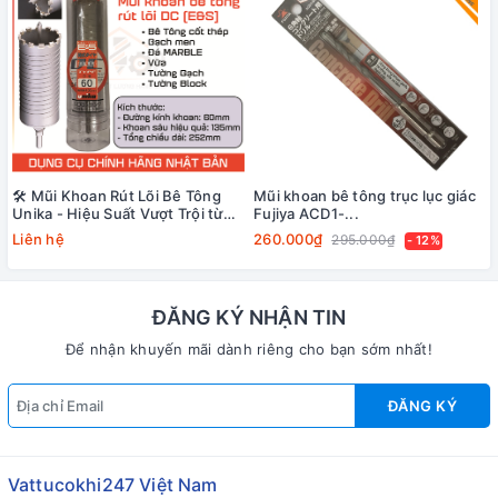
🛠️ Mũi Khoan Rút Lõi Bê Tông
Mũi khoan bê tông trục lục giác
Unika - Hiệu Suất Vượt Trội từ
Fujiya ACD1-...
Nhật Bản
Liên hệ
260.000₫
295.000₫
- 12%
ĐĂNG KÝ NHẬN TIN
Để nhận khuyến mãi dành riêng cho bạn sớm nhất!
ĐĂNG KÝ
Vattucokhi247 Việt Nam