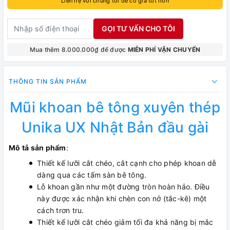
Liên hệ với chúng tôi để có giá tốt hơn
GỌI TƯ VẤN CHO TÔI
Mua thêm 8.000.000₫ để được
MIỄN PHÍ VẬN CHUYỂN
THÔNG TIN SẢN PHẨM
Mũi khoan bê tông xuyên thép
Unika UX Nhật Bản đầu gài
Mô tả sản phẩm
:
Thiết kế lưỡi cắt chéo, cắt cạnh cho phép khoan dễ
dàng qua các tấm sàn bê tông.
Lỗ khoan gần như một đường tròn hoàn hảo. Điều
này được xác nhận khi chèn con nở (tắc-kê) một
cách trơn tru.
Thiết kế lưỡi cắt chéo giảm tối đa khả năng bị mắc