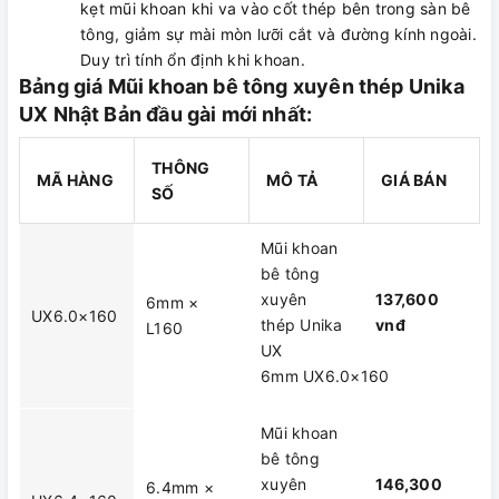
kẹt mũi khoan khi va vào cốt thép bên trong sàn bê
tông, giảm sự mài mòn lưỡi cắt và đường kính ngoài.
Duy trì tính ổn định khi khoan.
Bảng giá Mũi khoan bê tông xuyên thép Unika
UX Nhật Bản đầu gài mới nhất:
THÔNG
MÃ HÀNG
MÔ TẢ
GIÁ BÁN
SỐ
Mũi khoan
bê tông
xuyên
137,600
6mm ×
UX6.0×160
thép Unika
vnđ
L160
UX
6mm UX6.0×160
Mũi khoan
bê tông
xuyên
146,300
6.4mm ×