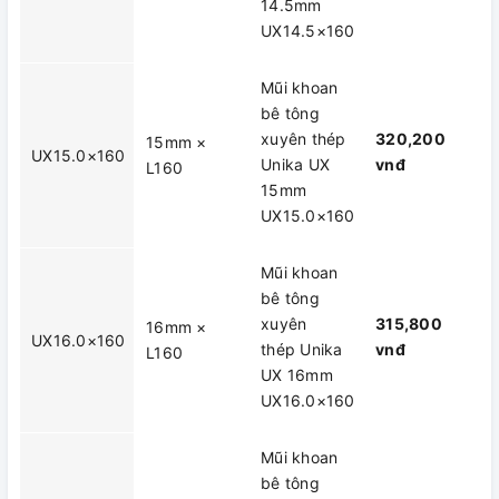
14.5mm
UX14.5×160
Mũi khoan
bê tông
xuyên thép
320,200
15mm ×
UX15.0×160
Unika UX
vnđ
L160
15mm
UX15.0×160
Mũi khoan
bê tông
xuyên
315,800
16mm ×
UX16.0×160
thép Unika
vnđ
L160
UX 16mm
UX16.0×160
Mũi khoan
bê tông