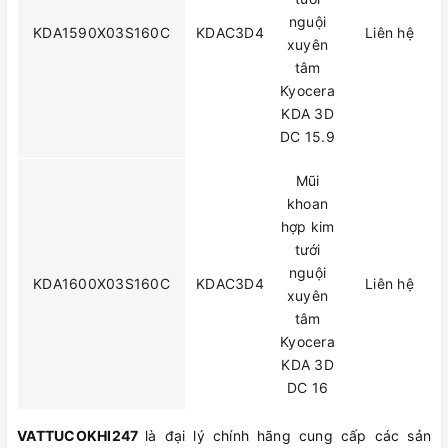
nguội
KDA1590X03S160C
KDAC3D4
Liên hệ
xuyên
tâm
Kyocera
KDA 3D
DC 15.9
Mũi
khoan
hợp kim
tưới
nguội
KDA1600X03S160C
KDAC3D4
Liên hệ
xuyên
tâm
Kyocera
KDA 3D
DC 16
VATTUCOKHI247
là đại lý chính hãng cung cấp các sản