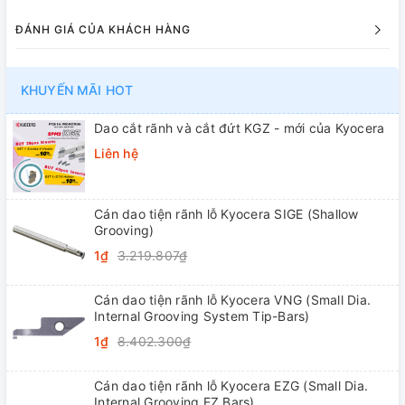
ĐÁNH GIÁ CỦA KHÁCH HÀNG
KHUYẾN MÃI HOT
Dao cắt rãnh và cắt đứt KGZ - mới của Kyocera
Liên hệ
Cán dao tiện rãnh lỗ Kyocera SIGE (Shallow
Grooving)
1₫
3.219.807₫
Cán dao tiện rãnh lỗ Kyocera VNG (Small Dia.
Internal Grooving System Tip-Bars)
1₫
8.402.300₫
Cán dao tiện rãnh lỗ Kyocera EZG (Small Dia.
Internal Grooving EZ Bars)