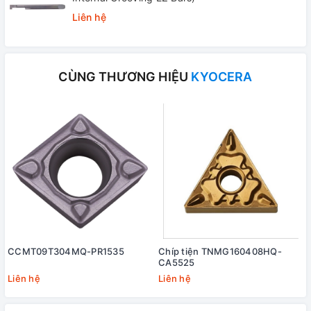
Liên hệ
CÙNG THƯƠNG HIỆU
KYOCERA
CCMT09T304MQ-PR1535
Chíp tiện TNMG160408HQ-
CA5525
Liên hệ
Liên hệ