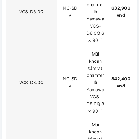
chamfer
NC-SD
632,900
VCS-D6.0Q
lỗ
V
vnđ
Yamawa
VCS-
D6.0Q 6
× 90゜
Mũi
khoan
tâm và
chamfer
NC-SD
842,400
VCS-D8.0Q
lỗ
V
vnđ
Yamawa
VCS-
D8.0Q 8
× 90゜
Mũi
khoan
tâm và