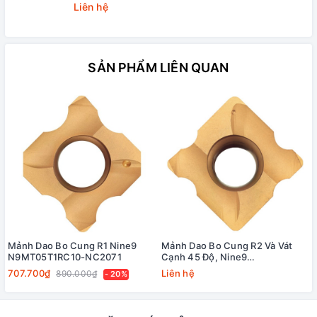
Liên hệ
SẢN PHẨM LIÊN QUAN
Mảnh Dao Bo Cung R1 Nine9
Mảnh Dao Bo Cung R2 Và Vát
N9MT05T1RC10-NC2071
Cạnh 45 Độ, Nine9
N9MT11T3RC20-NC40
707.700₫
Liên hệ
890.000₫
- 20%