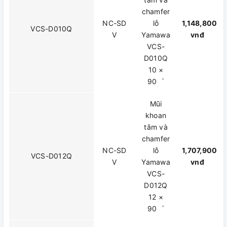
chamfer
NC-SD
lỗ
1,148,800
VCS-D010Q
V
Yamawa
vnđ
VCS-
D010Q
10 ×
90゜
Mũi
khoan
tâm và
chamfer
NC-SD
lỗ
1,707,900
VCS-D012Q
V
Yamawa
vnđ
VCS-
D012Q
12 ×
90゜