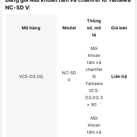
NC-SD V:
Thông
Mã hàng
Model
số, mô
Giá bán
tả
Mũi
khoan
tâm và
chamfer
NC-SD
VCS-D3.0Q
lỗ
Liên hệ
V
Yamawa
VCS-
D3.0Q 3
× 90゜
Mũi
khoan
tâm và