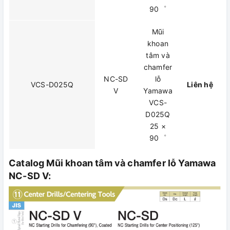
90゜
Mũi
khoan
tâm và
chamfer
NC-SD
lỗ
VCS-D025Q
Liên hệ
V
Yamawa
VCS-
D025Q
25 ×
90゜
Catalog Mũi khoan tâm và chamfer lỗ Yamawa
NC-SD V: