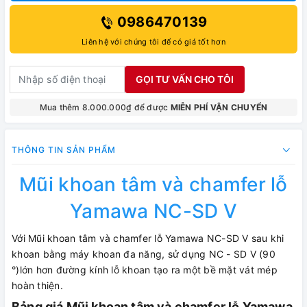
0986470139
Liên hệ với chúng tôi để có giá tốt hơn
GỌI TƯ VẤN CHO TÔI
Mua thêm 8.000.000₫ để được
MIỄN PHÍ VẬN CHUYỂN
THÔNG TIN SẢN PHẨM
Mũi khoan tâm và chamfer lỗ
Yamawa NC-SD V
Với Mũi khoan tâm và chamfer lỗ Yamawa NC-SD V sau khi
khoan bằng máy khoan đa năng, sử dụng NC - SD V (90
°)lớn hơn đường kính lỗ khoan tạo ra một bề mặt vát mép
hoàn thiện.
Bảng giá Mũi khoan tâm và chamfer lỗ Yamawa