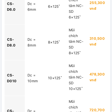
255,300
CS-
Dc =
tâm NC-
6×125ﾟ
vnđ
D6.0
6mm
SD
6×125ﾟ
Mũi
chích
310,500
CS-
Dc =
tâm NC-
8×125ﾟ
vnđ
D8.0
8mm
SD
8×125ﾟ
Mũi
chích
478,300
CS-
Dc =
tâm NC-
10×125ﾟ
vnđ
D010
10mm
SD
10×125ﾟ
Mũi
chích
720,700
CS-
Dc =