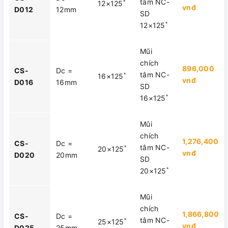
tâm NC-
12×125ﾟ
vnđ
D012
12mm
SD
12×125ﾟ
Mũi
chích
896,000
CS-
Dc =
tâm NC-
16×125ﾟ
vnđ
D016
16mm
SD
16×125ﾟ
Mũi
chích
1,276,400
CS-
Dc =
tâm NC-
20×125ﾟ
vnđ
D020
20mm
SD
20×125ﾟ
Mũi
chích
1,866,800
CS-
Dc =
tâm NC-
25×125ﾟ
vnđ
D025
25mm