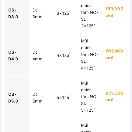
chích
183,000
CS-
Dc =
tâm NC-
3×125ﾟ
vnđ
D3.0
3mm
SD
3×125ﾟ
Mũi
chích
207,900
CS-
Dc =
tâm NC-
4×125ﾟ
vnđ
D4.0
4mm
SD
4×125ﾟ
Mũi
chích
235,300
CS-
Dc =
tâm NC-
5×125ﾟ
vnđ
D5.0
5mm
SD
5×125ﾟ
Mũi
chích