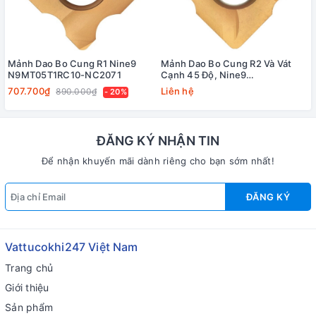
Mảnh Dao Bo Cung R1 Nine9
Mảnh Dao Bo Cung R2 Và Vát
N9MT05T1RC10-NC2071
Cạnh 45 Độ, Nine9
N9MT11T3RC20-NC40
707.700₫
Liên hệ
890.000₫
- 20%
ĐĂNG KÝ NHẬN TIN
Để nhận khuyến mãi dành riêng cho bạn sớm nhất!
ĐĂNG KÝ
Vattucokhi247 Việt Nam
Trang chủ
Giới thiệu
Sản phẩm