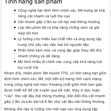
Tính năng sản phẩm
Công nghệ hạt định hình chính xác 3M mang lại khả
năng cắt nhanh và tuổi thọ cao
Cắt nhanh gấp 2 lần so với hạt mài thông thường
Lớp nền phim để có khả năng chống rách và giữ
mép tốt hơn
Lý tưởng cho nhiều loại chất nền và ứng dụng tập
trung chủ yếu vào việc loại bỏ nguyên liệu
Phần đính kèm móc và vòng lặp giúp thay đổi đĩa
nhanh chóng và dễ dàng
Mô hình nhiều lỗ chính xác cung cấp khả năng hút
bụi vượt trội
Nhám đĩa, nhám phim 3M Hookit 775L có tính năng Hạt gốm
định hình chính xác 3M, một tiến bộ mang tính cách mạng
trong công nghệ mài mòn. Khoáng chất gốm hình tam giác
được thiết kế để cắt xuyên qua bề mặt, thay vì đục hoặc
"cày" như vật liệu mài thông thường, dẫn đến đĩa cắt nhanh
gấp 2 lần và kéo dài tới 6 lần như vật liệu mài thông thường.
Những đĩa này lý tưởng cho một loạt các ứng dụng tập