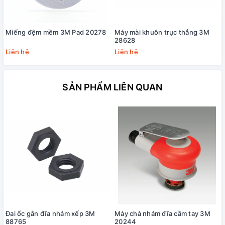
Miếng đệm mềm 3M Pad 20278
Máy mài khuôn trục thẳng 3M
28628
Liên hệ
Liên hệ
SẢN PHẨM LIÊN QUAN
Đai ốc gắn đĩa nhám xếp 3M
Máy chà nhám đĩa cầm tay 3M
88765
20244