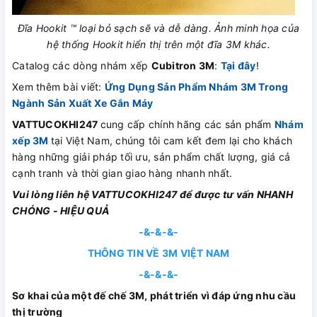
Đĩa Hookit ™ loại bỏ sạch sẽ và dễ dàng. Ảnh minh họa của
hệ thống Hookit hiển thị trên một đĩa 3M khác.
Catalog các dòng nhám xếp
Cubitron 3M
:
Tại đây
!
Xem thêm bài viết:
Ứng Dụng Sản Phẩm Nhám 3M Trong
Ngành Sản Xuất Xe Gắn Máy
VATTUCOKHI247
cung cấp chính hãng các sản phẩm
Nhám
xếp 3M
tại Việt Nam, chúng tôi cam kết đem lại cho khách
hàng những giải pháp tối ưu, sản phẩm chất lượng, giá cả
cạnh tranh và thời gian giao hàng nhanh nhất.
Vui lòng liên hệ VATTUCOKHI247 để được tư vấn NHANH
CHÓNG - HIỆU QUẢ
-&-&-&-
THÔNG TIN VỀ 3M VIỆT NAM
-&-&-&-
Sơ khai của một đế chế 3M, phát triển vì đáp ứng nhu cầu
thị trường