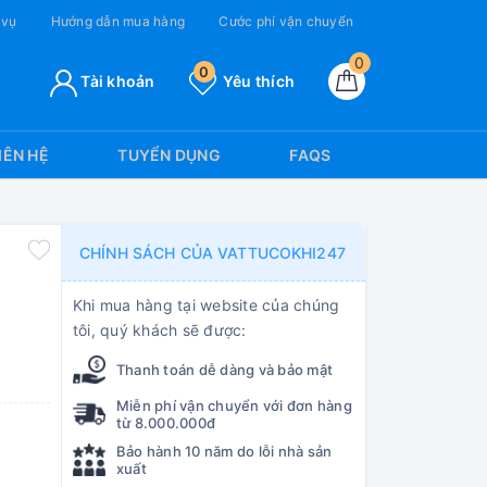
 vụ
Hướng dẫn mua hàng
Cước phí vận chuyển
0
0
Tài khoản
Yêu thích
IÊN HỆ
TUYỂN DỤNG
FAQS
CHÍNH SÁCH CỦA VATTUCOKHI247
Khi mua hàng tại website của chúng
tôi, quý khách sẽ được:
Thanh toán dễ dàng và bảo mật
Miễn phí vận chuyển với đơn hàng
từ 8.000.000đ
Bảo hành 10 năm do lỗi nhà sản
xuất