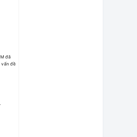
3M đã
g vấn đề
.