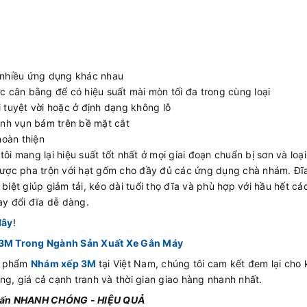
o nhiều ứng dụng khác nhau
 cân bằng để có hiệu suất mài mòn tối đa trong cùng loại
i tuyệt vời hoặc ở định dạng không lỗ
nh vụn bám trên bề mặt cắt
hoàn thiện
ôi mang lại hiệu suất tốt nhất ở mọi giai đoạn chuẩn bị sơn và loại
ược pha trộn với hạt gốm cho đầy đủ các ứng dụng chà nhám. Đĩ
 biệt giúp giảm tải, kéo dài tuổi thọ đĩa và phù hợp với hầu hết c
y đổi đĩa dễ dàng.
đây
!
M Trong Ngành Sản Xuất Xe Gắn Máy
n phẩm
Nhám xếp 3M
tại Việt Nam, chúng tôi cam kết đem lại cho
ng, giá cả cạnh tranh và thời gian giao hàng nhanh nhất.
 vấn NHANH CHÓNG - HIỆU QUẢ