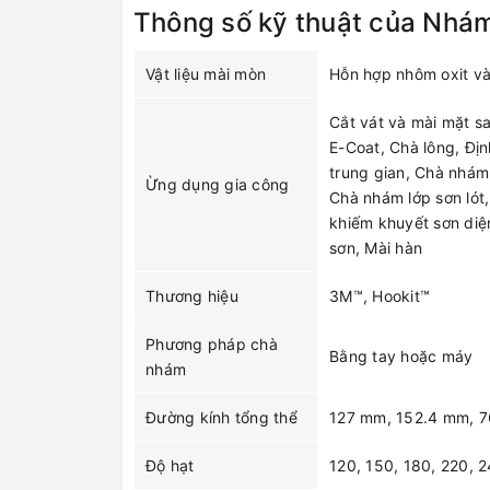
Thông số kỹ thuật của Nhám
Vật liệu mài mòn
Hỗn hợp nhôm oxit v
Cắt vát và mài mặt s
E-Coat, Chà lông, Đị
trung gian, Chà nhám
Ừng dụng gia công
Chà nhám lớp sơn lót
khiếm khuyết sơn diệ
sơn, Mài hàn
Thương hiệu
3M™, Hookit™
Phương pháp chà
Bằng tay hoặc máy
nhám
Đường kính tổng thể
127 mm, 152.4 mm, 
Độ hạt
120, 150, 180, 220, 