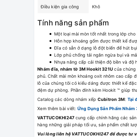
Điều kiện gia công
Khô
Tính năng sản phẩm
Một loại mài mòn tốt nhất trong lớp ch
Hỗn hợp khoáng gốm được thiết kế được
Đĩa có sẵn ở dạng lỗ đột biến để hút bụ
Lớp phủ chống tải ngăn ngừa bụi và mả
Nhựa nâng cấp cải thiện độ bền và độ 
Nhám đĩa, nhám tờ 3M Hookit 321U
của chúng t
phủ. Chất mài mòn khoáng oxit nhôm cao cấp đ
lỗ của chúng tôi có kiểu dáng được thiết kế đặc
đệm dự phòng. Phần đính kèm Hookit ™ giúp tha
Catalog các dòng nhám xếp
Cubitron 3M
:
Tại 
Xem thêm bài viết:
Ứng Dụng Sản Phẩm Nhám 3
VATTUCOKHI247
cung cấp chính hãng các sả
hàng những giải pháp tối ưu, sản phẩm chất lượ
Vui lòng liên hệ VATTUCOKHI247 để được tư