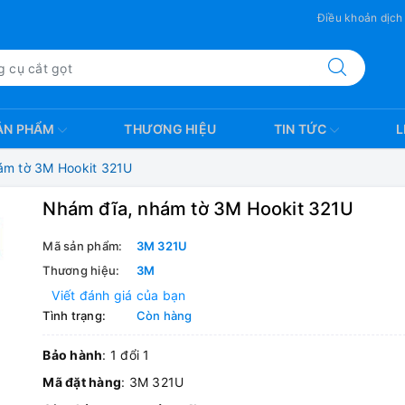
Điều khoản dịch
ẢN PHẨM
THƯƠNG HIỆU
TIN TỨC
L
ám tờ 3M Hookit 321U
Nhám đĩa, nhám tờ 3M Hookit 321U
Mã sản phẩm:
3M 321U
Thương hiệu:
3M
Viết đánh giá của bạn
Tình trạng:
Còn hàng
Bảo hành
: 1 đổi 1
Mã đặt hàng
: 3M 321U