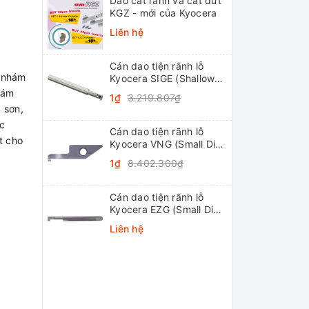
Dao cắt rãnh và cắt đứt
KGZ - mới của Kyocera
Liên hệ
Cán dao tiện rãnh lỗ
à nhám
Kyocera SIGE (Shallow
Grooving)
hám
1₫
3.219.807₫
 sơn,
c
Cán dao tiện rãnh lỗ
t cho
Kyocera VNG (Small Dia.
Internal Grooving
1₫
8.402.300₫
System Tip-Bars)
Cán dao tiện rãnh lỗ
Kyocera EZG (Small Dia.
Internal Grooving EZ
Liên hệ
Bars)