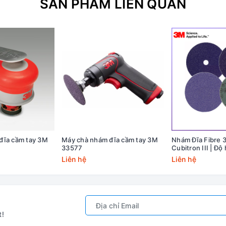
SẢN PHẨM LIÊN QUAN
đĩa cầm tay 3M
Máy chà nhám đĩa cầm tay 3M
Nhám Đĩa Fibre 
33577
Cubitron III | Độ
80+
Liên hệ
Liên hệ
t!