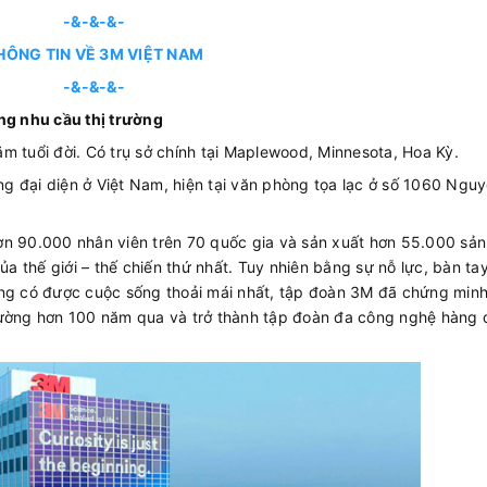
-&-&-&-
HÔNG TIN VỀ 3M VIỆT NAM
-&-&-&-
ứng nhu cầu thị trường
m tuổi đời. Có trụ sở chính tại Maplewood, Minnesota, Hoa Kỳ.
g đại diện ở Việt Nam, hiện tại văn phòng tọa lạc ở số 1060 Ngu
ơn 90.000 nhân viên trên 70 quốc gia và sản xuất hơn 55.000 sả
 thế giới – thế chiến thứ nhất. Tuy nhiên bằng sự nỗ lực, bàn ta
àng có được cuộc sống thoải mái nhất, tập đoàn 3M đã chứng min
rường hơn 100 năm qua và trở thành tập đoàn đa công nghệ hàng 