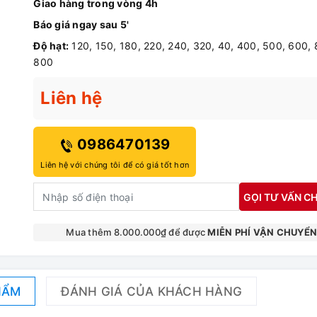
Giao hàng trong vòng 4h
Báo giá ngay sau 5'
Độ hạt:
120, 150, 180, 220, 240, 320, 40, 400, 500, 600, 
800
Liên hệ
0986470139
Liên hệ với chúng tôi để có giá tốt hơn
GỌI TƯ VẤN CH
Mua thêm 8.000.000₫ để được
MIỄN PHÍ VẬN CHUYỂ
HẨM
ĐÁNH GIÁ CỦA KHÁCH HÀNG