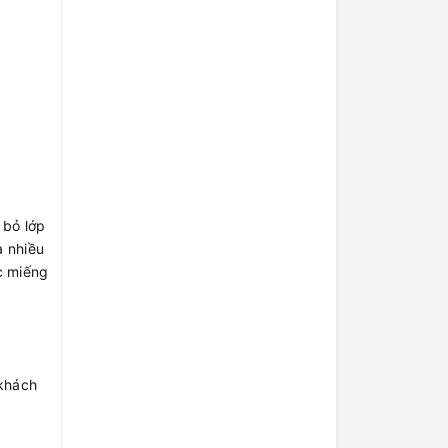
 bỏ lớp
a nhiều
ác miếng
 khách