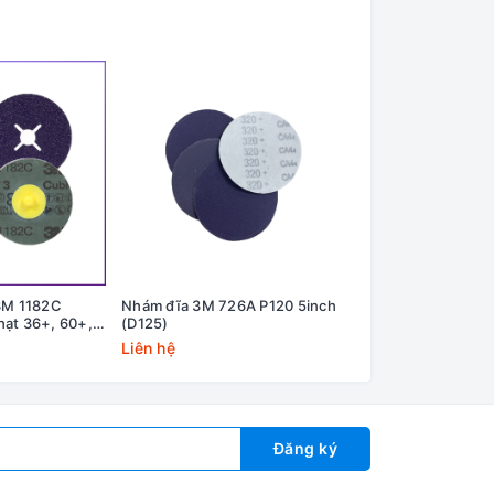
3M 1182C
Nhám đĩa 3M 726A P120 5inch
Nhám đĩa 3M 726A
 hạt 36+, 60+,
(D125)
(D125)
Liên hệ
Liên hệ
Đăng ký