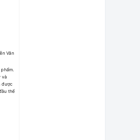
yễn Văn
n phẩm.
y và
h được
đầu thế