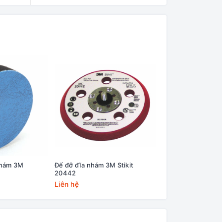
nhám 3M
Đế đỡ đĩa nhám 3M Stikit
Đế đỡ đánh bóng 3
20442
Roloc 14736U
Liên hệ
Liên hệ